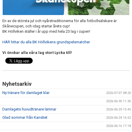
BILDGALLERI
DOKUMENT
En av de största jul och nyårstraditionerna för alla fotbollsälskare är
Skånecupen, och idag startar årets cup!
SPELKLAR - FOLKSAM
BK Höllviken ställer i år upp med hela 23 lag i cupen!
HÄR hittar du alla BK Höllvikens grundspelsmatcher
FÖR BESÖKARE
Vi önskar alla våra lag stort Lycka till!
WEBSHOP
Nyhetsarkiv
Ny tränare för damlaget klar
2026-07-07 08:20
2026-06-30 11:36
Damlagets huvudtränare lämnar
2026-06-29 15:45
Glad sommar från Kansliet
2026-06-24 16:52
2026-06-16 17:18