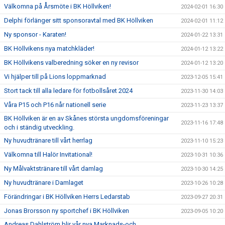
Välkomna på Årsmöte i BK Höllviken!
2024-02-01 16:30
Delphi förlänger sitt sponsoravtal med BK Höllviken
2024-02-01 11:12
Ny sponsor - Karaten!
2024-01-22 13:31
BK Höllvikens nya matchkläder!
2024-01-12 13:22
BK Höllvikens valberedning söker en ny revisor
2024-01-12 13:20
Vi hjälper till på Lions loppmarknad
2023-12-05 15:41
Stort tack till alla ledare för fotbollsåret 2024
2023-11-30 14:03
Våra P15 och P16 når nationell serie
2023-11-23 13:37
BK Höllviken är en av Skånes största ungdomsföreningar
2023-11-16 17:48
och i ständig utveckling.
Ny huvudtränare till vårt herrlag
2023-11-10 15:23
Välkomna till Halör Invitational!
2023-10-31 10:36
Ny Målvaktstränare till vårt damlag
2023-10-30 14:25
Ny huvudtränare i Damlaget
2023-10-26 10:28
Förändringar i BK Höllviken Herrs Ledarstab
2023-09-27 20:31
Jonas Brorsson ny sportchef i BK Höllviken
2023-09-05 10:20
Andreas Dahlström blir vår nya Marknads-och