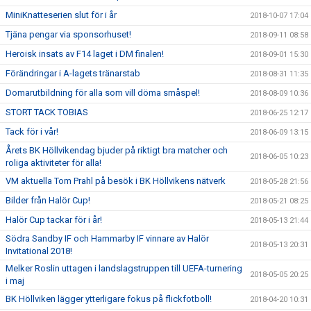
MiniKnatteserien slut för i år
2018-10-07 17:04
Tjäna pengar via sponsorhuset!
2018-09-11 08:58
Heroisk insats av F14 laget i DM finalen!
2018-09-01 15:30
Förändringar i A-lagets tränarstab
2018-08-31 11:35
Domarutbildning för alla som vill döma småspel!
2018-08-09 10:36
STORT TACK TOBIAS
2018-06-25 12:17
Tack för i vår!
2018-06-09 13:15
Årets BK Höllvikendag bjuder på riktigt bra matcher och
2018-06-05 10:23
roliga aktiviteter för alla!
VM aktuella Tom Prahl på besök i BK Höllvikens nätverk
2018-05-28 21:56
Bilder från Halör Cup!
2018-05-21 08:25
Halör Cup tackar för i år!
2018-05-13 21:44
Södra Sandby IF och Hammarby IF vinnare av Halör
2018-05-13 20:31
Invitational 2018!
Melker Roslin uttagen i landslagstruppen till UEFA-turnering
2018-05-05 20:25
i maj
BK Höllviken lägger ytterligare fokus på flickfotboll!
2018-04-20 10:31