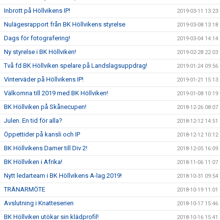
Inbrott på Höllvikens IP!
2019-03-11 13:23
Nulägesrapport från BK Höllvikens styrelse
2019-03-08 13:18
Dags för fotografering!
2019-03-04 14:14
Ny styrelse i BK Höllviken!
2019-02-28 22:03
Två fd BK Höllviken spelare på Landslagsuppdrag!
2019-01-24 09:56
Vinterväder på Höllvikens IP!
2019-01-21 15:13
Välkomna till 2019 med BK Höllviken!
2019-01-08 10:19
BK Höllviken på Skånecupen!
2018-12-26 08:07
Julen. En tid för alla?
2018-12-12 14:51
Öppettider på kansli och IP
2018-12-12 10:12
BK Höllvikens Damer till Div 2!
2018-12-05 16:09
BK Höllviken i Afrika!
2018-11-06 11:07
Nytt ledarteam i BK Höllvikens A-lag 2019!
2018-10-31 09:54
TRÄNARMÖTE
2018-10-19 11:01
Avslutning i Knatteserien
2018-10-17 15:46
BK Höllviken utökar sin klädprofil!
2018-10-16 15:41