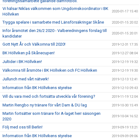
föreningssamarbete gällande damfotboll.
Vi hälsar Niklas välkommen som Ungdomskoordinator i BK
2020-01-17 15:40
Höllviken
Trygga spelare i samarbete med Länsförsäkringar Skåne
2020-01-15 20:02
Inför årsmötet den 26/2 2020 - Valberedningens förslag till
2020-01-15 20:01
kandidater
Gott Nytt År och Välkomna till 2020!
2019-12-31 17:35
BK Höllviken på Skånecupen!
2019-12-27 08:04
Jultider i BK Höllviken!
2019-12-19 19:32
Välkomna till årsmöte i BK Höllviken och FC Höllviken
2019-12-19 19:30
Jullunch med vårt nätverk!
2019-12-13 12:41
Information från BK Höllvikens styrelse
2019-12-10 09:43
Vill du vara med och fortsätta utveckla vår förening?
2019-11-19 12:04
Martin Rengbo ny tränare för vårt Dam & DU lag
2019-10-30 15:49
Martin fortsätter som tränare för A-laget herr säsongen
2019-10-04 16:52
2020
Följ med oss till Berlin!
2019-09-19 13:21
Information från BK Höllvikens styrelse
2019-09-09 09:06