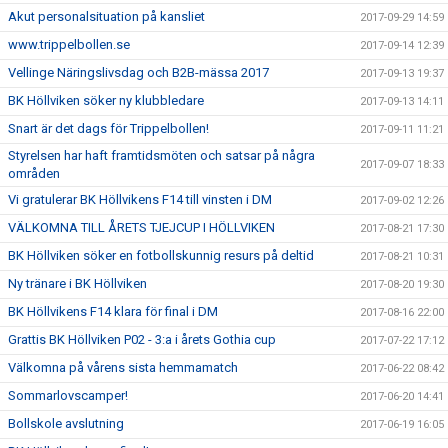
Akut personalsituation på kansliet
2017-09-29 14:59
www.trippelbollen.se
2017-09-14 12:39
Vellinge Näringslivsdag och B2B-mässa 2017
2017-09-13 19:37
BK Höllviken söker ny klubbledare
2017-09-13 14:11
Snart är det dags för Trippelbollen!
2017-09-11 11:21
Styrelsen har haft framtidsmöten och satsar på några
2017-09-07 18:33
områden
Vi gratulerar BK Höllvikens F14 till vinsten i DM
2017-09-02 12:26
VÄLKOMNA TILL ÅRETS TJEJCUP I HÖLLVIKEN
2017-08-21 17:30
BK Höllviken söker en fotbollskunnig resurs på deltid
2017-08-21 10:31
Ny tränare i BK Höllviken
2017-08-20 19:30
BK Höllvikens F14 klara för final i DM
2017-08-16 22:00
Grattis BK Höllviken P02 - 3:a i årets Gothia cup
2017-07-22 17:12
Välkomna på vårens sista hemmamatch
2017-06-22 08:42
Sommarlovscamper!
2017-06-20 14:41
Bollskole avslutning
2017-06-19 16:05