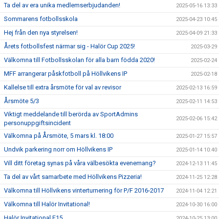
Ta del av era unika medlemserbjudanden!
2025-05-16 13:33
Sommarens fotbollsskola
2025-04-23 10:45
Hej från den nya styrelsen!
2025-04-09 21:33
Årets fotbollsfest närmar sig - Halör Cup 2025!
2025-03-29
Välkomna till Fotbollsskolan för alla barn födda 2020!
2025-02-24
MFF arrangerar påskfotboll på Höllvikens IP
2025-02-18
Kallelse till extra årsmöte för val av revisor
2025-02-13 16:59
Årsmöte 5/3
2025-02-11 14:53
Viktigt meddelande till berörda av SportAdmins
2025-02-06 15:42
personuppgiftsincident
Välkomna på Årsmöte, 5 mars kl. 18:00
2025-01-27 15:57
Undvik parkering norr om Höllvikens IP
2025-01-14 10:40
Vill ditt företag synas på våra välbesökta evenemang?
2024-12-13 11:45
Ta del av vårt samarbete med Höllvikens Pizzeria!
2024-11-25 12:28
Välkomna till Höllvikens vinterturnering för P/F 2016-2017
2024-11-04 12:21
Välkomna till Halör Invitational!
2024-10-30 16:00
Halör Invitational F15
2024-10-25 13:00