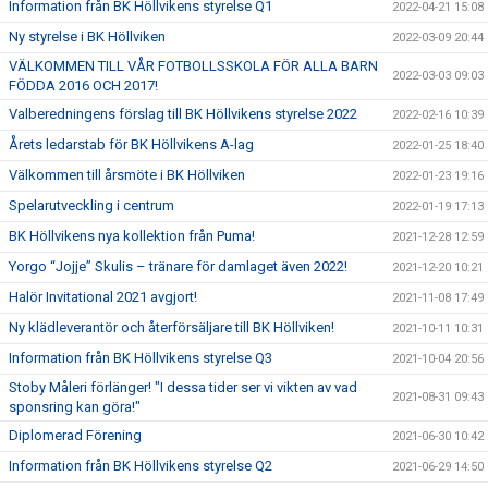
Information från BK Höllvikens styrelse Q1
2022-04-21 15:08
Ny styrelse i BK Höllviken
2022-03-09 20:44
VÄLKOMMEN TILL VÅR FOTBOLLSSKOLA FÖR ALLA BARN
2022-03-03 09:03
FÖDDA 2016 OCH 2017!
Valberedningens förslag till BK Höllvikens styrelse 2022
2022-02-16 10:39
Årets ledarstab för BK Höllvikens A-lag
2022-01-25 18:40
Välkommen till årsmöte i BK Höllviken
2022-01-23 19:16
Spelarutveckling i centrum
2022-01-19 17:13
BK Höllvikens nya kollektion från Puma!
2021-12-28 12:59
Yorgo “Jojje” Skulis – tränare för damlaget även 2022!
2021-12-20 10:21
Halör Invitational 2021 avgjort!
2021-11-08 17:49
Ny klädleverantör och återförsäljare till BK Höllviken!
2021-10-11 10:31
Information från BK Höllvikens styrelse Q3
2021-10-04 20:56
Stoby Måleri förlänger! "I dessa tider ser vi vikten av vad
2021-08-31 09:43
sponsring kan göra!"
Diplomerad Förening
2021-06-30 10:42
Information från BK Höllvikens styrelse Q2
2021-06-29 14:50