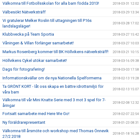
Välkomna till Fotbollsskolan för alla barn födda 2013!
2018-03-31 12:02
Välbesökt Nätverksträff
2018-03-29 13:34
Vi gratulerar Melker Roslin till uttagningen till P16s
2018-03-28 17:02
landslagsläger!
Klubbvecka på Team Sportia
2018-03-27 15:42
Våningen & Villan förlänger samarbetet!
2018-03-27 10:03
Markus Rosenberg kommer till BK Höllvikens nätverksträff!
2018-03-21 10:15
Höllvikens Cykel utökar samarbetet!
2018-03-16 09:38
Dags för fotografering!
2018-03-03 17:58
Informationskvällar om de nya Nationella Spelformerna
2018-02-13 19:28
Ta GRÖNT KORT - låt oss skapa en bättre idrottsmiljö för
2018-02-13 15:07
våra barn
Välkomna till vår Mini Knatte Serie med 3 mot 3 spel för 7-
2018-02-08 12:32
åringar
Fortsatt samarbete med Here We Go!
2018-02-07 22:54
Ny föräldrarepresentant
2018-01-23 08:31
Välkomna till årsmöte och workshop med Thomas Önnevik
2018-01-18 16:28
27/2 2018