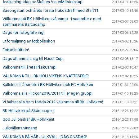
Avslutningsdag av Skånes VinterMästerskap
2017-03-11 15:26
Säsongstart och årets första frukostträff med Start11
2017-03-10 15:46
Välkomna på BK Höllvikens vårcamp - i samarbete med
2017-03-07 08:03
sommarens Barcacamp
Dags för fotografering!
2017-03-06 12:30
Utförsäljning av fotbollsskor!
2017-03-02 15:26
Fotbollsfritids!
2017-02-27 09:06
Dags att anmäla sig till Näset Cup!
2017-02-08 18:17
Välkomna till årets PåskCamp!
2017-02-03 10:47
VÄLKOMNA TILL BK HÖLLVIKENS KNATTESERIE!
2017-02-02 10:25
Kallelse till årsmöte i BK Höllviken och FC Höllviken
2017-01-31 22:06
Välkomna alla Flickor 2010/2011 till er egen grupp!
2017-01-10 18:25
Vi hälsar alla barn födda 2012 välkomna till BK Höllviken!
2017-01-10 08:21
BK Höllviken på Skånecupen!
2016-12-26 19:22
God Jul önskar BK Höllviken!
2016-12-23 11:58
Julkvällens vinnare!
2016-12-14 22:02
VÄLKOMNA PÅ VÅR JULKVÄLL IDAG ONSDAG!
2016-12-13 14:56