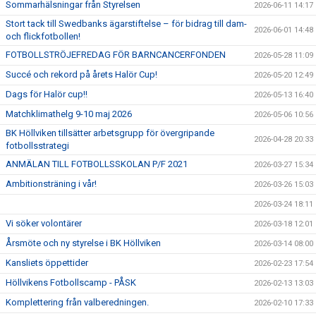
Sommarhälsningar från Styrelsen
2026-06-11 14:17
Stort tack till Swedbanks ägarstiftelse – för bidrag till dam-
2026-06-01 14:48
och flickfotbollen!
FOTBOLLSTRÖJEFREDAG FÖR BARNCANCERFONDEN
2026-05-28 11:09
Succé och rekord på årets Halör Cup!
2026-05-20 12:49
Dags för Halör cup!!
2026-05-13 16:40
Matchklimathelg 9-10 maj 2026
2026-05-06 10:56
BK Höllviken tillsätter arbetsgrupp för övergripande
2026-04-28 20:33
fotbollsstrategi
ANMÄLAN TILL FOTBOLLSSKOLAN P/F 2021
2026-03-27 15:34
Ambitionsträning i vår!
2026-03-26 15:03
2026-03-24 18:11
Vi söker volontärer
2026-03-18 12:01
Årsmöte och ny styrelse i BK Höllviken
2026-03-14 08:00
Kansliets öppettider
2026-02-23 17:54
Höllvikens Fotbollscamp - PÅSK
2026-02-13 13:03
Komplettering från valberedningen.
2026-02-10 17:33