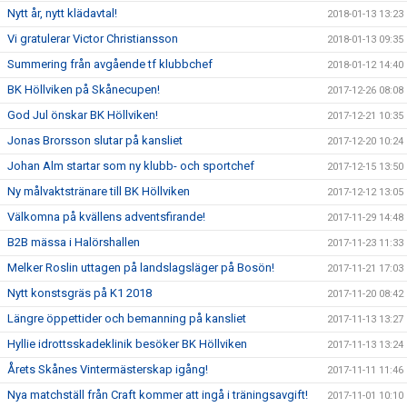
Nytt år, nytt klädavtal!
2018-01-13 13:23
Vi gratulerar Victor Christiansson
2018-01-13 09:35
Summering från avgående tf klubbchef
2018-01-12 14:40
BK Höllviken på Skånecupen!
2017-12-26 08:08
God Jul önskar BK Höllviken!
2017-12-21 10:35
Jonas Brorsson slutar på kansliet
2017-12-20 10:24
Johan Alm startar som ny klubb- och sportchef
2017-12-15 13:50
Ny målvaktstränare till BK Höllviken
2017-12-12 13:05
Välkomna på kvällens adventsfirande!
2017-11-29 14:48
B2B mässa i Halörshallen
2017-11-23 11:33
Melker Roslin uttagen på landslagsläger på Bosön!
2017-11-21 17:03
Nytt konstsgräs på K1 2018
2017-11-20 08:42
Längre öppettider och bemanning på kansliet
2017-11-13 13:27
Hyllie idrottsskadeklinik besöker BK Höllviken
2017-11-13 13:24
Årets Skånes Vintermästerskap igång!
2017-11-11 11:46
Nya matchställ från Craft kommer att ingå i träningsavgift!
2017-11-01 10:10