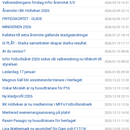
Valberedningens förslag inför årsmötet 3/3
2026-02-10 16:51
Årsmöte i BK Höllviken 2026
2026-02-09 22:15
FRITIDSKORTET - GUIDE
2026-02-05 15:27
MINISERIEN 2026
2026-02-03 15:31
Kallelse till extra årsmöte gällande stadgeändringar
2026-01-27 18:14
IS PLÅT - Starka samarbeten skapar starka resultat.
2026-01-13 17:17
Är du revisor?
2026-01-10 08:06
Inför fotbollsåret 2026 söker vår valberedning nu tillskott till
2026-01-10 08:02
styrelsen.
Ledardag 17 januari
2026-01-05 09:50
Magnus Säll blir assisterande tränare i Herrlaget
2025-12-22 12:30
Oskar Mosleh är ny huvudtränare för P16
2025-12-19 12:00
Ny klädprofil 2026
2025-12-18 23:15
BK Höllviken är nu medlemmar i MFFs Fotbollsnätverk
2025-12-15 13:26
Meriterad evenemangsansvarig på plats!
2025-12-12 14:00
Rasim Pasagic ny huvudtränare för herrlaget
2025-12-11 11:00
Lina Wettermark ny sportchef för Dam och F17/16
2025-12-05 10:55