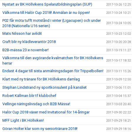
Nystart av BK Höllvikens Spelarutbildningsplan (SUP)
2017-10-26 12:25
Välkomna till Halör Cup 2018! Anmälan är nu öppen!
2017-10-24 10:21
P02 får möta tufft motstånd i vinter (Ligacupen) och under
2017-10-24 10:05
2018 (Nationella U16 serien)
Mats Nilsson har avlidit
2017-10-23 12:02
Craft blir ny klädleverantör 2018
2017-10-20 20:28
B2B-mässa 23:e november!
2017-10-19 11:27
Välkomna till den avgörande kvalmatchen för BK Höllvikens
2017-10-17 18:32
herrar
Endast 4 dagar till sista anmälningsdagen för Trippelbollen!
2017-10-11 15:26
Klart med ny tränare för BK Höllvikens damlag
2017-10-09 12:50
Stephan Lindstrand ny sportkonsulent på kansliet
2017-10-06 11:01
Robert Källman blir tf klubbchef
2017-10-04 15:37
Vellinge näringslivsdag och B2B Mässa!
2017-10-03 20:40
Halör Cup 2018 växer med Invitational för 14-åringar
2017-09-30 22:22
MFF Light i BK Höllviken!
2017-09-29 18:21
Göran Holter klar som ny seniortränare 2018!
2017-09-29 18:16