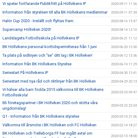
Vi spelar fortfarande Publikfritt på Höllvikens IP
2020-09-11 11:56
Information från styrelsen till alla BK Höllvikens medlemmar
2020-09-11 07:34
Halör Cup 2020 - Inställt och flyttas fram.
2020-08-16 19:47
Supercamp Höllviken 2020!
2020-08-14 12:10
Landslagets Fotbollsskola på Höllvikens IP
2020-06-21 11:12
BK Höllvikens personal korttidspermitteras från 1 juni
2020-06-20 15:30
Ta plats på sidlinjen och "se" ditt lag i BK Höllviken!
2020-06-12 13:36
Information från BK Höllvikens Styrelse
2020-06-10 11:29
Seriestart På Höllvikens IP
2020-04-30 12:41
Seriestart med nya råd och riktlinjer från BK Höllviken
2020-04-29 20:13
Vi hälsar alla barn födda 2015 välkomna till BK Höllvikens
2020-03-23 09:47
Fotbollsskola!
Bli företagspartner i BK Höllviken 2020 och stötta våra
2020-03-22 22:54
ungdomslag!
Q1 - Information från BK Höllvikens styrelse
2020-03-10 21:06
Välkomna till årsmöte i BK Höllviken och FC Höllviken
2020-02-14 18:27
BK Höllviken och Trelleborgs FF har ingått avtal om
2020-02-10 18:00