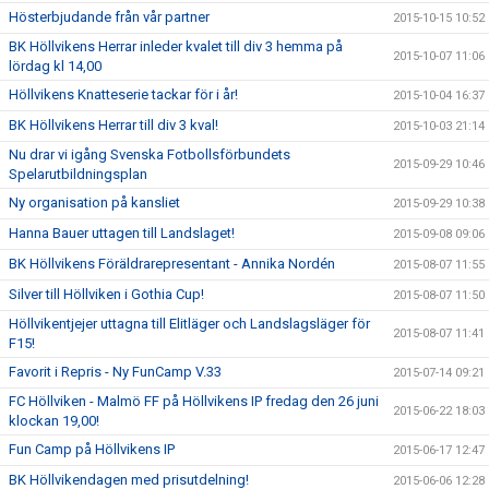
Hösterbjudande från vår partner
2015-10-15 10:52
BK Höllvikens Herrar inleder kvalet till div 3 hemma på
2015-10-07 11:06
lördag kl 14,00
Höllvikens Knatteserie tackar för i år!
2015-10-04 16:37
BK Höllvikens Herrar till div 3 kval!
2015-10-03 21:14
Nu drar vi igång Svenska Fotbollsförbundets
2015-09-29 10:46
Spelarutbildningsplan
Ny organisation på kansliet
2015-09-29 10:38
Hanna Bauer uttagen till Landslaget!
2015-09-08 09:06
BK Höllvikens Föräldrarepresentant - Annika Nordén
2015-08-07 11:55
Silver till Höllviken i Gothia Cup!
2015-08-07 11:50
Höllvikentjejer uttagna till Elitläger och Landslagsläger för
2015-08-07 11:41
F15!
Favorit i Repris - Ny FunCamp V.33
2015-07-14 09:21
FC Höllviken - Malmö FF på Höllvikens IP fredag den 26 juni
2015-06-22 18:03
klockan 19,00!
Fun Camp på Höllvikens IP
2015-06-17 12:47
BK Höllvikendagen med prisutdelning!
2015-06-06 12:28