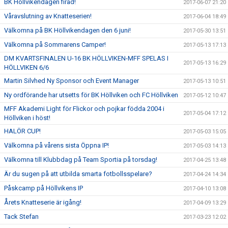
BK Höllvikendagen firad!
2017-06-07 21:20
Våravslutning av Knatteserien!
2017-06-04 18:49
Välkomna på BK Höllvikendagen den 6 juni!
2017-05-30 13:51
Välkomna på Sommarens Camper!
2017-05-13 17:13
DM KVARTSFINALEN U-16 BK HÖLLVIKEN-MFF SPELAS I
2017-05-13 16:29
HÖLLVIKEN 6/6
Martin Silvhed Ny Sponsor och Event Manager
2017-05-13 10:51
Ny ordförande har utsetts för BK Höllviken och FC Höllviken
2017-05-12 10:47
MFF Akademi Light för Flickor och pojkar födda 2004 i
2017-05-04 17:12
Höllviken i höst!
HALÖR CUP!
2017-05-03 15:05
Välkomna på vårens sista Öppna IP!
2017-05-03 14:13
Välkomna till Klubbdag på Team Sportia på torsdag!
2017-04-25 13:48
Är du sugen på att utbilda smarta fotbollsspelare?
2017-04-24 14:34
Påskcamp på Höllvikens IP
2017-04-10 13:08
Årets Knatteserie är igång!
2017-04-09 13:29
Tack Stefan
2017-03-23 12:02