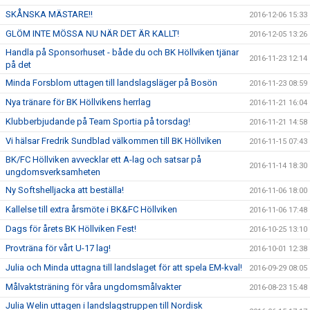
SKÅNSKA MÄSTARE!!
2016-12-06 15:33
GLÖM INTE MÖSSA NU NÄR DET ÄR KALLT!
2016-12-05 13:26
Handla på Sponsorhuset - både du och BK Höllviken tjänar
2016-11-23 12:14
på det
Minda Forsblom uttagen till landslagsläger på Bosön
2016-11-23 08:59
Nya tränare för BK Höllvikens herrlag
2016-11-21 16:04
Klubberbjudande på Team Sportia på torsdag!
2016-11-21 14:58
Vi hälsar Fredrik Sundblad välkommen till BK Höllviken
2016-11-15 07:43
BK/FC Höllviken avvecklar ett A-lag och satsar på
2016-11-14 18:30
ungdomsverksamheten
Ny Softshelljacka att beställa!
2016-11-06 18:00
Kallelse till extra årsmöte i BK&FC Höllviken
2016-11-06 17:48
Dags för årets BK Höllviken Fest!
2016-10-25 13:10
Provträna för vårt U-17 lag!
2016-10-01 12:38
Julia och Minda uttagna till landslaget för att spela EM-kval!
2016-09-29 08:05
Målvaktsträning för våra ungdomsmålvakter
2016-08-23 15:48
Julia Welin uttagen i landslagstruppen till Nordisk