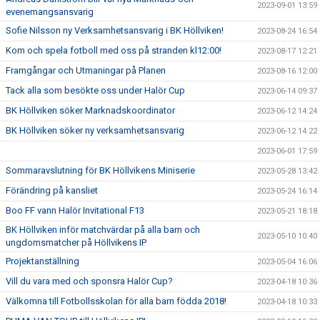
2023-09-01 13:59
evenemangsansvarig
Sofie Nilsson ny Verksamhetsansvarig i BK Höllviken!
2023-08-24 16:54
Kom och spela fotboll med oss på stranden kl12:00!
2023-08-17 12:21
Framgångar och Utmaningar på Planen
2023-08-16 12:00
Tack alla som besökte oss under Halör Cup
2023-06-14 09:37
BK Höllviken söker Marknadskoordinator
2023-06-12 14:24
BK Höllviken söker ny verksamhetsansvarig
2023-06-12 14:22
2023-06-01 17:59
Sommaravslutning för BK Höllvikens Miniserie
2023-05-28 13:42
Förändring på kansliet
2023-05-24 16:14
Boo FF vann Halör Invitational F13
2023-05-21 18:18
BK Höllviken inför matchvärdar på alla barn och
2023-05-10 10:40
ungdomsmatcher på Höllvikens IP
Projektanställning
2023-05-04 16:06
Vill du vara med och sponsra Halör Cup?
2023-04-18 10:36
Välkomna till Fotbollsskolan för alla barn födda 2018!
2023-04-18 10:33