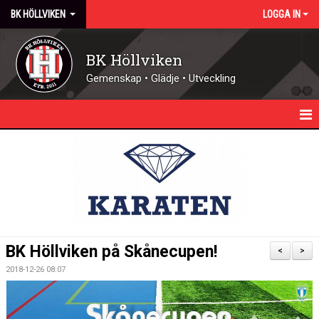
BK HÖLLVIKEN
LOGGA IN
BK Höllviken
Gemenskap • Glädje • Utveckling
HEM
KALENDER
NYHETER
KONTAKT - ÖPPETTIDER
BK Höllviken på Skånecupen!
<
>
FÖRENINGEN
2018-12-26 08:07
DOMARE