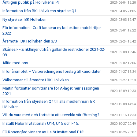
Äntligen publik på Höllvikens IP!
2021-06-04 15:20
Information från BK Höllvikens styrelse Q1
2021-04-05 21:05
Ny styrelse i BK Höllviken
2021-03-03 19:47
För information - Craft lanserar ny kollektion matchtröjor
2021-03-01 19:22
2022
Årsmöte i BK Höllviken den 3/3
2021-02-24 16:42
Skånes FF:s riktlinjer utifrån gällande restriktioner 2021-02-
2021-02-08 19:46
08
Alltid med oss
2021-02-02 12:06
Inför årsmötet – Valberedningens förslag till kandidater
2021-01-27 15:34
Välkommen till årsmöte i BK Höllviken.
2021-01-27 10:13
Martin fortsätter som tränare för A-laget herr säsongen
2020-12-09 10:33
2021
Information från styrelsen Q4 till alla medlemmar i BK
2020-12-08 14:54
Höllviken
Vill du vara med och fortsätta att utveckla vår förening?
2020-11-16 17:33
Inställt Halör Invitational i U14, U15 och F15.
2020-10-27 20:49
FC Rosengård vinnare av Halör Invitational F13!
2020-10-26 20:07