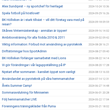
Alex Sundqvist – ny sportchef för herrlaget
2024-10-24 10:36
Spela fotboll på höstlovet!
2024-09-29 16:26
BK Höllviken är i stark tillväxt – vill ditt företag vara med på
2024-09-18 09:59
resan?
Skånes Vintermästerskap - anmälan är öppen!
2024-09-16 14:02
Ambitionsträning för alla födda 2010 & 2011
2024-09-02 09:42
Viktig information: Förbud mot användning av pyroteknik
2024-08-28 16:21
Driftstörningar hos SportAdmin
2024-08-27 09:40
BK Höllviken förlänger samarbetet med Lions
2024-08-22 14:14
Vi gör förändringar i vår laguppställning på IP
2024-08-20 17:28
Nystart efter sommaren - kansliet öppet som vanligt
2024-08-13 16:03
Användandet av pyroteknik på våra hemmamatcher
2024-07-14 12:31
Årets Summer Camp!
2024-06-27 14:48
Sommaravslutning för Miniserien
2024-06-01 20:28
Följ hemmamatcher LIVE
2024-05-22 17:04
Föreningens träningskläder från Puma
2024-05-21 18:02