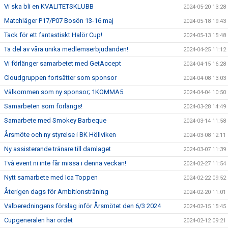
Vi ska bli en KVALITETSKLUBB
2024-05-20 13:28
Matchläger P17/P07 Bosön 13-16 maj
2024-05-18 19:43
Tack för ett fantastiskt Halör Cup!
2024-05-13 15:48
Ta del av våra unika medlemserbjudanden!
2024-04-25 11:12
Vi förlänger samarbetet med GetAccept
2024-04-15 16:28
Cloudgruppen fortsätter som sponsor
2024-04-08 13:03
Välkommen som ny sponsor; 1KOMMA5
2024-04-04 10:50
Samarbeten som förlängs!
2024-03-28 14:49
Samarbete med Smokey Barbeque
2024-03-14 11:58
Årsmöte och ny styrelse i BK Höllviken
2024-03-08 12:11
Ny assisterande tränare till damlaget
2024-03-07 11:39
Två event ni inte får missa i denna veckan!
2024-02-27 11:54
Nytt samarbete med Ica Toppen
2024-02-22 09:52
Återigen dags för Ambitionsträning
2024-02-20 11:01
Valberedningens förslag inför Årsmötet den 6/3 2024
2024-02-15 15:45
Cupgeneralen har ordet
2024-02-12 09:21