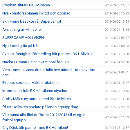
Stephan slutar i BK Höllviken
2019-09-06 16:37
Nya konstgräsplanen invigd och öppnad!
2019-08-10 15:13
SkillTwins besökte vår Supercamp!
2019-06-25 19:53
Avslutning av Miniserien
2019-06-24 18:14
SUPERCAMP HÖLLVIKEN!
2019-06-24 09:27
Nytt konstgräs på K1!
2019-06-23 08:53
Svensk fastighetsförmedling blir partner i BK Höllviken!
2019-06-07 13:58
Nacka FC vann Halör Invitational för F15!
2019-06-04 22:30
Vem kommer vinna årets Halör Invitational - idag avgörs
2019-06-01 06:31
det!
Ekohus sponsrar Halör Invitational!
2019-05-21 15:27
Information från BK Höllvikens styrelse
2019-05-06 10:45
Stoby Måleri ny partner med BK Höllviken!
2019-05-03 14:08
fd BK Höllviken spelare på landslagsuppdrag
2019-05-02 22:53
Välkomna alla flickor födda 2012/2013 till er egen
2019-04-30 11:09
fotbollsgrupp!
City Däck blir partner med BK Höllviken!
2019-04-26 12:37