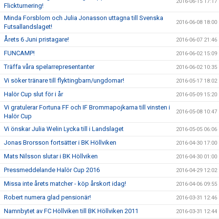
2016-06-15 17:17
Flickturnering!
Minda Forsblom och Julia Jonasson uttagna till Svenska
2016-06-08 18:00
Futsallandslaget!
Årets 6 Juni pristagare!
2016-06-07 21:46
FUNCAMP!
2016-06-02 15:09
Träffa våra spelarrepresentanter
2016-06-02 10:35
Vi söker tränare till flyktingbarn/ungdomar!
2016-05-17 18:02
Halör Cup slut för i år
2016-05-09 15:20
Vi gratulerar Fortuna FF och IF Brommapojkarna till vinsten i
2016-05-08 10:47
Halör Cup
Vi önskar Julia Welin Lycka till i Landslaget
2016-05-05 06:06
Jonas Brorsson fortsätter i BK Höllviken
2016-04-30 17:00
Mats Nilsson slutar i BK Höllviken
2016-04-30 01:00
Pressmeddelande Halör Cup 2016
2016-04-29 12:02
Missa inte årets matcher - köp årskort idag!
2016-04-06 09:55
Robert numera glad pensionär!
2016-03-31 12:46
Namnbytet av FC Höllviken till BK Höllviken 2011
2016-03-31 12:44