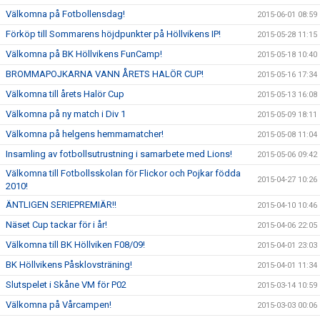
Välkomna på Fotbollensdag!
2015-06-01 08:59
Förköp till Sommarens höjdpunkter på Höllvikens IP!
2015-05-28 11:15
Välkomna på BK Höllvikens FunCamp!
2015-05-18 10:40
BROMMAPOJKARNA VANN ÅRETS HALÖR CUP!
2015-05-16 17:34
Välkomna till årets Halör Cup
2015-05-13 16:08
Välkomna på ny match i Div 1
2015-05-09 18:11
Välkomna på helgens hemmamatcher!
2015-05-08 11:04
Insamling av fotbollsutrustning i samarbete med Lions!
2015-05-06 09:42
Välkomna till Fotbollsskolan för Flickor och Pojkar födda
2015-04-27 10:26
2010!
ÄNTLIGEN SERIEPREMIÄR!!
2015-04-10 10:46
Näset Cup tackar för i år!
2015-04-06 22:05
Välkomna till BK Höllviken F08/09!
2015-04-01 23:03
BK Höllvikens Påsklovsträning!
2015-04-01 11:34
Slutspelet i Skåne VM för P02
2015-03-14 10:59
Välkomna på Vårcampen!
2015-03-03 00:06