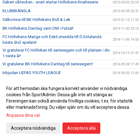
Säkert vårtecken - snart startar Höllvikens Knatteserie
2015-03-02 23:59
KLUBBKÄNSLA
2015-02-09 22:31
Välkomna till BK Höllvikens Boll & Lek
2015-01-12 17:25
BK Höllvikens Damlag vann DM i Futsal!
2014-11-30 23:16
FC Höllvikens Mange och Eskil utsedda till Ö.Götalands
2014-11-06 14:50
bästa div2 spelare!
Vi gratulerar FC Höllviken till seriesegern och till platsen i div
2014-10-12 21:47
1 nästa år!
Vi gratulerar BK Höllvikens Damlag till seriesegern!
2014-09-28 17:49
Inbjudan UEFAS YOUTH LEAGUE
2014-09-20 12:45
Årets mössa här!
2014-09-16 23:10
För att hemsidan ska fungera korrekt använder vi nödvändiga
Nytt nummer av Bollkoll!
2014-09-11 14:16
cookies från SportAdmin. Dessa går inte att stänga av.
Välkomna till Skåne VM 2014-2015!
2014-08-28 16:06
Föreningen kan också använda frivilliga cookies, t.ex. för statistik
eller marknadsföring. Du väljer själv om du vill acceptera dessa.
Klubbprylar!
2014-08-21 12:37
Anpassa dina val
Mästarbesök på Höllvikens IP
2014-06-19 00:10
FC Höllviken möter MFF 18 juni!
2014-06-09 17:13
Acceptera nödvändiga
Acceptera alla
VEDBÆK SØLLERØD BOLDKLUB VANN ÅRETS HALÖR CUP
2014-06-02 12:30