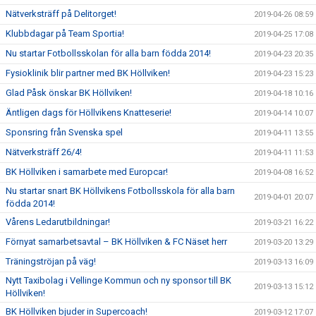
Nätverksträff på Delitorget!
2019-04-26 08:59
Klubbdagar på Team Sportia!
2019-04-25 17:08
Nu startar Fotbollsskolan för alla barn födda 2014!
2019-04-23 20:35
Fysioklinik blir partner med BK Höllviken!
2019-04-23 15:23
Glad Påsk önskar BK Höllviken!
2019-04-18 10:16
Äntligen dags för Höllvikens Knatteserie!
2019-04-14 10:07
Sponsring från Svenska spel
2019-04-11 13:55
Nätverksträff 26/4!
2019-04-11 11:53
BK Höllviken i samarbete med Europcar!
2019-04-08 16:52
Nu startar snart BK Höllvikens Fotbollsskola för alla barn
2019-04-01 20:07
födda 2014!
Vårens Ledarutbildningar!
2019-03-21 16:22
Förnyat samarbetsavtal – BK Höllviken & FC Näset herr
2019-03-20 13:29
Träningströjan på väg!
2019-03-13 16:09
Nytt Taxibolag i Vellinge Kommun och ny sponsor till BK
2019-03-13 15:12
Höllviken!
BK Höllviken bjuder in Supercoach!
2019-03-12 17:07