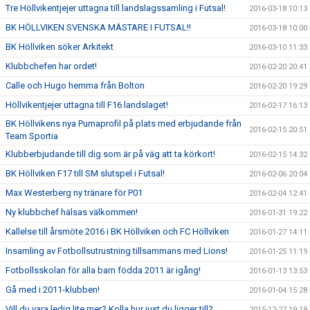
Tre Höllvikentjejer uttagna till landslagssamling i Futsal!
2016-03-18 10:13
BK HÖLLVIKEN SVENSKA MÄSTARE I FUTSAL!!
2016-03-18 10:00
BK Höllviken söker Arkitekt
2016-03-10 11:33
Klubbchefen har ordet!
2016-02-20 20:41
Calle och Hugo hemma från Bolton
2016-02-20 19:29
Höllvikentjejer uttagna till F16 landslaget!
2016-02-17 16:13
BK Höllvikens nya Pumaprofil på plats med erbjudande från
2016-02-15 20:51
Team Sportia
Klubberbjudande till dig som är på väg att ta körkort!
2016-02-15 14:32
BK Höllviken F17 till SM slutspel i Futsal!
2016-02-06 20:04
Max Westerberg ny tränare för P01
2016-02-04 12:41
Ny klubbchef hälsas välkommen!
2016-01-31 19:22
Kallelse till årsmöte 2016 i BK Höllviken och FC Höllviken
2016-01-27 14:11
Insamling av Fotbollsutrustning tillsammans med Lions!
2016-01-25 11:19
Fotbollsskolan för alla barn födda 2011 är igång!
2016-01-13 13:53
Gå med i 2011-klubben!
2016-01-04 15:28
Vill du vara ledig lite mer? Kolla hur just du ligger till?
2015-12-27 19:19