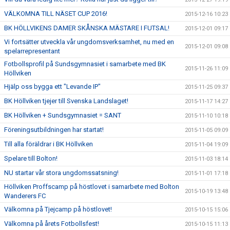
VÄLKOMNA TILL NÄSET CUP 2016!
2015-12-16 10:23
BK HÖLLVIKENS DAMER SKÅNSKA MÄSTARE I FUTSAL!
2015-12-01 09:17
Vi fortsätter utveckla vår ungdomsverksamhet, nu med en
2015-12-01 09:08
spelarrepresentant
Fotbollsprofil på Sundsgymnasiet i samarbete med BK
2015-11-26 11:09
Höllviken
Hjälp oss bygga ett "Levande IP"
2015-11-25 09:37
BK Höllviken tjejer till Svenska Landslaget!
2015-11-17 14:27
BK Höllviken + Sundsgymnasiet = SANT
2015-11-10 10:18
Föreningsutbildningen har startat!
2015-11-05 09:09
Till alla föräldrar i BK Höllviken
2015-11-04 19:09
Spelare till Bolton!
2015-11-03 18:14
NU startar vår stora ungdomssatsning!
2015-11-01 17:18
Höllviken Proffscamp på höstlovet i samarbete med Bolton
2015-10-19 13:48
Wanderers FC
Välkomna på Tjejcamp på höstlovet!
2015-10-15 15:06
Välkomna på årets Fotbollsfest!
2015-10-15 11:13