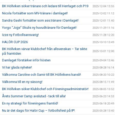
BK Höllviken söker tränare och ledare till Herrlaget och P19
2025-12-04 13:55
Nicola fortsätter som MV-tränare i damlaget!
2025-12-02 11:12
Sandra Gashi fortsätter som ass.tränare i Damlaget!
2025-12-01 11:40
Yorgo "Jojje" Skulis ny huvudtränare för Damlaget!
2025-11-29 11:16
Izze ny Fotbollsansvarig!
2025-11-28 12:20
HALÖR CUP 2026
2025-10-10 13:49
BK Höllviken värvar klubbchef från allsvenskan – Tar sikte
2025-10-01 12:00
på framtiden
Damlaget förstärker inför hösten
2025-09-04 13:46
Vi har glada nyheter!
2025-08-28 16:14
Välkomna Caroline och Samir till BK Höllvikens kansli!
2025-08-20 10:22
Välkomna till en ny säsong!
2025-08-15 11:49
BK Höllviken söker Klubbchef och Föreningsadministratör!
2025-08-05 13:52
Årets Summer Camp avslutad - tack till alla!
2025-06-23 14:53
En ny strategi för föreningens framtid!
2025-06-18 20:49
Nu är det dags för Halör Cup – fotbollsfest på IP!
2025-05-28 13:40