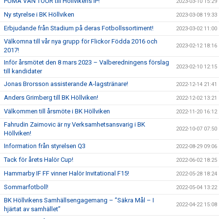
PUMA VAN TOUR till Höllvikens IP!
2023-03-10 15:29
Ny styrelse i BK Höllviken
2023-03-08 19:33
Erbjudande från Stadium på deras Fotbollssortiment!
2023-03-02 11:00
Välkomna till vår nya grupp för Flickor Födda 2016 och
2023-02-12 18:16
2017!
Inför årsmötet den 8 mars 2023 – Valberedningens förslag
2023-02-10 12:15
till kandidater
Jonas Brorsson assisterande A-lagstränare!
2022-12-14 21:41
Anders Grimberg till BK Höllviken!
2022-12-02 13:21
Välkommen till årsmöte i BK Höllviken
2022-11-20 16:12
Fahrudin Zaimovic är ny Verksamhetsansvarig i BK
2022-10-07 07:50
Höllviken!
Information från styrelsen Q3
2022-08-29 09:06
Tack för årets Halör Cup!
2022-06-02 18:25
Hammarby IF FF vinner Halör Invitational F15!
2022-05-28 18:24
Sommarfotboll!
2022-05-04 13:22
BK Höllvikens Samhällsengagemang – ”Säkra Mål – I
2022-04-22 15:08
hjärtat av samhället”