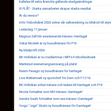
Kallelse till extra årsmöte gällande stadgeändringar
IS PLÅT - Starka samarbeten skapar starka resultat.
Är du revisor?
Inför fotbollsåret 2026 söker vår valberedning nu tillskott till styr
Ledardag 17 januari
Magnus Säll blir assisterande tränare i Herrlaget
Oskar Mosleh är ny huvudtränare för P16
Ny klädprofil 2026
BK Höllviken är nu medlemmar i MFFs Fotbollsnätverk
Meriterad evenemangsansvarig på plats!
Rasim Pasagic ny huvudtränare för herrlaget
Lina Wettermark ny sportchef för Dam och F17/16
BK Höllviken söker tränare och ledare till Herrlaget och P19
Nicola fortsätter som MV-tränare i damlaget!
Sandra Gashi fortsätter som ass.tränare i Damlaget!
Yorgo "Jojje" Skulis ny huvudtränare för Damlaget!