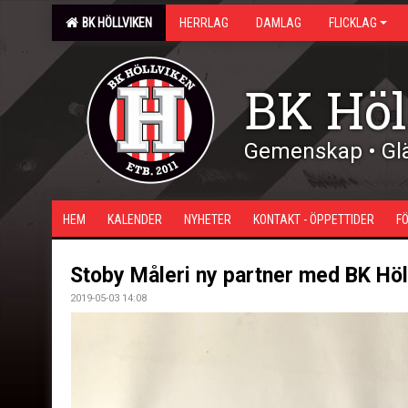
BK HÖLLVIKEN
HERRLAG
DAMLAG
FLICKLAG
BK Höl
Gemenskap • Glä
HEM
KALENDER
NYHETER
KONTAKT - ÖPPETTIDER
F
Stoby Måleri ny partner med BK Höl
2019-05-03 14:08