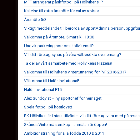
MFF arrangerar påskfotboll på Höllvikens IP
Kallelse till extra årsmöte för val av revisor
Årsmöte 5/3
Viktigt meddelande till berörda av SportAdmins personuppgifts
Välkomna på Årsmöte, 5 mars kl. 18:00
Undvik parkering norr om Höllvikens IP
Vill ditt företag synas på våra välbesökta evenemang?
Ta del av vårt samarbete med Höllvikens Pizzeria!
Välkomna till Höllvikens vinterturnering för P/F 2016-2017
Välkomna till Halör Invitational!
Halör Invitational F15
Alex Sundqvist – ny sportchef för herrlaget
Spela fotboll på höstlovet!
BK Höllviken är i stark tillväxt – vill ditt företag vara med på resa
Skånes Vintermästerskap - anmälan är öppen!
Ambitionsträning för alla födda 2010 & 2011