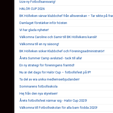
Izze ny Fotbollsansvarig!
HALÖR CUP 2026
BK Höllviken värvar klubbchef från allsvenskan – Tar sikte på fr
Damlaget förstärker inför hösten
Vi har glada nyheter!
Välkomna Caroline och Samir till BK Höllvikens kansli!
Välkomna till en ny säsong!
BK Höllviken söker Klubbchef och Föreningsadministratör!
Årets Summer Camp avslutad - tack till alla!
En ny strategi för föreningens framtid!
Nu är det dags för Halör Cup – fotbollsfest på IP!
Ta del av era unika medlemserbjudanden!
Sommarens fotbollsskola
Hej från den nya styrelsen!
Årets fotbollsfest närmar sig - Halör Cup 2025!
Välkomna till Fotbollsskolan för alla barn födda 2020!