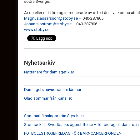
södra Sverige.
Är du eller ditt företag intresserade av offert är ni välkomna att hö
Magnus.assarsson@stoby.se
– 040-287805
Johan.sjostrom@stoby.se
– 040-287806
www.stoby.se
Nyhetsarkiv
Ny tränare för damlaget klar
Damlagets huvudtränare lämnar
Glad sommar från Kansliet
Sommarhälsningar från Styrelsen
Stort tack till Swedbanks ägarstiftelse – för bidrag till dam- och 
FOTBOLLSTRÖJEFREDAG FÖR BARNCANCERFONDEN