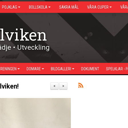
POJKLAG
BOLLSKOLA
SÄKRA MÅL
VÅRA CUPER
VÅR
lviken
dje • Utveckling
ÖRENINGEN
DOMARE
BILDGALLERI
DOKUMENT
SPELKLAR - 
lviken!
<
>