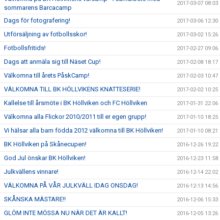
2017-03-07 08:03
sommarens Barcacamp
Dags för fotografering!
2017-03-06 12:30
Utförsäljning av fotbollsskor!
2017-03-02 15:26
Fotbollsfritids!
2017-02-27 09:06
Dags att anmäla sig till Näset Cup!
2017-02-08 18:17
Välkomna till årets PåskCamp!
2017-02-03 10:47
VÄLKOMNA TILL BK HÖLLVIKENS KNATTESERIE!
2017-02-02 10:25
Kallelse till årsmöte i BK Höllviken och FC Höllviken
2017-01-31 22:06
Välkomna alla Flickor 2010/2011 till er egen grupp!
2017-01-10 18:25
Vi hälsar alla barn födda 2012 välkomna till BK Höllviken!
2017-01-10 08:21
BK Höllviken på Skånecupen!
2016-12-26 19:22
God Jul önskar BK Höllviken!
2016-12-23 11:58
Julkvällens vinnare!
2016-12-14 22:02
VÄLKOMNA PÅ VÅR JULKVÄLL IDAG ONSDAG!
2016-12-13 14:56
SKÅNSKA MÄSTARE!!
2016-12-06 15:33
GLÖM INTE MÖSSA NU NÄR DET ÄR KALLT!
2016-12-05 13:26