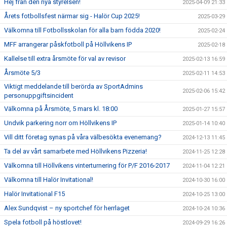
Hej från den nya styrelsen!
2025-04-09 21:33
Årets fotbollsfest närmar sig - Halör Cup 2025!
2025-03-29
Välkomna till Fotbollsskolan för alla barn födda 2020!
2025-02-24
MFF arrangerar påskfotboll på Höllvikens IP
2025-02-18
Kallelse till extra årsmöte för val av revisor
2025-02-13 16:59
Årsmöte 5/3
2025-02-11 14:53
Viktigt meddelande till berörda av SportAdmins
2025-02-06 15:42
personuppgiftsincident
Välkomna på Årsmöte, 5 mars kl. 18:00
2025-01-27 15:57
Undvik parkering norr om Höllvikens IP
2025-01-14 10:40
Vill ditt företag synas på våra välbesökta evenemang?
2024-12-13 11:45
Ta del av vårt samarbete med Höllvikens Pizzeria!
2024-11-25 12:28
Välkomna till Höllvikens vinterturnering för P/F 2016-2017
2024-11-04 12:21
Välkomna till Halör Invitational!
2024-10-30 16:00
Halör Invitational F15
2024-10-25 13:00
Alex Sundqvist – ny sportchef för herrlaget
2024-10-24 10:36
Spela fotboll på höstlovet!
2024-09-29 16:26