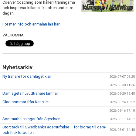
Coerver Coaching som håller i träningarna
BILDGALLERI
och inspirerar killarna i klubben under tre
dagar!
DOKUMENT
För mer info och anmälan läs här!
SPELKLAR - FOLKSAM
VÄLKOMNA!
FÖR BESÖKARE
WEBSHOP
Nyhetsarkiv
Ny tränare för damlaget klar
2026-07-07 08:20
2026-06-30 11:36
Damlagets huvudtränare lämnar
2026-06-29 15:45
Glad sommar från Kansliet
2026-06-24 16:52
2026-06-16 17:18
Sommarhälsningar från Styrelsen
2026-06-11 14:17
Stort tack till Swedbanks ägarstiftelse – för bidrag till dam-
2026-06-01 14:48
och flickfotbollen!