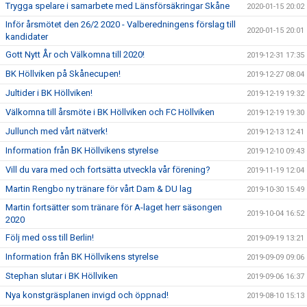
Trygga spelare i samarbete med Länsförsäkringar Skåne
2020-01-15 20:02
Inför årsmötet den 26/2 2020 - Valberedningens förslag till
2020-01-15 20:01
kandidater
Gott Nytt År och Välkomna till 2020!
2019-12-31 17:35
BK Höllviken på Skånecupen!
2019-12-27 08:04
Jultider i BK Höllviken!
2019-12-19 19:32
Välkomna till årsmöte i BK Höllviken och FC Höllviken
2019-12-19 19:30
Jullunch med vårt nätverk!
2019-12-13 12:41
Information från BK Höllvikens styrelse
2019-12-10 09:43
Vill du vara med och fortsätta utveckla vår förening?
2019-11-19 12:04
Martin Rengbo ny tränare för vårt Dam & DU lag
2019-10-30 15:49
Martin fortsätter som tränare för A-laget herr säsongen
2019-10-04 16:52
2020
Följ med oss till Berlin!
2019-09-19 13:21
Information från BK Höllvikens styrelse
2019-09-09 09:06
Stephan slutar i BK Höllviken
2019-09-06 16:37
Nya konstgräsplanen invigd och öppnad!
2019-08-10 15:13