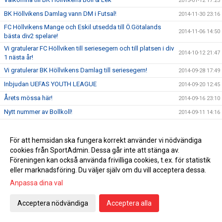
2015-01-12 17:25
BK Höllvikens Damlag vann DM i Futsal!
2014-11-30 23:16
FC Höllvikens Mange och Eskil utsedda till Ö.Götalands
2014-11-06 14:50
bästa div2 spelare!
Vi gratulerar FC Höllviken till seriesegern och till platsen i div
2014-10-12 21:47
1 nästa år!
Vi gratulerar BK Höllvikens Damlag till seriesegern!
2014-09-28 17:49
Inbjudan UEFAS YOUTH LEAGUE
2014-09-20 12:45
Årets mössa här!
2014-09-16 23:10
Nytt nummer av Bollkoll!
2014-09-11 14:16
Välkomna till Skåne VM 2014-2015!
2014-08-28 16:06
Klubbprylar!
För att hemsidan ska fungera korrekt använder vi nödvändiga
2014-08-21 12:37
cookies från SportAdmin. Dessa går inte att stänga av.
Mästarbesök på Höllvikens IP
2014-06-19 00:10
Föreningen kan också använda frivilliga cookies, t.ex. för statistik
FC Höllviken möter MFF 18 juni!
2014-06-09 17:13
eller marknadsföring. Du väljer själv om du vill acceptera dessa.
VEDBÆK SØLLERØD BOLDKLUB VANN ÅRETS HALÖR CUP
2014-06-02 12:30
Anpassa dina val
FC Höllviken vann seriefinalen mot FC Rosengård!
2014-05-24 16:50
Acceptera nödvändiga
Acceptera alla
FC Höllviken i tidig seriefinal på lördag
2014-05-20 14:18