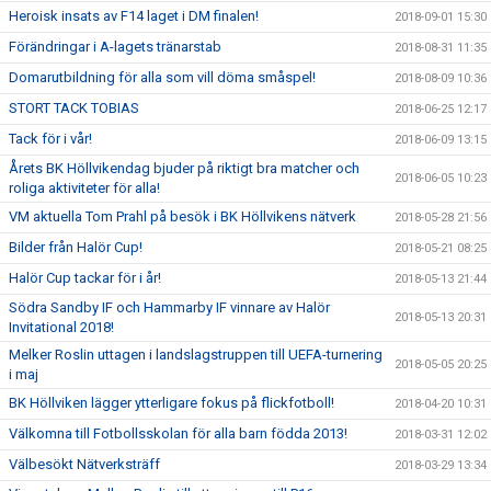
Heroisk insats av F14 laget i DM finalen!
2018-09-01 15:30
Förändringar i A-lagets tränarstab
2018-08-31 11:35
Domarutbildning för alla som vill döma småspel!
2018-08-09 10:36
STORT TACK TOBIAS
2018-06-25 12:17
Tack för i vår!
2018-06-09 13:15
Årets BK Höllvikendag bjuder på riktigt bra matcher och
2018-06-05 10:23
roliga aktiviteter för alla!
VM aktuella Tom Prahl på besök i BK Höllvikens nätverk
2018-05-28 21:56
Bilder från Halör Cup!
2018-05-21 08:25
Halör Cup tackar för i år!
2018-05-13 21:44
Södra Sandby IF och Hammarby IF vinnare av Halör
2018-05-13 20:31
Invitational 2018!
Melker Roslin uttagen i landslagstruppen till UEFA-turnering
2018-05-05 20:25
i maj
BK Höllviken lägger ytterligare fokus på flickfotboll!
2018-04-20 10:31
Välkomna till Fotbollsskolan för alla barn födda 2013!
2018-03-31 12:02
Välbesökt Nätverksträff
2018-03-29 13:34