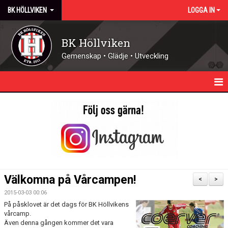
BK HÖLLVIKEN
LOGGA IN
BK Höllviken
Gemenskap • Glädje • Utveckling
HEM
KALENDER
NYHETER
KONTAKT - ÖPPETTIDER
Välkomna på Vårcampen!
<
>
FÖRENINGEN
2015-03-03 00:06
På påsklovet är det dags för BK Höllvikens
DOMARE
vårcamp.
Även denna gången kommer det vara