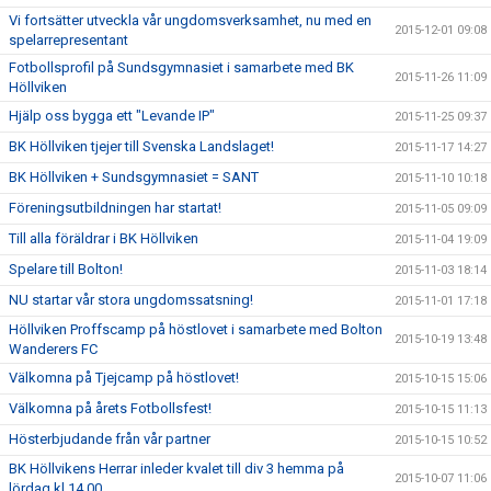
Vi fortsätter utveckla vår ungdomsverksamhet, nu med en
2015-12-01 09:08
spelarrepresentant
Fotbollsprofil på Sundsgymnasiet i samarbete med BK
2015-11-26 11:09
Höllviken
Hjälp oss bygga ett "Levande IP"
2015-11-25 09:37
BK Höllviken tjejer till Svenska Landslaget!
2015-11-17 14:27
BK Höllviken + Sundsgymnasiet = SANT
2015-11-10 10:18
Föreningsutbildningen har startat!
2015-11-05 09:09
Till alla föräldrar i BK Höllviken
2015-11-04 19:09
Spelare till Bolton!
2015-11-03 18:14
NU startar vår stora ungdomssatsning!
2015-11-01 17:18
Höllviken Proffscamp på höstlovet i samarbete med Bolton
2015-10-19 13:48
Wanderers FC
Välkomna på Tjejcamp på höstlovet!
2015-10-15 15:06
Välkomna på årets Fotbollsfest!
2015-10-15 11:13
Hösterbjudande från vår partner
2015-10-15 10:52
BK Höllvikens Herrar inleder kvalet till div 3 hemma på
2015-10-07 11:06
lördag kl 14,00