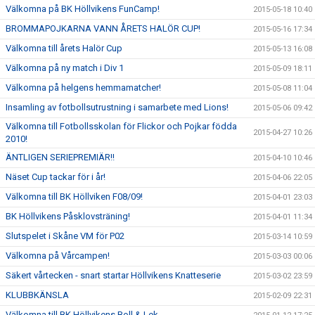
Välkomna på BK Höllvikens FunCamp!
2015-05-18 10:40
BROMMAPOJKARNA VANN ÅRETS HALÖR CUP!
2015-05-16 17:34
Välkomna till årets Halör Cup
2015-05-13 16:08
Välkomna på ny match i Div 1
2015-05-09 18:11
Välkomna på helgens hemmamatcher!
2015-05-08 11:04
Insamling av fotbollsutrustning i samarbete med Lions!
2015-05-06 09:42
Välkomna till Fotbollsskolan för Flickor och Pojkar födda
2015-04-27 10:26
2010!
ÄNTLIGEN SERIEPREMIÄR!!
2015-04-10 10:46
Näset Cup tackar för i år!
2015-04-06 22:05
Välkomna till BK Höllviken F08/09!
2015-04-01 23:03
BK Höllvikens Påsklovsträning!
2015-04-01 11:34
Slutspelet i Skåne VM för P02
2015-03-14 10:59
Välkomna på Vårcampen!
2015-03-03 00:06
Säkert vårtecken - snart startar Höllvikens Knatteserie
2015-03-02 23:59
KLUBBKÄNSLA
2015-02-09 22:31
Välkomna till BK Höllvikens Boll & Lek