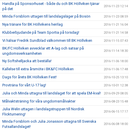
Handla på Sponsorhuset - både du och BK Höllviken tjänar
2016-11-23 12:14
på det
Minda Forsblom uttagen till landslagsläger på Bosön
2016-11-23 08:59
Nya tränare för BK Höllvikens herrlag
2016-11-21 16:04
Klubberbjudande på Team Sportia på torsdag!
2016-11-21 14:58
Vi hälsar Fredrik Sundblad välkommen till BK Höllviken
2016-11-15 07:43
BK/FC Höllviken avvecklar ett A-lag och satsar på
2016-11-14 18:30
ungdomsverksamheten
Ny Softshelljacka att beställa!
2016-11-06 18:00
Kallelse till extra årsmöte i BK&FC Höllviken
2016-11-06 17:48
Dags för årets BK Höllviken Fest!
2016-10-25 13:10
Provträna för vårt U-17 lag!
2016-10-01 12:38
Julia och Minda uttagna till landslaget för att spela EM-kval!
2016-09-29 08:05
Målvaktsträning för våra ungdomsmålvakter
2016-08-23 15:48
Julia Welin uttagen i landslagstruppen till Nordisk
2016-06-15 17:17
Flickturnering!
Minda Forsblom och Julia Jonasson uttagna till Svenska
2016-06-08 18:00
Futsallandslaget!