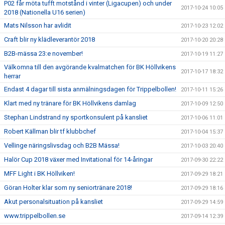
P02 får möta tufft motstånd i vinter (Ligacupen) och under
2017-10-24 10:05
2018 (Nationella U16 serien)
Mats Nilsson har avlidit
2017-10-23 12:02
Craft blir ny klädleverantör 2018
2017-10-20 20:28
B2B-mässa 23:e november!
2017-10-19 11:27
Välkomna till den avgörande kvalmatchen för BK Höllvikens
2017-10-17 18:32
herrar
Endast 4 dagar till sista anmälningsdagen för Trippelbollen!
2017-10-11 15:26
Klart med ny tränare för BK Höllvikens damlag
2017-10-09 12:50
Stephan Lindstrand ny sportkonsulent på kansliet
2017-10-06 11:01
Robert Källman blir tf klubbchef
2017-10-04 15:37
Vellinge näringslivsdag och B2B Mässa!
2017-10-03 20:40
Halör Cup 2018 växer med Invitational för 14-åringar
2017-09-30 22:22
MFF Light i BK Höllviken!
2017-09-29 18:21
Göran Holter klar som ny seniortränare 2018!
2017-09-29 18:16
Akut personalsituation på kansliet
2017-09-29 14:59
www.trippelbollen.se
2017-09-14 12:39