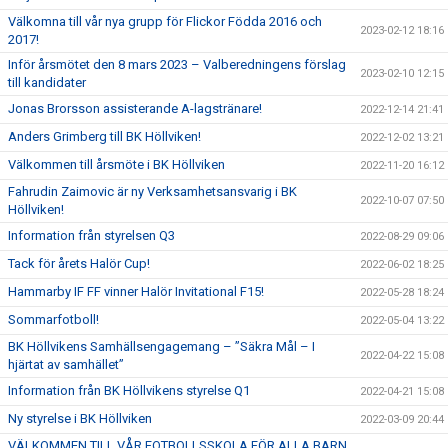
Välkomna till vår nya grupp för Flickor Födda 2016 och
2023-02-12 18:16
2017!
Inför årsmötet den 8 mars 2023 – Valberedningens förslag
2023-02-10 12:15
till kandidater
Jonas Brorsson assisterande A-lagstränare!
2022-12-14 21:41
Anders Grimberg till BK Höllviken!
2022-12-02 13:21
Välkommen till årsmöte i BK Höllviken
2022-11-20 16:12
Fahrudin Zaimovic är ny Verksamhetsansvarig i BK
2022-10-07 07:50
Höllviken!
Information från styrelsen Q3
2022-08-29 09:06
Tack för årets Halör Cup!
2022-06-02 18:25
Hammarby IF FF vinner Halör Invitational F15!
2022-05-28 18:24
Sommarfotboll!
2022-05-04 13:22
BK Höllvikens Samhällsengagemang – ”Säkra Mål – I
2022-04-22 15:08
hjärtat av samhället”
Information från BK Höllvikens styrelse Q1
2022-04-21 15:08
Ny styrelse i BK Höllviken
2022-03-09 20:44
VÄLKOMMEN TILL VÅR FOTBOLLSSKOLA FÖR ALLA BARN