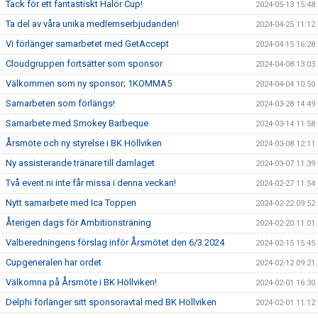
Tack för ett fantastiskt Halör Cup!
2024-05-13 15:48
Ta del av våra unika medlemserbjudanden!
2024-04-25 11:12
Vi förlänger samarbetet med GetAccept
2024-04-15 16:28
Cloudgruppen fortsätter som sponsor
2024-04-08 13:03
Välkommen som ny sponsor; 1KOMMA5
2024-04-04 10:50
Samarbeten som förlängs!
2024-03-28 14:49
Samarbete med Smokey Barbeque
2024-03-14 11:58
Årsmöte och ny styrelse i BK Höllviken
2024-03-08 12:11
Ny assisterande tränare till damlaget
2024-03-07 11:39
Två event ni inte får missa i denna veckan!
2024-02-27 11:54
Nytt samarbete med Ica Toppen
2024-02-22 09:52
Återigen dags för Ambitionsträning
2024-02-20 11:01
Valberedningens förslag inför Årsmötet den 6/3 2024
2024-02-15 15:45
Cupgeneralen har ordet
2024-02-12 09:21
Välkomna på Årsmöte i BK Höllviken!
2024-02-01 16:30
Delphi förlänger sitt sponsoravtal med BK Höllviken
2024-02-01 11:12