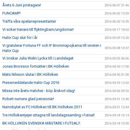
Årets 6 Juni pristagare!
2016-06-07 21:46
FUNCAMP!
2016-06-02 15:09
Träffa våra spelarrepresentanter
2016-06-02 10:35
Vi söker tränare till flyktingbarn/ungdomar!
2016-05-17 18:02
Halör Cup slut för i år
2016-05-09 15:20
Vi gratulerar Fortuna FF och IF Brommapojkarna till vinsten i
2016-05-08 10:47
Halör Cup
Vi önskar Julia Welin Lycka till i Landslaget
2016-05-05 06:06
Jonas Brorsson fortsätter i BK Höllviken
2016-04-30 17:00
Mats Nilsson slutar i BK Höllviken
2016-04-30 01:00
Pressmeddelande Halör Cup 2016
2016-04-29 12:02
Missa inte årets matcher - köp årskort idag!
2016-04-06 09:55
Robert numera glad pensionär!
2016-03-31 12:46
Namnbytet av FC Höllviken till BK Höllviken 2011
2016-03-31 12:44
Tre Höllvikentjejer uttagna till landslagssamling i Futsal!
2016-03-18 10:13
BK HÖLLVIKEN SVENSKA MÄSTARE I FUTSAL!!
2016-03-18 10:00