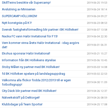
SkillTwins besökte vår Supercamp!
2019-06-25 19:53
Avslutning av Miniserien
2019-06-24 18:14
SUPERCAMP HÖLLVIKEN!
2019-06-24 09:27
Nytt konstgräs på K1!
2019-06-23 08:53
Svensk fastighetsförmedling blir partner i BK Höllviken!
2019-06-07 13:58
Nacka FC vann Halör Invitational för F15!
2019-06-04 22:30
Vem kommer vinna årets Halör Invitational - idag avgörs
2019-06-01 06:31
det!
Ekohus sponsrar Halör Invitational!
2019-05-21 15:27
Information från BK Höllvikens styrelse
2019-05-06 10:45
Stoby Måleri ny partner med BK Höllviken!
2019-05-03 14:08
fd BK Höllviken spelare på landslagsuppdrag
2019-05-02 22:53
Välkomna alla flickor födda 2012/2013 till er egen
2019-04-30 11:09
fotbollsgrupp!
City Däck blir partner med BK Höllviken!
2019-04-26 12:37
Nätverksträff på Delitorget!
2019-04-26 08:59
Klubbdagar på Team Sportia!
2019-04-25 17:08