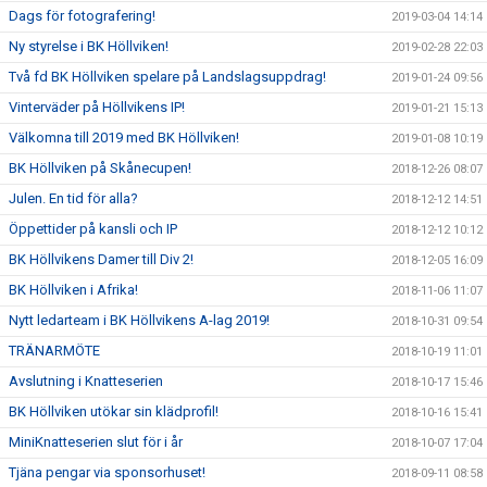
Dags för fotografering!
2019-03-04 14:14
Ny styrelse i BK Höllviken!
2019-02-28 22:03
Två fd BK Höllviken spelare på Landslagsuppdrag!
2019-01-24 09:56
Vinterväder på Höllvikens IP!
2019-01-21 15:13
Välkomna till 2019 med BK Höllviken!
2019-01-08 10:19
BK Höllviken på Skånecupen!
2018-12-26 08:07
Julen. En tid för alla?
2018-12-12 14:51
Öppettider på kansli och IP
2018-12-12 10:12
BK Höllvikens Damer till Div 2!
2018-12-05 16:09
BK Höllviken i Afrika!
2018-11-06 11:07
Nytt ledarteam i BK Höllvikens A-lag 2019!
2018-10-31 09:54
TRÄNARMÖTE
2018-10-19 11:01
Avslutning i Knatteserien
2018-10-17 15:46
BK Höllviken utökar sin klädprofil!
2018-10-16 15:41
MiniKnatteserien slut för i år
2018-10-07 17:04
Tjäna pengar via sponsorhuset!
2018-09-11 08:58