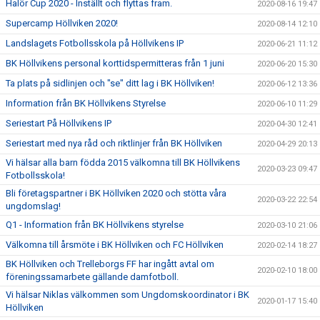
Halör Cup 2020 - Inställt och flyttas fram.
2020-08-16 19:47
Supercamp Höllviken 2020!
2020-08-14 12:10
Landslagets Fotbollsskola på Höllvikens IP
2020-06-21 11:12
BK Höllvikens personal korttidspermitteras från 1 juni
2020-06-20 15:30
Ta plats på sidlinjen och "se" ditt lag i BK Höllviken!
2020-06-12 13:36
Information från BK Höllvikens Styrelse
2020-06-10 11:29
Seriestart På Höllvikens IP
2020-04-30 12:41
Seriestart med nya råd och riktlinjer från BK Höllviken
2020-04-29 20:13
Vi hälsar alla barn födda 2015 välkomna till BK Höllvikens
2020-03-23 09:47
Fotbollsskola!
Bli företagspartner i BK Höllviken 2020 och stötta våra
2020-03-22 22:54
ungdomslag!
Q1 - Information från BK Höllvikens styrelse
2020-03-10 21:06
Välkomna till årsmöte i BK Höllviken och FC Höllviken
2020-02-14 18:27
BK Höllviken och Trelleborgs FF har ingått avtal om
2020-02-10 18:00
föreningssamarbete gällande damfotboll.
Vi hälsar Niklas välkommen som Ungdomskoordinator i BK
2020-01-17 15:40
Höllviken