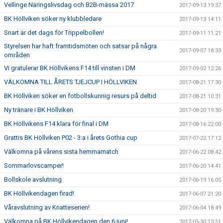
Vellinge Näringslivsdag och B2B-mässa 2017
2017-09-13 19:37
BK Höllviken söker ny klubbledare
2017-09-13 14:11
Snart är det dags för Trippelbollen!
2017-09-11 11:21
Styrelsen har haft framtidsmöten och satsar på några
2017-09-07 18:33
områden
Vi gratulerar BK Höllvikens F14 till vinsten i DM
2017-09-02 12:26
VÄLKOMNA TILL ÅRETS TJEJCUP I HÖLLVIKEN
2017-08-21 17:30
BK Höllviken söker en fotbollskunnig resurs på deltid
2017-08-21 10:31
Ny tränare i BK Höllviken
2017-08-20 19:30
BK Höllvikens F14 klara för final i DM
2017-08-16 22:00
Grattis BK Höllviken P02 - 3:a i årets Gothia cup
2017-07-22 17:12
Välkomna på vårens sista hemmamatch
2017-06-22 08:42
Sommarlovscamper!
2017-06-20 14:41
Bollskole avslutning
2017-06-19 16:05
BK Höllvikendagen firad!
2017-06-07 21:20
Våravslutning av Knatteserien!
2017-06-04 18:49
Välkomna på BK Höllvikendagen den 6 juni!
2017-05-30 13:51