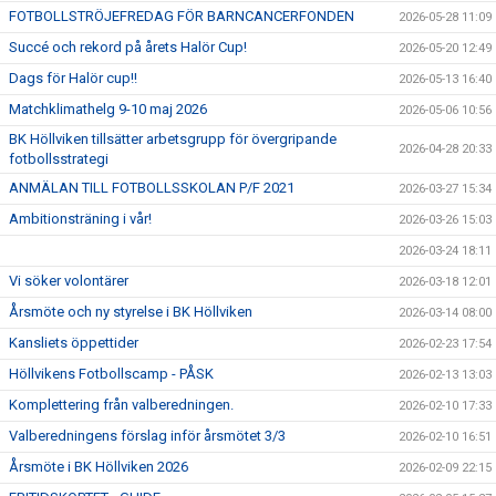
FOTBOLLSTRÖJEFREDAG FÖR BARNCANCERFONDEN
2026-05-28 11:09
Succé och rekord på årets Halör Cup!
2026-05-20 12:49
Dags för Halör cup!!
2026-05-13 16:40
Matchklimathelg 9-10 maj 2026
2026-05-06 10:56
BK Höllviken tillsätter arbetsgrupp för övergripande
2026-04-28 20:33
fotbollsstrategi
ANMÄLAN TILL FOTBOLLSSKOLAN P/F 2021
2026-03-27 15:34
Ambitionsträning i vår!
2026-03-26 15:03
2026-03-24 18:11
Vi söker volontärer
2026-03-18 12:01
Årsmöte och ny styrelse i BK Höllviken
2026-03-14 08:00
Kansliets öppettider
2026-02-23 17:54
Höllvikens Fotbollscamp - PÅSK
2026-02-13 13:03
Komplettering från valberedningen.
2026-02-10 17:33
Valberedningens förslag inför årsmötet 3/3
2026-02-10 16:51
Årsmöte i BK Höllviken 2026
2026-02-09 22:15