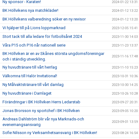
Ny sponsor - Karaten!
2024-01-22 13:31
BK Höllvikens nya matchkläder!
2024-01-12 13:22
BK Höllvikens valberedning söker en ny revisor
2024-01-12 13:20
Vi hjälper till på Lions loppmarknad
2023-12-05 15:41
Stort tack till alla ledare för fotbollsåret 2024
2023-11-30 14:03
Våra P15 och P16 når nationell serie
2023-11-23 13:37
BK Höllviken är en av Skånes största ungdomsföreningar
2023-11-16 17:48
och i ständig utveckling.
Ny huvudtränare till vårt herrlag
2023-11-10 15:23
Välkomna till Halör Invitational!
2023-10-31 10:36
Ny Målvaktstränare till vårt damlag
2023-10-30 14:25
Ny huvudtränare i Damlaget
2023-10-26 10:28
Förändringar i BK Höllviken Herrs Ledarstab
2023-09-27 20:31
Jonas Brorsson ny sportchef i BK Höllviken
2023-09-05 10:20
Andreas Dahlström blir vår nya Marknads-och
2023-09-01 13:59
evenemangsansvarig
Sofie Nilsson ny Verksamhetsansvarig i BK Höllviken!
2023-08-24 16:54