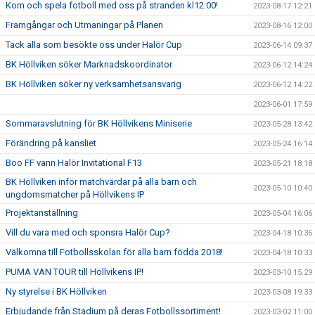
Kom och spela fotboll med oss på stranden kl12:00!
2023-08-17 12:21
Framgångar och Utmaningar på Planen
2023-08-16 12:00
Tack alla som besökte oss under Halör Cup
2023-06-14 09:37
BK Höllviken söker Marknadskoordinator
2023-06-12 14:24
BK Höllviken söker ny verksamhetsansvarig
2023-06-12 14:22
2023-06-01 17:59
Sommaravslutning för BK Höllvikens Miniserie
2023-05-28 13:42
Förändring på kansliet
2023-05-24 16:14
Boo FF vann Halör Invitational F13
2023-05-21 18:18
BK Höllviken inför matchvärdar på alla barn och
2023-05-10 10:40
ungdomsmatcher på Höllvikens IP
Projektanställning
2023-05-04 16:06
Vill du vara med och sponsra Halör Cup?
2023-04-18 10:36
Välkomna till Fotbollsskolan för alla barn födda 2018!
2023-04-18 10:33
PUMA VAN TOUR till Höllvikens IP!
2023-03-10 15:29
Ny styrelse i BK Höllviken
2023-03-08 19:33
Erbjudande från Stadium på deras Fotbollssortiment!
2023-03-02 11:00