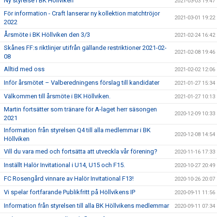
Ny styrelse i BK Höllviken
2021-03-03 19:47
För information - Craft lanserar ny kollektion matchtröjor
2021-03-01 19:22
2022
Årsmöte i BK Höllviken den 3/3
2021-02-24 16:42
Skånes FF:s riktlinjer utifrån gällande restriktioner 2021-02-
2021-02-08 19:46
08
Alltid med oss
2021-02-02 12:06
Inför årsmötet – Valberedningens förslag till kandidater
2021-01-27 15:34
Välkommen till årsmöte i BK Höllviken.
2021-01-27 10:13
Martin fortsätter som tränare för A-laget herr säsongen
2020-12-09 10:33
2021
Information från styrelsen Q4 till alla medlemmar i BK
2020-12-08 14:54
Höllviken
Vill du vara med och fortsätta att utveckla vår förening?
2020-11-16 17:33
Inställt Halör Invitational i U14, U15 och F15.
2020-10-27 20:49
FC Rosengård vinnare av Halör Invitational F13!
2020-10-26 20:07
Vi spelar fortfarande Publikfritt på Höllvikens IP
2020-09-11 11:56
Information från styrelsen till alla BK Höllvikens medlemmar
2020-09-11 07:34