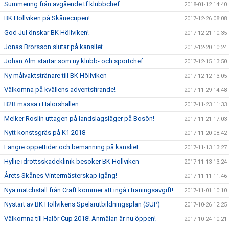
Summering från avgående tf klubbchef
2018-01-12 14:40
BK Höllviken på Skånecupen!
2017-12-26 08:08
God Jul önskar BK Höllviken!
2017-12-21 10:35
Jonas Brorsson slutar på kansliet
2017-12-20 10:24
Johan Alm startar som ny klubb- och sportchef
2017-12-15 13:50
Ny målvaktstränare till BK Höllviken
2017-12-12 13:05
Välkomna på kvällens adventsfirande!
2017-11-29 14:48
B2B mässa i Halörshallen
2017-11-23 11:33
Melker Roslin uttagen på landslagsläger på Bosön!
2017-11-21 17:03
Nytt konstsgräs på K1 2018
2017-11-20 08:42
Längre öppettider och bemanning på kansliet
2017-11-13 13:27
Hyllie idrottsskadeklinik besöker BK Höllviken
2017-11-13 13:24
Årets Skånes Vintermästerskap igång!
2017-11-11 11:46
Nya matchställ från Craft kommer att ingå i träningsavgift!
2017-11-01 10:10
Nystart av BK Höllvikens Spelarutbildningsplan (SUP)
2017-10-26 12:25
Välkomna till Halör Cup 2018! Anmälan är nu öppen!
2017-10-24 10:21