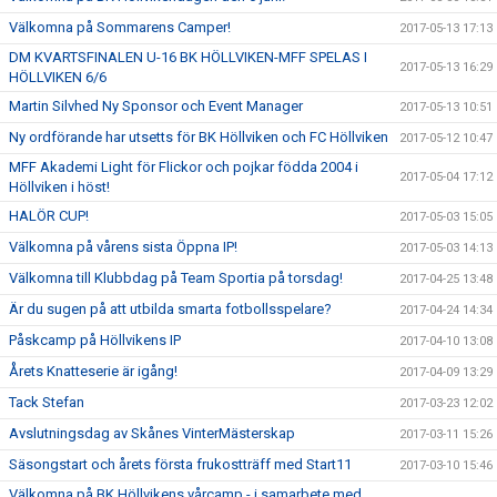
Välkomna på Sommarens Camper!
2017-05-13 17:13
DM KVARTSFINALEN U-16 BK HÖLLVIKEN-MFF SPELAS I
2017-05-13 16:29
HÖLLVIKEN 6/6
Martin Silvhed Ny Sponsor och Event Manager
2017-05-13 10:51
Ny ordförande har utsetts för BK Höllviken och FC Höllviken
2017-05-12 10:47
MFF Akademi Light för Flickor och pojkar födda 2004 i
2017-05-04 17:12
Höllviken i höst!
HALÖR CUP!
2017-05-03 15:05
Välkomna på vårens sista Öppna IP!
2017-05-03 14:13
Välkomna till Klubbdag på Team Sportia på torsdag!
2017-04-25 13:48
Är du sugen på att utbilda smarta fotbollsspelare?
2017-04-24 14:34
Påskcamp på Höllvikens IP
2017-04-10 13:08
Årets Knatteserie är igång!
2017-04-09 13:29
Tack Stefan
2017-03-23 12:02
Avslutningsdag av Skånes VinterMästerskap
2017-03-11 15:26
Säsongstart och årets första frukostträff med Start11
2017-03-10 15:46
Välkomna på BK Höllvikens vårcamp - i samarbete med