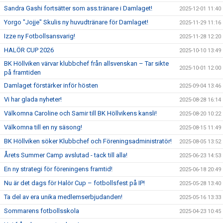
Sandra Gashi fortsätter som ass.tränare i Damlaget!
2025-12-01 11:40
Yorgo "Jojje" Skulis ny huvudtränare för Damlaget!
2025-11-29 11:16
Izze ny Fotbollsansvarig!
2025-11-28 12:20
HALÖR CUP 2026
2025-10-10 13:49
BK Höllviken värvar klubbchef från allsvenskan – Tar sikte
2025-10-01 12:00
på framtiden
Damlaget förstärker inför hösten
2025-09-04 13:46
Vi har glada nyheter!
2025-08-28 16:14
Välkomna Caroline och Samir till BK Höllvikens kansli!
2025-08-20 10:22
Välkomna till en ny säsong!
2025-08-15 11:49
BK Höllviken söker Klubbchef och Föreningsadministratör!
2025-08-05 13:52
Årets Summer Camp avslutad - tack till alla!
2025-06-23 14:53
En ny strategi för föreningens framtid!
2025-06-18 20:49
Nu är det dags för Halör Cup – fotbollsfest på IP!
2025-05-28 13:40
Ta del av era unika medlemserbjudanden!
2025-05-16 13:33
Sommarens fotbollsskola
2025-04-23 10:45