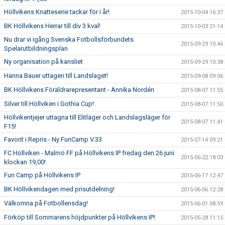
Höllvikens Knatteserie tackar för i år!
2015-10-04 16:37
BK Höllvikens Herrar till div 3 kval!
2015-10-03 21:14
Nu drar vi igång Svenska Fotbollsförbundets
2015-09-29 10:46
Spelarutbildningsplan
Ny organisation på kansliet
2015-09-29 10:38
Hanna Bauer uttagen till Landslaget!
2015-09-08 09:06
BK Höllvikens Föräldrarepresentant - Annika Nordén
2015-08-07 11:55
Silver till Höllviken i Gothia Cup!
2015-08-07 11:50
Höllvikentjejer uttagna till Elitläger och Landslagsläger för
2015-08-07 11:41
F15!
Favorit i Repris - Ny FunCamp V.33
2015-07-14 09:21
FC Höllviken - Malmö FF på Höllvikens IP fredag den 26 juni
2015-06-22 18:03
klockan 19,00!
Fun Camp på Höllvikens IP
2015-06-17 12:47
BK Höllvikendagen med prisutdelning!
2015-06-06 12:28
Välkomna på Fotbollensdag!
2015-06-01 08:59
Förköp till Sommarens höjdpunkter på Höllvikens IP!
2015-05-28 11:15