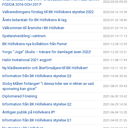
2022-03-03 09:03
FÖDDA 2016 OCH 2017!
Valberedningens förslag till BK Höllvikens styrelse 2022
2022-02-16 10:39
Årets ledarstab för BK Höllvikens A-lag
2022-01-25 18:40
Välkommen till årsmöte i BK Höllviken
2022-01-23 19:16
Spelarutveckling i centrum
2022-01-19 17:13
BK Höllvikens nya kollektion från Puma!
2021-12-28 12:59
Yorgo “Jojje” Skulis – tränare för damlaget även 2022!
2021-12-20 10:21
Halör Invitational 2021 avgjort!
2021-11-08 17:49
Ny klädleverantör och återförsäljare till BK Höllviken!
2021-10-11 10:31
Information från BK Höllvikens styrelse Q3
2021-10-04 20:56
Stoby Måleri förlänger! "I dessa tider ser vi vikten av vad
2021-08-31 09:43
sponsring kan göra!"
Diplomerad Förening
2021-06-30 10:42
Information från BK Höllvikens styrelse Q2
2021-06-29 14:50
Äntligen publik på Höllvikens IP!
2021-06-04 15:20
Information från BK Höllvikens styrelse Q1
2021-04-05 21:05