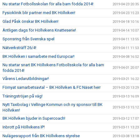
Nu startar Fotbollsskolan för alla barn födda 2014!
2019-04-23 20:35
Fysioklinik blir partner med BK Höllviken!
2019-04-23 15:23
Glad Påsk önskar BK Höllviken!
2019-04-18 10:16
Äntligen dags för Höllvikens Knatteserie!
2019-04-14 10:07
Sponsring från Svenska spel
2019-04-11 13:55
Nätverksträff 26/4!
2019-04-11 11:53
BK Höllviken i samarbete med Europcar!
2019-04-08 16:52
Nu startar snart BK Höllvikens Fotbollsskola för alla barn
2019-04-01 20:07
födda 2014!
Vårens Ledarutbildningar!
2019-03-21 16:22
Förnyat samarbetsavtal – BK Höllviken & FC Näset herr
2019-03-20 13:29
Träningströjan på väg!
2019-03-13 16:09
Nytt Taxibolag i Vellinge Kommun och ny sponsor till BK
2019-03-13 15:12
Höllviken!
BK Höllviken bjuder in Supercoach!
2019-03-12 17:07
Inbrott på Höllvikens IP!
2019-03-11 13:23
Nulägesrapport från BK Höllvikens styrelse
2019-03-08 13:18