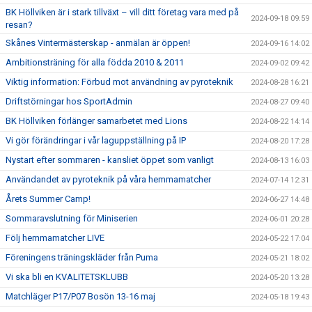
BK Höllviken är i stark tillväxt – vill ditt företag vara med på
2024-09-18 09:59
resan?
Skånes Vintermästerskap - anmälan är öppen!
2024-09-16 14:02
Ambitionsträning för alla födda 2010 & 2011
2024-09-02 09:42
Viktig information: Förbud mot användning av pyroteknik
2024-08-28 16:21
Driftstörningar hos SportAdmin
2024-08-27 09:40
BK Höllviken förlänger samarbetet med Lions
2024-08-22 14:14
Vi gör förändringar i vår laguppställning på IP
2024-08-20 17:28
Nystart efter sommaren - kansliet öppet som vanligt
2024-08-13 16:03
Användandet av pyroteknik på våra hemmamatcher
2024-07-14 12:31
Årets Summer Camp!
2024-06-27 14:48
Sommaravslutning för Miniserien
2024-06-01 20:28
Följ hemmamatcher LIVE
2024-05-22 17:04
Föreningens träningskläder från Puma
2024-05-21 18:02
Vi ska bli en KVALITETSKLUBB
2024-05-20 13:28
Matchläger P17/P07 Bosön 13-16 maj
2024-05-18 19:43