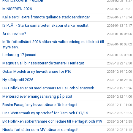
FRITIDSKORTET - GUIDE
2026-02-05 15:27
MINISERIEN 2026
2026-02-03 15:31
Kallelse till extra årsmöte gällande stadgeändringar
2026-01-27 18:14
IS PLÅT - Starka samarbeten skapar starka resultat.
2026-01-13 17:17
Är du revisor?
2026-01-10 08:06
Inför fotbollsåret 2026 söker vår valberedning nu tillskott till
2026-01-10 08:02
styrelsen.
Ledardag 17 januari
2026-01-05 09:50
Magnus Säll blir assisterande tränare i Herrlaget
2025-12-22 12:30
Oskar Mosleh är ny huvudtränare för P16
2025-12-19 12:00
Ny klädprofil 2026
2025-12-18 23:15
BK Höllviken är nu medlemmar i MFFs Fotbollsnätverk
2025-12-15 13:26
Meriterad evenemangsansvarig på plats!
2025-12-12 14:00
Rasim Pasagic ny huvudtränare för herrlaget
2025-12-11 11:00
Lina Wettermark ny sportchef för Dam och F17/16
2025-12-05 10:55
BK Höllviken söker tränare och ledare till Herrlaget och P19
2025-12-04 13:55
Nicola fortsätter som MV-tränare i damlaget!
2025-12-02 11:12