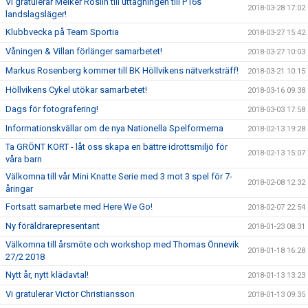
Vi gratulerar Melker Roslin till uttagningen till P16s
2018-03-28 17:02
landslagsläger!
Klubbvecka på Team Sportia
2018-03-27 15:42
Våningen & Villan förlänger samarbetet!
2018-03-27 10:03
Markus Rosenberg kommer till BK Höllvikens nätverksträff!
2018-03-21 10:15
Höllvikens Cykel utökar samarbetet!
2018-03-16 09:38
Dags för fotografering!
2018-03-03 17:58
Informationskvällar om de nya Nationella Spelformerna
2018-02-13 19:28
Ta GRÖNT KORT - låt oss skapa en bättre idrottsmiljö för
2018-02-13 15:07
våra barn
Välkomna till vår Mini Knatte Serie med 3 mot 3 spel för 7-
2018-02-08 12:32
åringar
Fortsatt samarbete med Here We Go!
2018-02-07 22:54
Ny föräldrarepresentant
2018-01-23 08:31
Välkomna till årsmöte och workshop med Thomas Önnevik
2018-01-18 16:28
27/2 2018
Nytt år, nytt klädavtal!
2018-01-13 13:23
Vi gratulerar Victor Christiansson
2018-01-13 09:35