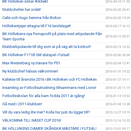
BK Höllviken söker Arkitekt
2016-03-10 11:33
Klubbchefen har ordet!
2016-02-20 20:41
Calle och Hugo hemma från Bolton
2016-02-20 19:29
Höllvikentjejer uttagna till F16 landslaget!
2016-02-17 16:13
BK Höllvikens nya Pumaprofil på plats med erbjudande från
2016-02-15 20:51
Team Sportia
Klubberbjudande till dig som är på väg att ta körkort!
2016-02-15 14:32
BK Höllviken F17 till SM slutspel i Futsal!
2016-02-06 20:04
Max Westerberg ny tränare för P01
2016-02-04 12:41
Ny klubbchef hälsas välkommen!
2016-01-31 19:22
Kallelse till årsmöte 2016 i BK Höllviken och FC Höllviken
2016-01-27 14:11
Insamling av Fotbollsutrustning tillsammans med Lions!
2016-01-25 11:19
Fotbollsskolan för alla barn födda 2011 är igång!
2016-01-13 13:53
Gå med i 2011-klubben!
2016-01-04 15:28
Vill du vara ledig lite mer? Kolla hur just du ligger till?
2015-12-27 19:19
VÄLKOMNA TILL NÄSET CUP 2016!
2015-12-16 10:23
BK HÖLLVIKENS DAMER SKÅNSKA MÄSTARE I FUTSAL!
2015-12-01 09:17