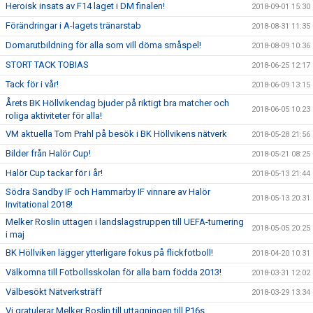
Heroisk insats av F14 laget i DM finalen!
2018-09-01 15:30
Förändringar i A-lagets tränarstab
2018-08-31 11:35
Domarutbildning för alla som vill döma småspel!
2018-08-09 10:36
STORT TACK TOBIAS
2018-06-25 12:17
Tack för i vår!
2018-06-09 13:15
Årets BK Höllvikendag bjuder på riktigt bra matcher och
2018-06-05 10:23
roliga aktiviteter för alla!
VM aktuella Tom Prahl på besök i BK Höllvikens nätverk
2018-05-28 21:56
Bilder från Halör Cup!
2018-05-21 08:25
Halör Cup tackar för i år!
2018-05-13 21:44
Södra Sandby IF och Hammarby IF vinnare av Halör
2018-05-13 20:31
Invitational 2018!
Melker Roslin uttagen i landslagstruppen till UEFA-turnering
2018-05-05 20:25
i maj
BK Höllviken lägger ytterligare fokus på flickfotboll!
2018-04-20 10:31
Välkomna till Fotbollsskolan för alla barn födda 2013!
2018-03-31 12:02
Välbesökt Nätverksträff
2018-03-29 13:34
Vi gratulerar Melker Roslin till uttagningen till P16s