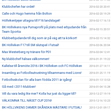
Klubbchefen har ordet!
2016-02-20 20:41
Calle och Hugo hemma från Bolton
2016-02-20 19:29
Höllvikentjejer uttagna till F16 landslaget!
2016-02-17 16:13
BK Höllvikens nya Pumaprofil på plats med erbjudande från
2016-02-15 20:51
Team Sportia
Klubberbjudande till dig som är på väg att ta körkort!
2016-02-15 14:32
BK Höllviken F17 till SM slutspel i Futsal!
2016-02-06 20:04
Max Westerberg ny tränare för P01
2016-02-04 12:41
Ny klubbchef hälsas välkommen!
2016-01-31 19:22
Kallelse till årsmöte 2016 i BK Höllviken och FC Höllviken
2016-01-27 14:11
Insamling av Fotbollsutrustning tillsammans med Lions!
2016-01-25 11:19
Fotbollsskolan för alla barn födda 2011 är igång!
2016-01-13 13:53
Gå med i 2011-klubben!
2016-01-04 15:28
Vill du vara ledig lite mer? Kolla hur just du ligger till?
2015-12-27 19:19
VÄLKOMNA TILL NÄSET CUP 2016!
2015-12-16 10:23
BK HÖLLVIKENS DAMER SKÅNSKA MÄSTARE I FUTSAL!
2015-12-01 09:17