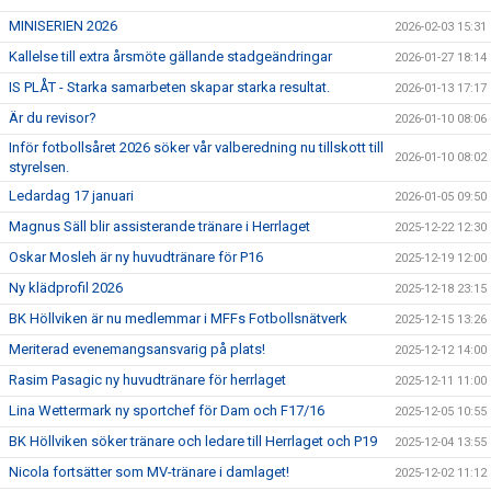
MINISERIEN 2026
2026-02-03 15:31
Kallelse till extra årsmöte gällande stadgeändringar
2026-01-27 18:14
IS PLÅT - Starka samarbeten skapar starka resultat.
2026-01-13 17:17
Är du revisor?
2026-01-10 08:06
Inför fotbollsåret 2026 söker vår valberedning nu tillskott till
2026-01-10 08:02
styrelsen.
Ledardag 17 januari
2026-01-05 09:50
Magnus Säll blir assisterande tränare i Herrlaget
2025-12-22 12:30
Oskar Mosleh är ny huvudtränare för P16
2025-12-19 12:00
Ny klädprofil 2026
2025-12-18 23:15
BK Höllviken är nu medlemmar i MFFs Fotbollsnätverk
2025-12-15 13:26
Meriterad evenemangsansvarig på plats!
2025-12-12 14:00
Rasim Pasagic ny huvudtränare för herrlaget
2025-12-11 11:00
Lina Wettermark ny sportchef för Dam och F17/16
2025-12-05 10:55
BK Höllviken söker tränare och ledare till Herrlaget och P19
2025-12-04 13:55
Nicola fortsätter som MV-tränare i damlaget!
2025-12-02 11:12