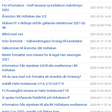
För information - Craft lanserar ny kollektion matchtröjor
2021-03-01 19:22
2022
Årsmöte i BK Höllviken den 3/3
2021-02-24 16:42
Skånes FF:s riktlinjer utifrån gällande restriktioner 2021-02-
2021-02-08 19:46
08
Alltid med oss
2021-02-02 12:06
Inför årsmötet – Valberedningens förslag till kandidater
2021-01-27 15:34
Välkommen till årsmöte i BK Höllviken.
2021-01-27 10:13
Martin fortsätter som tränare för A-laget herr säsongen
2020-12-09 10:33
2021
Information från styrelsen Q4 till alla medlemmar i BK
2020-12-08 14:54
Höllviken
Vill du vara med och fortsätta att utveckla vår förening?
2020-11-16 17:33
Inställt Halör Invitational i U14, U15 och F15.
2020-10-27 20:49
FC Rosengård vinnare av Halör Invitational F13!
2020-10-26 20:07
Vi spelar fortfarande Publikfritt på Höllvikens IP
2020-09-11 11:56
Information från styrelsen till alla BK Höllvikens medlemmar
2020-09-11 07:34
Halör Cup 2020 - Inställt och flyttas fram.
2020-08-16 19:47