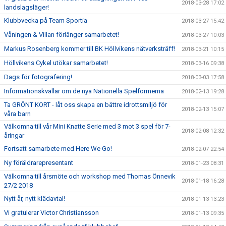
2018-03-28 17:02
landslagsläger!
Klubbvecka på Team Sportia
2018-03-27 15:42
Våningen & Villan förlänger samarbetet!
2018-03-27 10:03
Markus Rosenberg kommer till BK Höllvikens nätverksträff!
2018-03-21 10:15
Höllvikens Cykel utökar samarbetet!
2018-03-16 09:38
Dags för fotografering!
2018-03-03 17:58
Informationskvällar om de nya Nationella Spelformerna
2018-02-13 19:28
Ta GRÖNT KORT - låt oss skapa en bättre idrottsmiljö för
2018-02-13 15:07
våra barn
Välkomna till vår Mini Knatte Serie med 3 mot 3 spel för 7-
2018-02-08 12:32
åringar
Fortsatt samarbete med Here We Go!
2018-02-07 22:54
Ny föräldrarepresentant
2018-01-23 08:31
Välkomna till årsmöte och workshop med Thomas Önnevik
2018-01-18 16:28
27/2 2018
Nytt år, nytt klädavtal!
2018-01-13 13:23
Vi gratulerar Victor Christiansson
2018-01-13 09:35