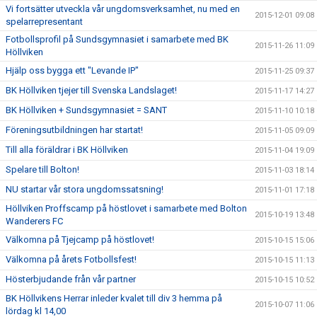
Vi fortsätter utveckla vår ungdomsverksamhet, nu med en
2015-12-01 09:08
spelarrepresentant
Fotbollsprofil på Sundsgymnasiet i samarbete med BK
2015-11-26 11:09
Höllviken
Hjälp oss bygga ett "Levande IP"
2015-11-25 09:37
BK Höllviken tjejer till Svenska Landslaget!
2015-11-17 14:27
BK Höllviken + Sundsgymnasiet = SANT
2015-11-10 10:18
Föreningsutbildningen har startat!
2015-11-05 09:09
Till alla föräldrar i BK Höllviken
2015-11-04 19:09
Spelare till Bolton!
2015-11-03 18:14
NU startar vår stora ungdomssatsning!
2015-11-01 17:18
Höllviken Proffscamp på höstlovet i samarbete med Bolton
2015-10-19 13:48
Wanderers FC
Välkomna på Tjejcamp på höstlovet!
2015-10-15 15:06
Välkomna på årets Fotbollsfest!
2015-10-15 11:13
Hösterbjudande från vår partner
2015-10-15 10:52
BK Höllvikens Herrar inleder kvalet till div 3 hemma på
2015-10-07 11:06
lördag kl 14,00