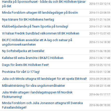
Handla på Sponsorhuset - både du och BK Höllviken tjänar
2016-11-23 12:14
på det
Minda Forsblom uttagen till landslagsläger på Bosön
2016-11-23 08:59
Nya tränare för BK Höllvikens herrlag
2016-11-21 16:04
Klubberbjudande på Team Sportia på torsdag!
2016-11-21 14:58
Vi hälsar Fredrik Sundblad välkommen till BK Höllviken
2016-11-15 07:43
BK/FC Höllviken avvecklar ett A-lag och satsar på
2016-11-14 18:30
ungdomsverksamheten
Ny Softshelljacka att beställa!
2016-11-06 18:00
Kallelse till extra årsmöte i BK&FC Höllviken
2016-11-06 17:48
Dags för årets BK Höllviken Fest!
2016-10-25 13:10
Provträna för vårt U-17 lag!
2016-10-01 12:38
Julia och Minda uttagna till landslaget för att spela EM-kval!
2016-09-29 08:05
Målvaktsträning för våra ungdomsmålvakter
2016-08-23 15:48
Julia Welin uttagen i landslagstruppen till Nordisk
2016-06-15 17:17
Flickturnering!
Minda Forsblom och Julia Jonasson uttagna till Svenska
2016-06-08 18:00
Futsallandslaget!