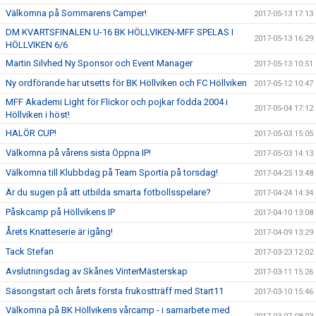
Välkomna på Sommarens Camper!
2017-05-13 17:13
DM KVARTSFINALEN U-16 BK HÖLLVIKEN-MFF SPELAS I
2017-05-13 16:29
HÖLLVIKEN 6/6
Martin Silvhed Ny Sponsor och Event Manager
2017-05-13 10:51
Ny ordförande har utsetts för BK Höllviken och FC Höllviken
2017-05-12 10:47
MFF Akademi Light för Flickor och pojkar födda 2004 i
2017-05-04 17:12
Höllviken i höst!
HALÖR CUP!
2017-05-03 15:05
Välkomna på vårens sista Öppna IP!
2017-05-03 14:13
Välkomna till Klubbdag på Team Sportia på torsdag!
2017-04-25 13:48
Är du sugen på att utbilda smarta fotbollsspelare?
2017-04-24 14:34
Påskcamp på Höllvikens IP
2017-04-10 13:08
Årets Knatteserie är igång!
2017-04-09 13:29
Tack Stefan
2017-03-23 12:02
Avslutningsdag av Skånes VinterMästerskap
2017-03-11 15:26
Säsongstart och årets första frukostträff med Start11
2017-03-10 15:46
Välkomna på BK Höllvikens vårcamp - i samarbete med