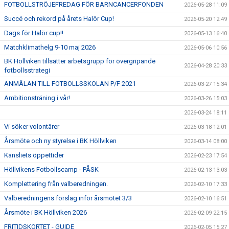
FOTBOLLSTRÖJEFREDAG FÖR BARNCANCERFONDEN
2026-05-28 11:09
Succé och rekord på årets Halör Cup!
2026-05-20 12:49
Dags för Halör cup!!
2026-05-13 16:40
Matchklimathelg 9-10 maj 2026
2026-05-06 10:56
BK Höllviken tillsätter arbetsgrupp för övergripande
2026-04-28 20:33
fotbollsstrategi
ANMÄLAN TILL FOTBOLLSSKOLAN P/F 2021
2026-03-27 15:34
Ambitionsträning i vår!
2026-03-26 15:03
2026-03-24 18:11
Vi söker volontärer
2026-03-18 12:01
Årsmöte och ny styrelse i BK Höllviken
2026-03-14 08:00
Kansliets öppettider
2026-02-23 17:54
Höllvikens Fotbollscamp - PÅSK
2026-02-13 13:03
Komplettering från valberedningen.
2026-02-10 17:33
Valberedningens förslag inför årsmötet 3/3
2026-02-10 16:51
Årsmöte i BK Höllviken 2026
2026-02-09 22:15
FRITIDSKORTET - GUIDE
2026-02-05 15:27