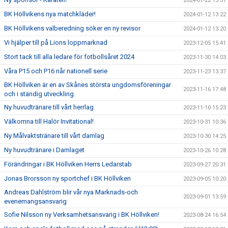
2024-01-22 13:31
BK Höllvikens nya matchkläder!
2024-01-12 13:22
BK Höllvikens valberedning söker en ny revisor
2024-01-12 13:20
Vi hjälper till på Lions loppmarknad
2023-12-05 15:41
Stort tack till alla ledare för fotbollsåret 2024
2023-11-30 14:03
Våra P15 och P16 når nationell serie
2023-11-23 13:37
BK Höllviken är en av Skånes största ungdomsföreningar
2023-11-16 17:48
och i ständig utveckling.
Ny huvudtränare till vårt herrlag
2023-11-10 15:23
Välkomna till Halör Invitational!
2023-10-31 10:36
Ny Målvaktstränare till vårt damlag
2023-10-30 14:25
Ny huvudtränare i Damlaget
2023-10-26 10:28
Förändringar i BK Höllviken Herrs Ledarstab
2023-09-27 20:31
Jonas Brorsson ny sportchef i BK Höllviken
2023-09-05 10:20
Andreas Dahlström blir vår nya Marknads-och
2023-09-01 13:59
evenemangsansvarig
Sofie Nilsson ny Verksamhetsansvarig i BK Höllviken!
2023-08-24 16:54