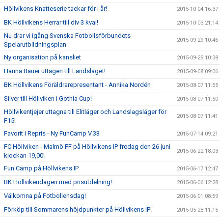
Höllvikens Knatteserie tackar för i år!
2015-10-04 16:37
BK Höllvikens Herrar till div 3 kval!
2015-10-03 21:14
Nu drar vi igång Svenska Fotbollsförbundets
2015-09-29 10:46
Spelarutbildningsplan
Ny organisation på kansliet
2015-09-29 10:38
Hanna Bauer uttagen till Landslaget!
2015-09-08 09:06
BK Höllvikens Föräldrarepresentant - Annika Nordén
2015-08-07 11:55
Silver till Höllviken i Gothia Cup!
2015-08-07 11:50
Höllvikentjejer uttagna till Elitläger och Landslagsläger för
2015-08-07 11:41
F15!
Favorit i Repris - Ny FunCamp V.33
2015-07-14 09:21
FC Höllviken - Malmö FF på Höllvikens IP fredag den 26 juni
2015-06-22 18:03
klockan 19,00!
Fun Camp på Höllvikens IP
2015-06-17 12:47
BK Höllvikendagen med prisutdelning!
2015-06-06 12:28
Välkomna på Fotbollensdag!
2015-06-01 08:59
Förköp till Sommarens höjdpunkter på Höllvikens IP!
2015-05-28 11:15