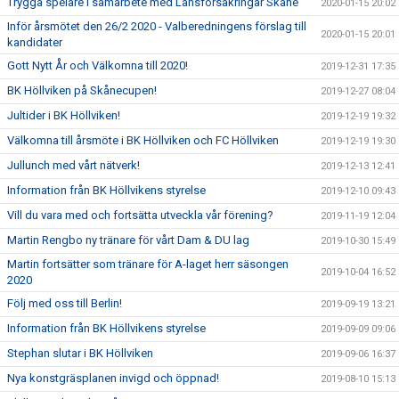
Trygga spelare i samarbete med Länsförsäkringar Skåne
2020-01-15 20:02
Inför årsmötet den 26/2 2020 - Valberedningens förslag till
2020-01-15 20:01
kandidater
Gott Nytt År och Välkomna till 2020!
2019-12-31 17:35
BK Höllviken på Skånecupen!
2019-12-27 08:04
Jultider i BK Höllviken!
2019-12-19 19:32
Välkomna till årsmöte i BK Höllviken och FC Höllviken
2019-12-19 19:30
Jullunch med vårt nätverk!
2019-12-13 12:41
Information från BK Höllvikens styrelse
2019-12-10 09:43
Vill du vara med och fortsätta utveckla vår förening?
2019-11-19 12:04
Martin Rengbo ny tränare för vårt Dam & DU lag
2019-10-30 15:49
Martin fortsätter som tränare för A-laget herr säsongen
2019-10-04 16:52
2020
Följ med oss till Berlin!
2019-09-19 13:21
Information från BK Höllvikens styrelse
2019-09-09 09:06
Stephan slutar i BK Höllviken
2019-09-06 16:37
Nya konstgräsplanen invigd och öppnad!
2019-08-10 15:13