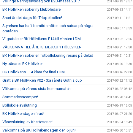
Vellinge Näringslivsdag och B2B-mässa 2017
2017-09-13 19:37
BK Höllviken söker ny klubbledare
2017-09-13 14:11
Snart är det dags för Trippelbollen!
2017-09-11 11:21
Styrelsen har haft framtidsmöten och satsar på några
2017-09-07 18:33
områden
Vi gratulerar BK Höllvikens F14 till vinsten i DM
2017-09-02 12:26
VÄLKOMNA TILL ÅRETS TJEJCUP I HÖLLVIKEN
2017-08-21 17:30
BK Höllviken söker en fotbollskunnig resurs på deltid
2017-08-21 10:31
Ny tränare i BK Höllviken
2017-08-20 19:30
BK Höllvikens F14 klara för final i DM
2017-08-16 22:00
Grattis BK Höllviken P02 - 3:a i årets Gothia cup
2017-07-22 17:12
Välkomna på vårens sista hemmamatch
2017-06-22 08:42
Sommarlovscamper!
2017-06-20 14:41
Bollskole avslutning
2017-06-19 16:05
BK Höllvikendagen firad!
2017-06-07 21:20
Våravslutning av Knatteserien!
2017-06-04 18:49
Välkomna på BK Höllvikendagen den 6 juni!
2017-05-30 13:51