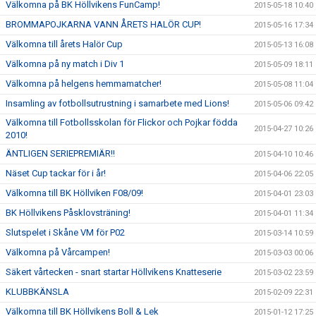
Välkomna på BK Höllvikens FunCamp!
2015-05-18 10:40
BROMMAPOJKARNA VANN ÅRETS HALÖR CUP!
2015-05-16 17:34
Välkomna till årets Halör Cup
2015-05-13 16:08
Välkomna på ny match i Div 1
2015-05-09 18:11
Välkomna på helgens hemmamatcher!
2015-05-08 11:04
Insamling av fotbollsutrustning i samarbete med Lions!
2015-05-06 09:42
Välkomna till Fotbollsskolan för Flickor och Pojkar födda
2015-04-27 10:26
2010!
ÄNTLIGEN SERIEPREMIÄR!!
2015-04-10 10:46
Näset Cup tackar för i år!
2015-04-06 22:05
Välkomna till BK Höllviken F08/09!
2015-04-01 23:03
BK Höllvikens Påsklovsträning!
2015-04-01 11:34
Slutspelet i Skåne VM för P02
2015-03-14 10:59
Välkomna på Vårcampen!
2015-03-03 00:06
Säkert vårtecken - snart startar Höllvikens Knatteserie
2015-03-02 23:59
KLUBBKÄNSLA
2015-02-09 22:31
Välkomna till BK Höllvikens Boll & Lek
2015-01-12 17:25