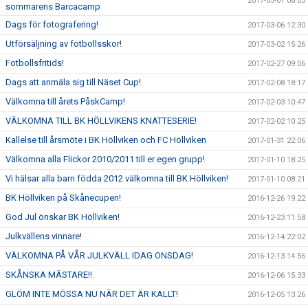
2017-03-07 08:03
sommarens Barcacamp
Dags för fotografering!
2017-03-06 12:30
Utförsäljning av fotbollsskor!
2017-03-02 15:26
Fotbollsfritids!
2017-02-27 09:06
Dags att anmäla sig till Näset Cup!
2017-02-08 18:17
Välkomna till årets PåskCamp!
2017-02-03 10:47
VÄLKOMNA TILL BK HÖLLVIKENS KNATTESERIE!
2017-02-02 10:25
Kallelse till årsmöte i BK Höllviken och FC Höllviken
2017-01-31 22:06
Välkomna alla Flickor 2010/2011 till er egen grupp!
2017-01-10 18:25
Vi hälsar alla barn födda 2012 välkomna till BK Höllviken!
2017-01-10 08:21
BK Höllviken på Skånecupen!
2016-12-26 19:22
God Jul önskar BK Höllviken!
2016-12-23 11:58
Julkvällens vinnare!
2016-12-14 22:02
VÄLKOMNA PÅ VÅR JULKVÄLL IDAG ONSDAG!
2016-12-13 14:56
SKÅNSKA MÄSTARE!!
2016-12-06 15:33
GLÖM INTE MÖSSA NU NÄR DET ÄR KALLT!
2016-12-05 13:26