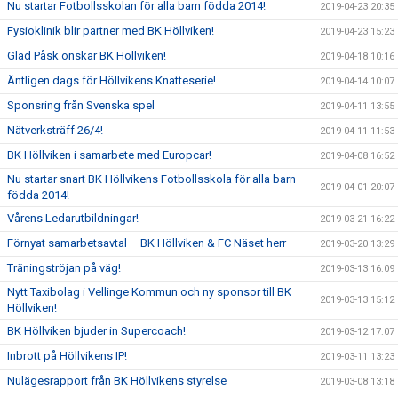
Nu startar Fotbollsskolan för alla barn födda 2014!
2019-04-23 20:35
Fysioklinik blir partner med BK Höllviken!
2019-04-23 15:23
Glad Påsk önskar BK Höllviken!
2019-04-18 10:16
Äntligen dags för Höllvikens Knatteserie!
2019-04-14 10:07
Sponsring från Svenska spel
2019-04-11 13:55
Nätverksträff 26/4!
2019-04-11 11:53
BK Höllviken i samarbete med Europcar!
2019-04-08 16:52
Nu startar snart BK Höllvikens Fotbollsskola för alla barn
2019-04-01 20:07
födda 2014!
Vårens Ledarutbildningar!
2019-03-21 16:22
Förnyat samarbetsavtal – BK Höllviken & FC Näset herr
2019-03-20 13:29
Träningströjan på väg!
2019-03-13 16:09
Nytt Taxibolag i Vellinge Kommun och ny sponsor till BK
2019-03-13 15:12
Höllviken!
BK Höllviken bjuder in Supercoach!
2019-03-12 17:07
Inbrott på Höllvikens IP!
2019-03-11 13:23
Nulägesrapport från BK Höllvikens styrelse
2019-03-08 13:18