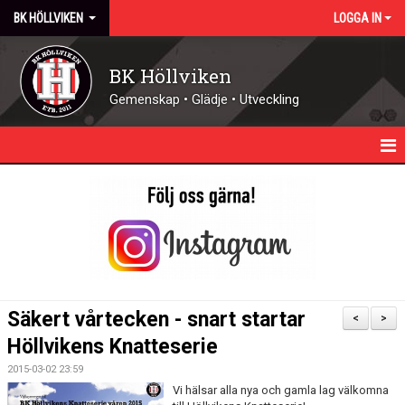
BK HÖLLVIKEN
LOGGA IN
BK Höllviken
Gemenskap • Glädje • Utveckling
HEM
KALENDER
NYHETER
KONTAKT - ÖPPETTIDER
Säkert vårtecken - snart startar
<
>
FÖRENINGEN
Höllvikens Knatteserie
2015-03-02 23:59
DOMARE
Vi hälsar alla nya och gamla lag välkomna