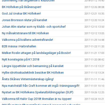
Summering från avgående tf klubbchef
2018-01-12 14:40
BK Höllviken på Skånecupen!
2017-12-26 08:08
God Jul önskar BK Höllviken!
2017-12-21 10:35
Jonas Brorsson slutar på kansliet
2017-12-20 10:24
Johan Alm startar som ny klubb- och sportchef
2017-12-15 13:50
Ny målvaktstränare till BK Höllviken
2017-12-12 13:05
Välkomna på kvällens adventsfirande!
2017-11-29 14:48
B2B mässa i Halörshallen
2017-11-23 11:33
Melker Roslin uttagen på landslagsläger på Bosön!
2017-11-21 17:03
Nytt konstsgräs på K1 2018
2017-11-20 08:42
Längre öppettider och bemanning på kansliet
2017-11-13 13:27
Hyllie idrottsskadeklinik besöker BK Höllviken
2017-11-13 13:24
Årets Skånes Vintermästerskap igång!
2017-11-11 11:46
Nya matchställ från Craft kommer att ingå i träningsavgift!
2017-11-01 10:10
Nystart av BK Höllvikens Spelarutbildningsplan (SUP)
2017-10-26 12:25
Välkomna till Halör Cup 2018! Anmälan är nu öppen!
2017-10-24 10:21