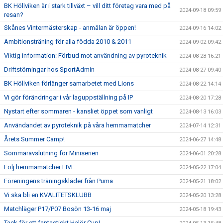
BK Höllviken är i stark tillväxt – vill ditt företag vara med på
2024-09-18 09:59
resan?
Skånes Vintermästerskap - anmälan är öppen!
2024-09-16 14:02
Ambitionsträning för alla födda 2010 & 2011
2024-09-02 09:42
Viktig information: Förbud mot användning av pyroteknik
2024-08-28 16:21
Driftstörningar hos SportAdmin
2024-08-27 09:40
BK Höllviken förlänger samarbetet med Lions
2024-08-22 14:14
Vi gör förändringar i vår laguppställning på IP
2024-08-20 17:28
Nystart efter sommaren - kansliet öppet som vanligt
2024-08-13 16:03
Användandet av pyroteknik på våra hemmamatcher
2024-07-14 12:31
Årets Summer Camp!
2024-06-27 14:48
Sommaravslutning för Miniserien
2024-06-01 20:28
Följ hemmamatcher LIVE
2024-05-22 17:04
Föreningens träningskläder från Puma
2024-05-21 18:02
Vi ska bli en KVALITETSKLUBB
2024-05-20 13:28
Matchläger P17/P07 Bosön 13-16 maj
2024-05-18 19:43
Tack för ett fantastiskt Halör Cup!