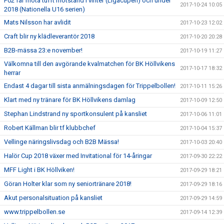
P02 får möta tufft motstånd i vinter (Ligacupen) och under
2017-10-24 10:05
2018 (Nationella U16 serien)
Mats Nilsson har avlidit
2017-10-23 12:02
Craft blir ny klädleverantör 2018
2017-10-20 20:28
B2B-mässa 23:e november!
2017-10-19 11:27
Välkomna till den avgörande kvalmatchen för BK Höllvikens
2017-10-17 18:32
herrar
Endast 4 dagar till sista anmälningsdagen för Trippelbollen!
2017-10-11 15:26
Klart med ny tränare för BK Höllvikens damlag
2017-10-09 12:50
Stephan Lindstrand ny sportkonsulent på kansliet
2017-10-06 11:01
Robert Källman blir tf klubbchef
2017-10-04 15:37
Vellinge näringslivsdag och B2B Mässa!
2017-10-03 20:40
Halör Cup 2018 växer med Invitational för 14-åringar
2017-09-30 22:22
MFF Light i BK Höllviken!
2017-09-29 18:21
Göran Holter klar som ny seniortränare 2018!
2017-09-29 18:16
Akut personalsituation på kansliet
2017-09-29 14:59
www.trippelbollen.se
2017-09-14 12:39