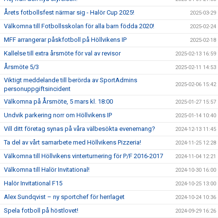
Årets fotbollsfest närmar sig - Halör Cup 2025!
2025-03-29
Välkomna till Fotbollsskolan för alla barn födda 2020!
2025-02-24
MFF arrangerar påskfotboll på Höllvikens IP
2025-02-18
Kallelse till extra årsmöte för val av revisor
2025-02-13 16:59
Årsmöte 5/3
2025-02-11 14:53
Viktigt meddelande till berörda av SportAdmins
2025-02-06 15:42
personuppgiftsincident
Välkomna på Årsmöte, 5 mars kl. 18:00
2025-01-27 15:57
Undvik parkering norr om Höllvikens IP
2025-01-14 10:40
Vill ditt företag synas på våra välbesökta evenemang?
2024-12-13 11:45
Ta del av vårt samarbete med Höllvikens Pizzeria!
2024-11-25 12:28
Välkomna till Höllvikens vinterturnering för P/F 2016-2017
2024-11-04 12:21
Välkomna till Halör Invitational!
2024-10-30 16:00
Halör Invitational F15
2024-10-25 13:00
Alex Sundqvist – ny sportchef för herrlaget
2024-10-24 10:36
Spela fotboll på höstlovet!
2024-09-29 16:26