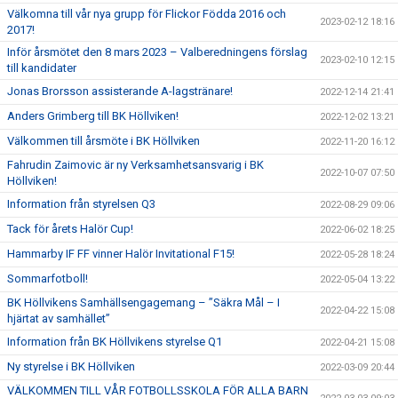
Välkomna till vår nya grupp för Flickor Födda 2016 och
2023-02-12 18:16
2017!
Inför årsmötet den 8 mars 2023 – Valberedningens förslag
2023-02-10 12:15
till kandidater
Jonas Brorsson assisterande A-lagstränare!
2022-12-14 21:41
Anders Grimberg till BK Höllviken!
2022-12-02 13:21
Välkommen till årsmöte i BK Höllviken
2022-11-20 16:12
Fahrudin Zaimovic är ny Verksamhetsansvarig i BK
2022-10-07 07:50
Höllviken!
Information från styrelsen Q3
2022-08-29 09:06
Tack för årets Halör Cup!
2022-06-02 18:25
Hammarby IF FF vinner Halör Invitational F15!
2022-05-28 18:24
Sommarfotboll!
2022-05-04 13:22
BK Höllvikens Samhällsengagemang – ”Säkra Mål – I
2022-04-22 15:08
hjärtat av samhället”
Information från BK Höllvikens styrelse Q1
2022-04-21 15:08
Ny styrelse i BK Höllviken
2022-03-09 20:44
VÄLKOMMEN TILL VÅR FOTBOLLSSKOLA FÖR ALLA BARN