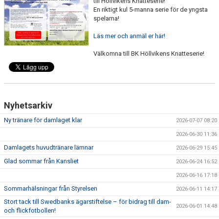
till Höllvikens Knatteserie!
BILDGALLERI
En riktigt kul 5-manna serie för de yngsta
spelarna!
DOKUMENT
Läs mer och anmäl er här!
SPELKLAR - FOLKSAM
Välkomna till BK Höllvikens Knatteserie!
FÖR BESÖKARE
WEBSHOP
Nyhetsarkiv
Ny tränare för damlaget klar
2026-07-07 08:20
2026-06-30 11:36
Damlagets huvudtränare lämnar
2026-06-29 15:45
Glad sommar från Kansliet
2026-06-24 16:52
2026-06-16 17:18
Sommarhälsningar från Styrelsen
2026-06-11 14:17
Stort tack till Swedbanks ägarstiftelse – för bidrag till dam-
2026-06-01 14:48
och flickfotbollen!