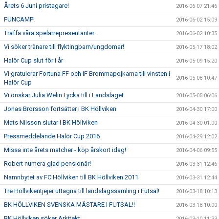
Årets 6 Juni pristagare!
2016-06-07 21:46
FUNCAMP!
2016-06-02 15:09
Träffa våra spelarrepresentanter
2016-06-02 10:35
Vi söker tränare till flyktingbarn/ungdomar!
2016-05-17 18:02
Halör Cup slut för i år
2016-05-09 15:20
Vi gratulerar Fortuna FF och IF Brommapojkarna till vinsten i
2016-05-08 10:47
Halör Cup
Vi önskar Julia Welin Lycka till i Landslaget
2016-05-05 06:06
Jonas Brorsson fortsätter i BK Höllviken
2016-04-30 17:00
Mats Nilsson slutar i BK Höllviken
2016-04-30 01:00
Pressmeddelande Halör Cup 2016
2016-04-29 12:02
Missa inte årets matcher - köp årskort idag!
2016-04-06 09:55
Robert numera glad pensionär!
2016-03-31 12:46
Namnbytet av FC Höllviken till BK Höllviken 2011
2016-03-31 12:44
Tre Höllvikentjejer uttagna till landslagssamling i Futsal!
2016-03-18 10:13
BK HÖLLVIKEN SVENSKA MÄSTARE I FUTSAL!!
2016-03-18 10:00
BK Höllviken söker Arkitekt
2016-03-10 11:33