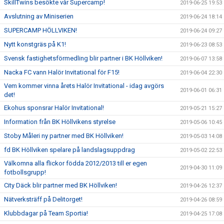
SkillTwins besökte vår Supercamp!
2019-06-25 19:53
Avslutning av Miniserien
2019-06-24 18:14
SUPERCAMP HÖLLVIKEN!
2019-06-24 09:27
Nytt konstgräs på K1!
2019-06-23 08:53
Svensk fastighetsförmedling blir partner i BK Höllviken!
2019-06-07 13:58
Nacka FC vann Halör Invitational för F15!
2019-06-04 22:30
Vem kommer vinna årets Halör Invitational - idag avgörs
2019-06-01 06:31
det!
Ekohus sponsrar Halör Invitational!
2019-05-21 15:27
Information från BK Höllvikens styrelse
2019-05-06 10:45
Stoby Måleri ny partner med BK Höllviken!
2019-05-03 14:08
fd BK Höllviken spelare på landslagsuppdrag
2019-05-02 22:53
Välkomna alla flickor födda 2012/2013 till er egen
2019-04-30 11:09
fotbollsgrupp!
City Däck blir partner med BK Höllviken!
2019-04-26 12:37
Nätverksträff på Delitorget!
2019-04-26 08:59
Klubbdagar på Team Sportia!
2019-04-25 17:08