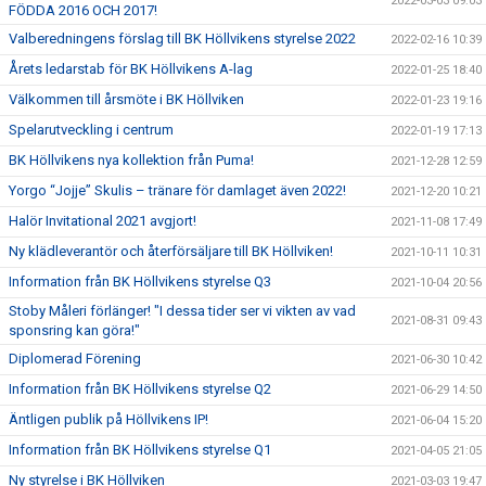
2022-03-03 09:03
FÖDDA 2016 OCH 2017!
Valberedningens förslag till BK Höllvikens styrelse 2022
2022-02-16 10:39
Årets ledarstab för BK Höllvikens A-lag
2022-01-25 18:40
Välkommen till årsmöte i BK Höllviken
2022-01-23 19:16
Spelarutveckling i centrum
2022-01-19 17:13
BK Höllvikens nya kollektion från Puma!
2021-12-28 12:59
Yorgo “Jojje” Skulis – tränare för damlaget även 2022!
2021-12-20 10:21
Halör Invitational 2021 avgjort!
2021-11-08 17:49
Ny klädleverantör och återförsäljare till BK Höllviken!
2021-10-11 10:31
Information från BK Höllvikens styrelse Q3
2021-10-04 20:56
Stoby Måleri förlänger! "I dessa tider ser vi vikten av vad
2021-08-31 09:43
sponsring kan göra!"
Diplomerad Förening
2021-06-30 10:42
Information från BK Höllvikens styrelse Q2
2021-06-29 14:50
Äntligen publik på Höllvikens IP!
2021-06-04 15:20
Information från BK Höllvikens styrelse Q1
2021-04-05 21:05
Ny styrelse i BK Höllviken
2021-03-03 19:47