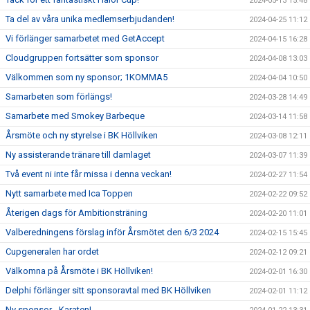
2024-05-13 15:48
Ta del av våra unika medlemserbjudanden!
2024-04-25 11:12
Vi förlänger samarbetet med GetAccept
2024-04-15 16:28
Cloudgruppen fortsätter som sponsor
2024-04-08 13:03
Välkommen som ny sponsor; 1KOMMA5
2024-04-04 10:50
Samarbeten som förlängs!
2024-03-28 14:49
Samarbete med Smokey Barbeque
2024-03-14 11:58
Årsmöte och ny styrelse i BK Höllviken
2024-03-08 12:11
Ny assisterande tränare till damlaget
2024-03-07 11:39
Två event ni inte får missa i denna veckan!
2024-02-27 11:54
Nytt samarbete med Ica Toppen
2024-02-22 09:52
Återigen dags för Ambitionsträning
2024-02-20 11:01
Valberedningens förslag inför Årsmötet den 6/3 2024
2024-02-15 15:45
Cupgeneralen har ordet
2024-02-12 09:21
Välkomna på Årsmöte i BK Höllviken!
2024-02-01 16:30
Delphi förlänger sitt sponsoravtal med BK Höllviken
2024-02-01 11:12
Ny sponsor - Karaten!