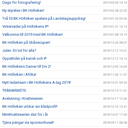
Dags för fotografering!
2019-03-04 14:14
Ny styrelse i BK Höllviken!
2019-02-28 22:03
Två fd BK Höllviken spelare på Landslagsuppdrag!
2019-01-24 09:56
Vinterväder på Höllvikens IP!
2019-01-21 15:13
Välkomna till 2019 med BK Höllviken!
2019-01-08 10:19
BK Höllviken på Skånecupen!
2018-12-26 08:07
Julen. En tid för alla?
2018-12-12 14:51
Öppettider på kansli och IP
2018-12-12 10:12
BK Höllvikens Damer till Div 2!
2018-12-05 16:09
BK Höllviken i Afrika!
2018-11-06 11:07
Nytt ledarteam i BK Höllvikens A-lag 2019!
2018-10-31 09:54
TRÄNARMÖTE
2018-10-19 11:01
Avslutning i Knatteserien
2018-10-17 15:46
BK Höllviken utökar sin klädprofil!
2018-10-16 15:41
MiniKnatteserien slut för i år
2018-10-07 17:04
Tjäna pengar via sponsorhuset!
2018-09-11 08:58