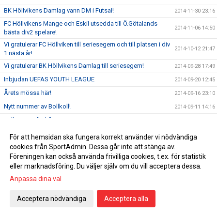
BK Höllvikens Damlag vann DM i Futsal!
2014-11-30 23:16
FC Höllvikens Mange och Eskil utsedda till Ö.Götalands
2014-11-06 14:50
bästa div2 spelare!
Vi gratulerar FC Höllviken till seriesegern och till platsen i div
2014-10-12 21:47
1 nästa år!
Vi gratulerar BK Höllvikens Damlag till seriesegern!
2014-09-28 17:49
Inbjudan UEFAS YOUTH LEAGUE
2014-09-20 12:45
Årets mössa här!
2014-09-16 23:10
Nytt nummer av Bollkoll!
2014-09-11 14:16
Välkomna till Skåne VM 2014-2015!
2014-08-28 16:06
Klubbprylar!
2014-08-21 12:37
För att hemsidan ska fungera korrekt använder vi nödvändiga
cookies från SportAdmin. Dessa går inte att stänga av.
Mästarbesök på Höllvikens IP
2014-06-19 00:10
Föreningen kan också använda frivilliga cookies, t.ex. för statistik
FC Höllviken möter MFF 18 juni!
2014-06-09 17:13
eller marknadsföring. Du väljer själv om du vill acceptera dessa.
VEDBÆK SØLLERØD BOLDKLUB VANN ÅRETS HALÖR CUP
2014-06-02 12:30
Anpassa dina val
FC Höllviken vann seriefinalen mot FC Rosengård!
2014-05-24 16:50
Acceptera nödvändiga
Acceptera alla
FC Höllviken i tidig seriefinal på lördag
2014-05-20 14:18
Alla tre seniorlagen vann i helgen.
2014-05-19 03:54