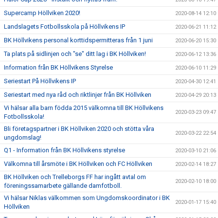
Supercamp Höllviken 2020!
2020-08-14 12:10
Landslagets Fotbollsskola på Höllvikens IP
2020-06-21 11:12
BK Höllvikens personal korttidspermitteras från 1 juni
2020-06-20 15:30
Ta plats på sidlinjen och "se" ditt lag i BK Höllviken!
2020-06-12 13:36
Information från BK Höllvikens Styrelse
2020-06-10 11:29
Seriestart På Höllvikens IP
2020-04-30 12:41
Seriestart med nya råd och riktlinjer från BK Höllviken
2020-04-29 20:13
Vi hälsar alla barn födda 2015 välkomna till BK Höllvikens
2020-03-23 09:47
Fotbollsskola!
Bli företagspartner i BK Höllviken 2020 och stötta våra
2020-03-22 22:54
ungdomslag!
Q1 - Information från BK Höllvikens styrelse
2020-03-10 21:06
Välkomna till årsmöte i BK Höllviken och FC Höllviken
2020-02-14 18:27
BK Höllviken och Trelleborgs FF har ingått avtal om
2020-02-10 18:00
föreningssamarbete gällande damfotboll.
Vi hälsar Niklas välkommen som Ungdomskoordinator i BK
2020-01-17 15:40
Höllviken