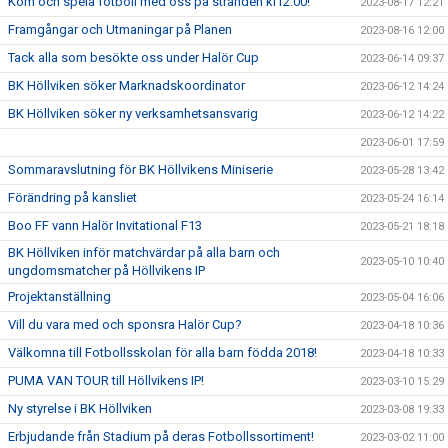
Kom och spela fotboll med oss på stranden kl12:00!
2023-08-17 12:21
Framgångar och Utmaningar på Planen
2023-08-16 12:00
Tack alla som besökte oss under Halör Cup
2023-06-14 09:37
BK Höllviken söker Marknadskoordinator
2023-06-12 14:24
BK Höllviken söker ny verksamhetsansvarig
2023-06-12 14:22
2023-06-01 17:59
Sommaravslutning för BK Höllvikens Miniserie
2023-05-28 13:42
Förändring på kansliet
2023-05-24 16:14
Boo FF vann Halör Invitational F13
2023-05-21 18:18
BK Höllviken inför matchvärdar på alla barn och
2023-05-10 10:40
ungdomsmatcher på Höllvikens IP
Projektanställning
2023-05-04 16:06
Vill du vara med och sponsra Halör Cup?
2023-04-18 10:36
Välkomna till Fotbollsskolan för alla barn födda 2018!
2023-04-18 10:33
PUMA VAN TOUR till Höllvikens IP!
2023-03-10 15:29
Ny styrelse i BK Höllviken
2023-03-08 19:33
Erbjudande från Stadium på deras Fotbollssortiment!
2023-03-02 11:00