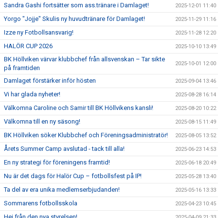
Sandra Gashi fortsätter som ass.tränare i Damlaget!
2025-12-01 11:40
Yorgo "Jojje" Skulis ny huvudtränare för Damlaget!
2025-11-29 11:16
Izze ny Fotbollsansvarig!
2025-11-28 12:20
HALÖR CUP 2026
2025-10-10 13:49
BK Höllviken värvar klubbchef från allsvenskan – Tar sikte
2025-10-01 12:00
på framtiden
Damlaget förstärker inför hösten
2025-09-04 13:46
Vi har glada nyheter!
2025-08-28 16:14
Välkomna Caroline och Samir till BK Höllvikens kansli!
2025-08-20 10:22
Välkomna till en ny säsong!
2025-08-15 11:49
BK Höllviken söker Klubbchef och Föreningsadministratör!
2025-08-05 13:52
Årets Summer Camp avslutad - tack till alla!
2025-06-23 14:53
En ny strategi för föreningens framtid!
2025-06-18 20:49
Nu är det dags för Halör Cup – fotbollsfest på IP!
2025-05-28 13:40
Ta del av era unika medlemserbjudanden!
2025-05-16 13:33
Sommarens fotbollsskola
2025-04-23 10:45
Hej från den nya styrelsen!
2025-04-09 21:33