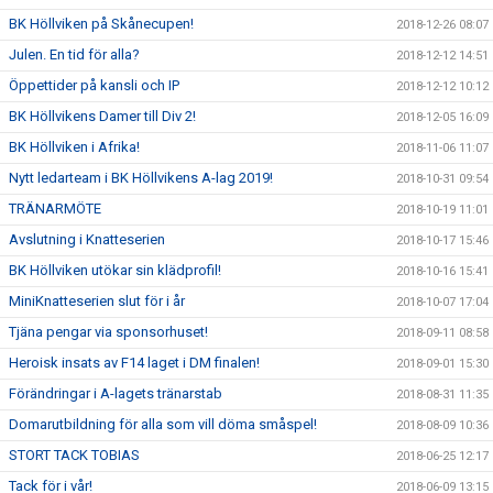
BK Höllviken på Skånecupen!
2018-12-26 08:07
Julen. En tid för alla?
2018-12-12 14:51
Öppettider på kansli och IP
2018-12-12 10:12
BK Höllvikens Damer till Div 2!
2018-12-05 16:09
BK Höllviken i Afrika!
2018-11-06 11:07
Nytt ledarteam i BK Höllvikens A-lag 2019!
2018-10-31 09:54
TRÄNARMÖTE
2018-10-19 11:01
Avslutning i Knatteserien
2018-10-17 15:46
BK Höllviken utökar sin klädprofil!
2018-10-16 15:41
MiniKnatteserien slut för i år
2018-10-07 17:04
Tjäna pengar via sponsorhuset!
2018-09-11 08:58
Heroisk insats av F14 laget i DM finalen!
2018-09-01 15:30
Förändringar i A-lagets tränarstab
2018-08-31 11:35
Domarutbildning för alla som vill döma småspel!
2018-08-09 10:36
STORT TACK TOBIAS
2018-06-25 12:17
Tack för i vår!
2018-06-09 13:15