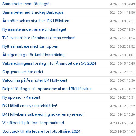
Samarbeten som förlängs!
2024-03-28 14:49
Samarbete med Smokey Barbeque
2024-03-14 11:58
Årsmöte och ny styrelse i BK Höllviken
2024-03-08 12:11
Ny assisterande tränare till damlaget
2024-03-07 11:39
Två event ni inte får missa i denna veckan!
2024-02-27 11:54
Nytt samarbete med Ica Toppen
2024-02-22 09:52
Återigen dags för Ambitionsträning
2024-02-20 11:01
Valberedningens förslag inför Årsmötet den 6/3 2024
2024-02-15 15:45
Cupgeneralen har ordet
2024-02-12 09:21
Välkomna på Årsmöte i BK Höllviken!
2024-02-01 16:30
Delphi förlänger sitt sponsoravtal med BK Höllviken
2024-02-01 11:12
Ny sponsor - Karaten!
2024-01-22 13:31
BK Höllvikens nya matchkläder!
2024-01-12 13:22
BK Höllvikens valberedning söker en ny revisor
2024-01-12 13:20
Vi hjälper till på Lions loppmarknad
2023-12-05 15:41
Stort tack till alla ledare för fotbollsåret 2024
2023-11-30 14:03