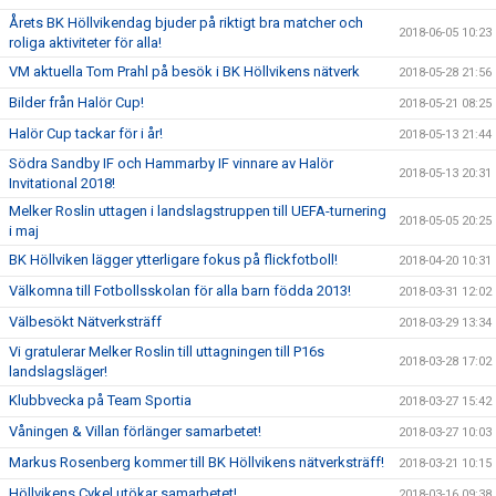
Årets BK Höllvikendag bjuder på riktigt bra matcher och
2018-06-05 10:23
roliga aktiviteter för alla!
VM aktuella Tom Prahl på besök i BK Höllvikens nätverk
2018-05-28 21:56
Bilder från Halör Cup!
2018-05-21 08:25
Halör Cup tackar för i år!
2018-05-13 21:44
Södra Sandby IF och Hammarby IF vinnare av Halör
2018-05-13 20:31
Invitational 2018!
Melker Roslin uttagen i landslagstruppen till UEFA-turnering
2018-05-05 20:25
i maj
BK Höllviken lägger ytterligare fokus på flickfotboll!
2018-04-20 10:31
Välkomna till Fotbollsskolan för alla barn födda 2013!
2018-03-31 12:02
Välbesökt Nätverksträff
2018-03-29 13:34
Vi gratulerar Melker Roslin till uttagningen till P16s
2018-03-28 17:02
landslagsläger!
Klubbvecka på Team Sportia
2018-03-27 15:42
Våningen & Villan förlänger samarbetet!
2018-03-27 10:03
Markus Rosenberg kommer till BK Höllvikens nätverksträff!
2018-03-21 10:15
Höllvikens Cykel utökar samarbetet!
2018-03-16 09:38