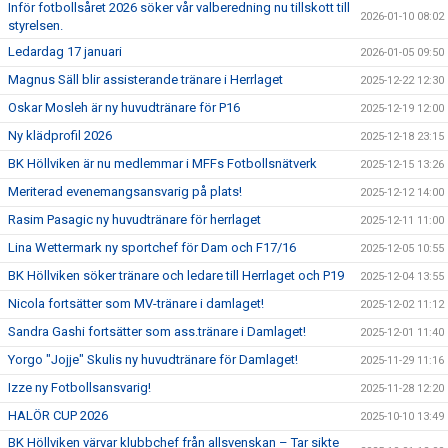
Inför fotbollsåret 2026 söker vår valberedning nu tillskott till
2026-01-10 08:02
styrelsen.
Ledardag 17 januari
2026-01-05 09:50
Magnus Säll blir assisterande tränare i Herrlaget
2025-12-22 12:30
Oskar Mosleh är ny huvudtränare för P16
2025-12-19 12:00
Ny klädprofil 2026
2025-12-18 23:15
BK Höllviken är nu medlemmar i MFFs Fotbollsnätverk
2025-12-15 13:26
Meriterad evenemangsansvarig på plats!
2025-12-12 14:00
Rasim Pasagic ny huvudtränare för herrlaget
2025-12-11 11:00
Lina Wettermark ny sportchef för Dam och F17/16
2025-12-05 10:55
BK Höllviken söker tränare och ledare till Herrlaget och P19
2025-12-04 13:55
Nicola fortsätter som MV-tränare i damlaget!
2025-12-02 11:12
Sandra Gashi fortsätter som ass.tränare i Damlaget!
2025-12-01 11:40
Yorgo "Jojje" Skulis ny huvudtränare för Damlaget!
2025-11-29 11:16
Izze ny Fotbollsansvarig!
2025-11-28 12:20
HALÖR CUP 2026
2025-10-10 13:49
BK Höllviken värvar klubbchef från allsvenskan – Tar sikte