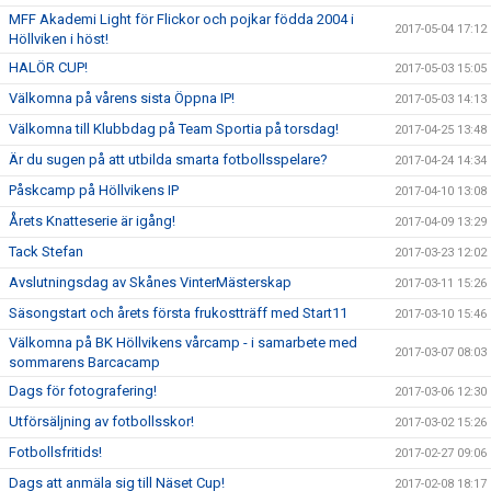
MFF Akademi Light för Flickor och pojkar födda 2004 i
2017-05-04 17:12
Höllviken i höst!
HALÖR CUP!
2017-05-03 15:05
Välkomna på vårens sista Öppna IP!
2017-05-03 14:13
Välkomna till Klubbdag på Team Sportia på torsdag!
2017-04-25 13:48
Är du sugen på att utbilda smarta fotbollsspelare?
2017-04-24 14:34
Påskcamp på Höllvikens IP
2017-04-10 13:08
Årets Knatteserie är igång!
2017-04-09 13:29
Tack Stefan
2017-03-23 12:02
Avslutningsdag av Skånes VinterMästerskap
2017-03-11 15:26
Säsongstart och årets första frukostträff med Start11
2017-03-10 15:46
Välkomna på BK Höllvikens vårcamp - i samarbete med
2017-03-07 08:03
sommarens Barcacamp
Dags för fotografering!
2017-03-06 12:30
Utförsäljning av fotbollsskor!
2017-03-02 15:26
Fotbollsfritids!
2017-02-27 09:06
Dags att anmäla sig till Näset Cup!
2017-02-08 18:17