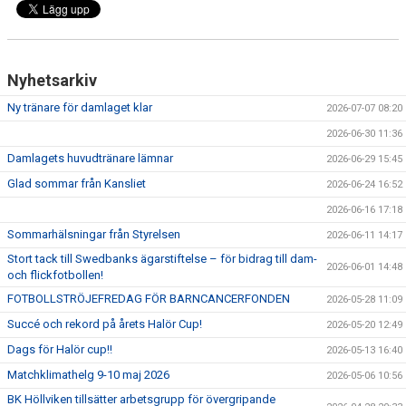
Nyhetsarkiv
Ny tränare för damlaget klar
2026-07-07 08:20
2026-06-30 11:36
Damlagets huvudtränare lämnar
2026-06-29 15:45
Glad sommar från Kansliet
2026-06-24 16:52
2026-06-16 17:18
Sommarhälsningar från Styrelsen
2026-06-11 14:17
Stort tack till Swedbanks ägarstiftelse – för bidrag till dam-
2026-06-01 14:48
och flickfotbollen!
FOTBOLLSTRÖJEFREDAG FÖR BARNCANCERFONDEN
2026-05-28 11:09
Succé och rekord på årets Halör Cup!
2026-05-20 12:49
Dags för Halör cup!!
2026-05-13 16:40
Matchklimathelg 9-10 maj 2026
2026-05-06 10:56
BK Höllviken tillsätter arbetsgrupp för övergripande