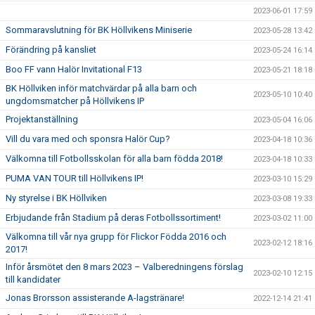
2023-06-01 17:59
Sommaravslutning för BK Höllvikens Miniserie
2023-05-28 13:42
Förändring på kansliet
2023-05-24 16:14
Boo FF vann Halör Invitational F13
2023-05-21 18:18
BK Höllviken inför matchvärdar på alla barn och
2023-05-10 10:40
ungdomsmatcher på Höllvikens IP
Projektanställning
2023-05-04 16:06
Vill du vara med och sponsra Halör Cup?
2023-04-18 10:36
Välkomna till Fotbollsskolan för alla barn födda 2018!
2023-04-18 10:33
PUMA VAN TOUR till Höllvikens IP!
2023-03-10 15:29
Ny styrelse i BK Höllviken
2023-03-08 19:33
Erbjudande från Stadium på deras Fotbollssortiment!
2023-03-02 11:00
Välkomna till vår nya grupp för Flickor Födda 2016 och
2023-02-12 18:16
2017!
Inför årsmötet den 8 mars 2023 – Valberedningens förslag
2023-02-10 12:15
till kandidater
Jonas Brorsson assisterande A-lagstränare!
2022-12-14 21:41