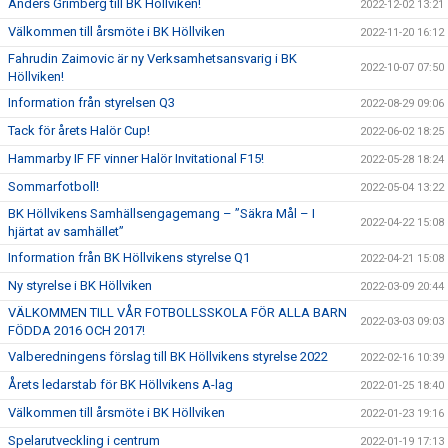
Anders Grimberg till BK Höllviken!
2022-12-02 13:21
Välkommen till årsmöte i BK Höllviken
2022-11-20 16:12
Fahrudin Zaimovic är ny Verksamhetsansvarig i BK
2022-10-07 07:50
Höllviken!
Information från styrelsen Q3
2022-08-29 09:06
Tack för årets Halör Cup!
2022-06-02 18:25
Hammarby IF FF vinner Halör Invitational F15!
2022-05-28 18:24
Sommarfotboll!
2022-05-04 13:22
BK Höllvikens Samhällsengagemang – ”Säkra Mål – I
2022-04-22 15:08
hjärtat av samhället”
Information från BK Höllvikens styrelse Q1
2022-04-21 15:08
Ny styrelse i BK Höllviken
2022-03-09 20:44
VÄLKOMMEN TILL VÅR FOTBOLLSSKOLA FÖR ALLA BARN
2022-03-03 09:03
FÖDDA 2016 OCH 2017!
Valberedningens förslag till BK Höllvikens styrelse 2022
2022-02-16 10:39
Årets ledarstab för BK Höllvikens A-lag
2022-01-25 18:40
Välkommen till årsmöte i BK Höllviken
2022-01-23 19:16
Spelarutveckling i centrum
2022-01-19 17:13