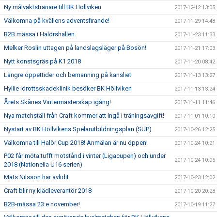
Ny målvaktstränare till BK Höllviken
2017-12-12 13:05
Välkomna på kvällens adventsfirande!
2017-11-29 14:48
B2B mässa i Halörshallen
2017-11-23 11:33
Melker Roslin uttagen på landslagsläger på Bosön!
2017-11-21 17:03
Nytt konstsgräs på K1 2018
2017-11-20 08:42
Längre öppettider och bemanning på kansliet
2017-11-13 13:27
Hyllie idrottsskadeklinik besöker BK Höllviken
2017-11-13 13:24
Årets Skånes Vintermästerskap igång!
2017-11-11 11:46
Nya matchställ från Craft kommer att ingå i träningsavgift!
2017-11-01 10:10
Nystart av BK Höllvikens Spelarutbildningsplan (SUP)
2017-10-26 12:25
Välkomna till Halör Cup 2018! Anmälan är nu öppen!
2017-10-24 10:21
P02 får möta tufft motstånd i vinter (Ligacupen) och under
2017-10-24 10:05
2018 (Nationella U16 serien)
Mats Nilsson har avlidit
2017-10-23 12:02
Craft blir ny klädleverantör 2018
2017-10-20 20:28
B2B-mässa 23:e november!
2017-10-19 11:27