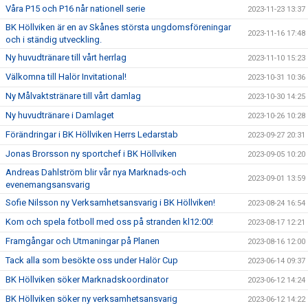
Våra P15 och P16 når nationell serie
2023-11-23 13:37
BK Höllviken är en av Skånes största ungdomsföreningar
2023-11-16 17:48
och i ständig utveckling.
Ny huvudtränare till vårt herrlag
2023-11-10 15:23
Välkomna till Halör Invitational!
2023-10-31 10:36
Ny Målvaktstränare till vårt damlag
2023-10-30 14:25
Ny huvudtränare i Damlaget
2023-10-26 10:28
Förändringar i BK Höllviken Herrs Ledarstab
2023-09-27 20:31
Jonas Brorsson ny sportchef i BK Höllviken
2023-09-05 10:20
Andreas Dahlström blir vår nya Marknads-och
2023-09-01 13:59
evenemangsansvarig
Sofie Nilsson ny Verksamhetsansvarig i BK Höllviken!
2023-08-24 16:54
Kom och spela fotboll med oss på stranden kl12:00!
2023-08-17 12:21
Framgångar och Utmaningar på Planen
2023-08-16 12:00
Tack alla som besökte oss under Halör Cup
2023-06-14 09:37
BK Höllviken söker Marknadskoordinator
2023-06-12 14:24
BK Höllviken söker ny verksamhetsansvarig
2023-06-12 14:22