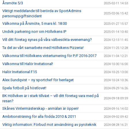
Årsmöte 5/3
2025-02-11 14:53
Viktigt meddelande till berörda av SportAdmins
2025-02-06 15:42
personuppgiftsincident
Välkomna på Årsmöte, 5 mars kl. 18:00
2025-01-27 15:57
Undvik parkering norr om Höllvikens IP
2025-01-14 10:40
Vill ditt företag synas på våra välbesökta evenemang?
2024-12-13 11:45
Ta del av vårt samarbete med Höllvikens Pizzeria!
2024-11-25 12:28
Välkomna till Höllvikens vinterturnering för P/F 2016-2017
2024-11-04 12:21
Välkomna till Halör Invitational!
2024-10-30 16:00
Halör Invitational F15
2024-10-25 13:00
Alex Sundqvist – ny sportchef för herrlaget
2024-10-24 10:36
Spela fotboll på höstlovet!
2024-09-29 16:26
BK Höllviken är i stark tillväxt – vill ditt företag vara med på
2024-09-18 09:59
resan?
Skånes Vintermästerskap - anmälan är öppen!
2024-09-16 14:02
Ambitionsträning för alla födda 2010 & 2011
2024-09-02 09:42
Viktig information: Förbud mot användning av pyroteknik
2024-08-28 16:21