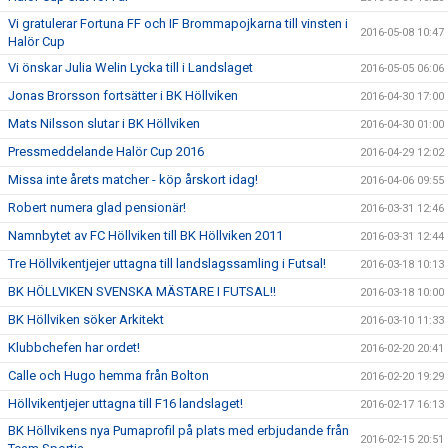
Vi gratulerar Fortuna FF och IF Brommapojkarna till vinsten i
2016-05-08 10:47
Halör Cup
Vi önskar Julia Welin Lycka till i Landslaget
2016-05-05 06:06
Jonas Brorsson fortsätter i BK Höllviken
2016-04-30 17:00
Mats Nilsson slutar i BK Höllviken
2016-04-30 01:00
Pressmeddelande Halör Cup 2016
2016-04-29 12:02
Missa inte årets matcher - köp årskort idag!
2016-04-06 09:55
Robert numera glad pensionär!
2016-03-31 12:46
Namnbytet av FC Höllviken till BK Höllviken 2011
2016-03-31 12:44
Tre Höllvikentjejer uttagna till landslagssamling i Futsal!
2016-03-18 10:13
BK HÖLLVIKEN SVENSKA MÄSTARE I FUTSAL!!
2016-03-18 10:00
BK Höllviken söker Arkitekt
2016-03-10 11:33
Klubbchefen har ordet!
2016-02-20 20:41
Calle och Hugo hemma från Bolton
2016-02-20 19:29
Höllvikentjejer uttagna till F16 landslaget!
2016-02-17 16:13
BK Höllvikens nya Pumaprofil på plats med erbjudande från
2016-02-15 20:51