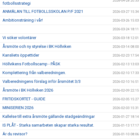
2026-04-28 20:33
fotbollsstrategi
ANMÄLAN TILL FOTBOLLSSKOLAN P/F 2021
2026-03-27 15:34
Ambitionsträning i vår!
2026-03-26 15:03
2026-03-24 18:11
Vi söker volontärer
2026-03-18 12:01
Årsmöte och ny styrelse i BK Höllviken
2026-03-14 08:00
Kansliets öppettider
2026-02-23 17:54
Höllvikens Fotbollscamp - PÅSK
2026-02-13 13:03
Komplettering från valberedningen.
2026-02-10 17:33
Valberedningens förslag inför årsmötet 3/3
2026-02-10 16:51
Årsmöte i BK Höllviken 2026
2026-02-09 22:15
FRITIDSKORTET - GUIDE
2026-02-05 15:27
MINISERIEN 2026
2026-02-03 15:31
Kallelse till extra årsmöte gällande stadgeändringar
2026-01-27 18:14
IS PLÅT - Starka samarbeten skapar starka resultat.
2026-01-13 17:17
Är du revisor?
2026-01-10 08:06