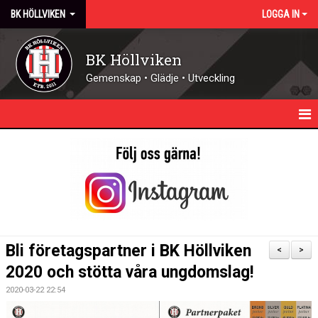
BK HÖLLVIKEN
LOGGA IN
BK Höllviken
Gemenskap • Glädje • Utveckling
HEM
KALENDER
NYHETER
KONTAKT - ÖPPETTIDER
Bli företagspartner i BK Höllviken
<
>
FÖRENINGEN
2020 och stötta våra ungdomslag!
2020-03-22 22:54
DOMARE