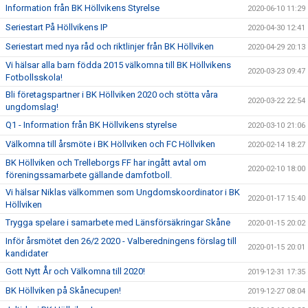
Information från BK Höllvikens Styrelse
2020-06-10 11:29
Seriestart På Höllvikens IP
2020-04-30 12:41
Seriestart med nya råd och riktlinjer från BK Höllviken
2020-04-29 20:13
Vi hälsar alla barn födda 2015 välkomna till BK Höllvikens
2020-03-23 09:47
Fotbollsskola!
Bli företagspartner i BK Höllviken 2020 och stötta våra
2020-03-22 22:54
ungdomslag!
Q1 - Information från BK Höllvikens styrelse
2020-03-10 21:06
Välkomna till årsmöte i BK Höllviken och FC Höllviken
2020-02-14 18:27
BK Höllviken och Trelleborgs FF har ingått avtal om
2020-02-10 18:00
föreningssamarbete gällande damfotboll.
Vi hälsar Niklas välkommen som Ungdomskoordinator i BK
2020-01-17 15:40
Höllviken
Trygga spelare i samarbete med Länsförsäkringar Skåne
2020-01-15 20:02
Inför årsmötet den 26/2 2020 - Valberedningens förslag till
2020-01-15 20:01
kandidater
Gott Nytt År och Välkomna till 2020!
2019-12-31 17:35
BK Höllviken på Skånecupen!
2019-12-27 08:04