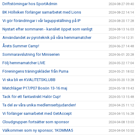
Driftstörningar hos SportAdmin
2024-08-27 09:40
BK Höllviken förlänger samarbetet med Lions
2024-08-22 14:14
Vi gör förändringar i vår laguppställning på IP
2024-08-20 17:28
Nystart efter sommaren - kansliet öppet som vanligt
2024-08-13 16:03
Användandet av pyroteknik på våra hemmamatcher
2024-07-14 12:31
Årets Summer Camp!
2024-06-27 14:48
Sommaravslutning för Miniserien
2024-06-01 20:28
Följ hemmamatcher LIVE
2024-05-22 17:04
Föreningens träningskläder från Puma
2024-05-21 18:02
Vi ska bli en KVALITETSKLUBB
2024-05-20 13:28
Matchläger P17/P07 Bosön 13-16 maj
2024-05-18 19:43
Tack för ett fantastiskt Halör Cup!
2024-05-13 15:48
Ta del av våra unika medlemserbjudanden!
2024-04-25 11:12
Vi förlänger samarbetet med GetAccept
2024-04-15 16:28
Cloudgruppen fortsätter som sponsor
2024-04-08 13:03
Välkommen som ny sponsor; 1KOMMA5
2024-04-04 10:50