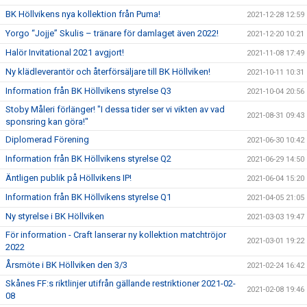
BK Höllvikens nya kollektion från Puma!
2021-12-28 12:59
Yorgo “Jojje” Skulis – tränare för damlaget även 2022!
2021-12-20 10:21
Halör Invitational 2021 avgjort!
2021-11-08 17:49
Ny klädleverantör och återförsäljare till BK Höllviken!
2021-10-11 10:31
Information från BK Höllvikens styrelse Q3
2021-10-04 20:56
Stoby Måleri förlänger! "I dessa tider ser vi vikten av vad
2021-08-31 09:43
sponsring kan göra!"
Diplomerad Förening
2021-06-30 10:42
Information från BK Höllvikens styrelse Q2
2021-06-29 14:50
Äntligen publik på Höllvikens IP!
2021-06-04 15:20
Information från BK Höllvikens styrelse Q1
2021-04-05 21:05
Ny styrelse i BK Höllviken
2021-03-03 19:47
För information - Craft lanserar ny kollektion matchtröjor
2021-03-01 19:22
2022
Årsmöte i BK Höllviken den 3/3
2021-02-24 16:42
Skånes FF:s riktlinjer utifrån gällande restriktioner 2021-02-
2021-02-08 19:46
08