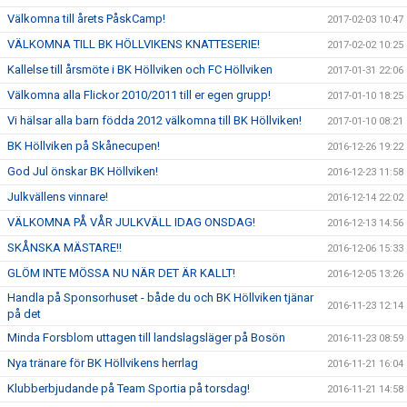
Välkomna till årets PåskCamp!
2017-02-03 10:47
VÄLKOMNA TILL BK HÖLLVIKENS KNATTESERIE!
2017-02-02 10:25
Kallelse till årsmöte i BK Höllviken och FC Höllviken
2017-01-31 22:06
Välkomna alla Flickor 2010/2011 till er egen grupp!
2017-01-10 18:25
Vi hälsar alla barn födda 2012 välkomna till BK Höllviken!
2017-01-10 08:21
BK Höllviken på Skånecupen!
2016-12-26 19:22
God Jul önskar BK Höllviken!
2016-12-23 11:58
Julkvällens vinnare!
2016-12-14 22:02
VÄLKOMNA PÅ VÅR JULKVÄLL IDAG ONSDAG!
2016-12-13 14:56
SKÅNSKA MÄSTARE!!
2016-12-06 15:33
GLÖM INTE MÖSSA NU NÄR DET ÄR KALLT!
2016-12-05 13:26
Handla på Sponsorhuset - både du och BK Höllviken tjänar
2016-11-23 12:14
på det
Minda Forsblom uttagen till landslagsläger på Bosön
2016-11-23 08:59
Nya tränare för BK Höllvikens herrlag
2016-11-21 16:04
Klubberbjudande på Team Sportia på torsdag!
2016-11-21 14:58