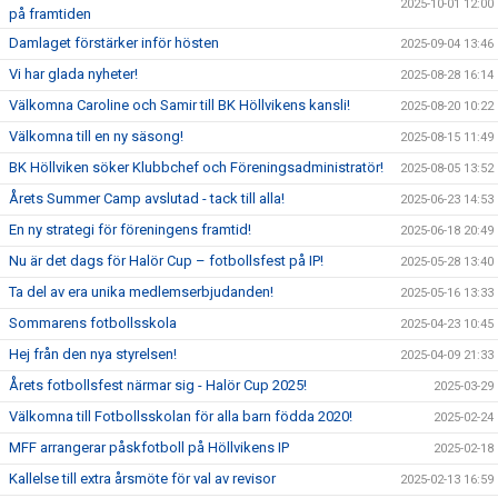
2025-10-01 12:00
på framtiden
Damlaget förstärker inför hösten
2025-09-04 13:46
Vi har glada nyheter!
2025-08-28 16:14
Välkomna Caroline och Samir till BK Höllvikens kansli!
2025-08-20 10:22
Välkomna till en ny säsong!
2025-08-15 11:49
BK Höllviken söker Klubbchef och Föreningsadministratör!
2025-08-05 13:52
Årets Summer Camp avslutad - tack till alla!
2025-06-23 14:53
En ny strategi för föreningens framtid!
2025-06-18 20:49
Nu är det dags för Halör Cup – fotbollsfest på IP!
2025-05-28 13:40
Ta del av era unika medlemserbjudanden!
2025-05-16 13:33
Sommarens fotbollsskola
2025-04-23 10:45
Hej från den nya styrelsen!
2025-04-09 21:33
Årets fotbollsfest närmar sig - Halör Cup 2025!
2025-03-29
Välkomna till Fotbollsskolan för alla barn födda 2020!
2025-02-24
MFF arrangerar påskfotboll på Höllvikens IP
2025-02-18
Kallelse till extra årsmöte för val av revisor
2025-02-13 16:59