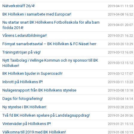
Nätverksträff 26/4!
2019-04-11 11:53
BK Höllviken i samarbete med Europcar!
2019-04-08 16:52
Nu startar snart BK Höllvikens Fotbollsskola för alla barn
2019-04-01 20:07
födda 2014!
Vårens Ledarutbildningar!
2019-03-21 16:22
Förnyat samarbetsavtal – BK Höllviken & FC Näset herr
2019-03-20 13:29
Träningströjan på väg!
2019-03-13 16:09
Nytt Taxibolag i Vellinge Kommun och ny sponsor till BK
2019-03-13 15:12
Höllviken!
BK Höllviken bjuder in Supercoach!
2019-03-12 17:07
Inbrott på Höllvikens IP!
2019-03-11 13:23
Nulägesrapport från BK Höllvikens styrelse
2019-03-08 13:18
Dags för fotografering!
2019-03-04 14:14
Ny styrelse i BK Höllviken!
2019-02-28 22:03
Två fd BK Höllviken spelare på Landslagsuppdrag!
2019-01-24 09:56
Vinterväder på Höllvikens IP!
2019-01-21 15:13
Välkomna till 2019 med BK Höllviken!
2019-01-08 10:19