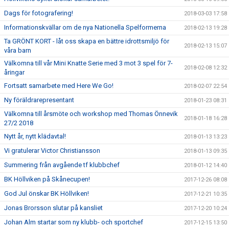
Dags för fotografering!
2018-03-03 17:58
Informationskvällar om de nya Nationella Spelformerna
2018-02-13 19:28
Ta GRÖNT KORT - låt oss skapa en bättre idrottsmiljö för
2018-02-13 15:07
våra barn
Välkomna till vår Mini Knatte Serie med 3 mot 3 spel för 7-
2018-02-08 12:32
åringar
Fortsatt samarbete med Here We Go!
2018-02-07 22:54
Ny föräldrarepresentant
2018-01-23 08:31
Välkomna till årsmöte och workshop med Thomas Önnevik
2018-01-18 16:28
27/2 2018
Nytt år, nytt klädavtal!
2018-01-13 13:23
Vi gratulerar Victor Christiansson
2018-01-13 09:35
Summering från avgående tf klubbchef
2018-01-12 14:40
BK Höllviken på Skånecupen!
2017-12-26 08:08
God Jul önskar BK Höllviken!
2017-12-21 10:35
Jonas Brorsson slutar på kansliet
2017-12-20 10:24
Johan Alm startar som ny klubb- och sportchef
2017-12-15 13:50