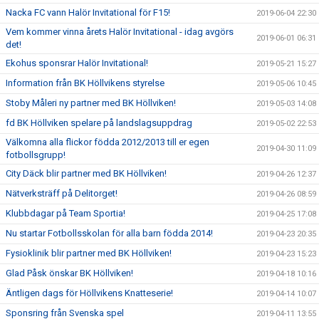
Nacka FC vann Halör Invitational för F15!
2019-06-04 22:30
Vem kommer vinna årets Halör Invitational - idag avgörs
2019-06-01 06:31
det!
Ekohus sponsrar Halör Invitational!
2019-05-21 15:27
Information från BK Höllvikens styrelse
2019-05-06 10:45
Stoby Måleri ny partner med BK Höllviken!
2019-05-03 14:08
fd BK Höllviken spelare på landslagsuppdrag
2019-05-02 22:53
Välkomna alla flickor födda 2012/2013 till er egen
2019-04-30 11:09
fotbollsgrupp!
City Däck blir partner med BK Höllviken!
2019-04-26 12:37
Nätverksträff på Delitorget!
2019-04-26 08:59
Klubbdagar på Team Sportia!
2019-04-25 17:08
Nu startar Fotbollsskolan för alla barn födda 2014!
2019-04-23 20:35
Fysioklinik blir partner med BK Höllviken!
2019-04-23 15:23
Glad Påsk önskar BK Höllviken!
2019-04-18 10:16
Äntligen dags för Höllvikens Knatteserie!
2019-04-14 10:07
Sponsring från Svenska spel
2019-04-11 13:55