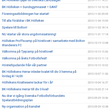
BK Höllviken tjejer till Svenska Landslaget!
2015-11-17 14:27
BK Höllviken + Sundsgymnasiet = SANT
2015-11-10 10:18
Föreningsutbildningen har startat!
2015-11-05 09:09
Till alla föräldrar i BK Höllviken
2015-11-04 19:09
Spelare till Bolton!
2015-11-03 18:14
NU startar vår stora ungdomssatsning!
2015-11-01 17:18
Höllviken Proffscamp på höstlovet i samarbete med Bolton
2015-10-19 13:48
Wanderers FC
Välkomna på Tjejcamp på höstlovet!
2015-10-15 15:06
Välkomna på årets Fotbollsfest!
2015-10-15 11:13
Hösterbjudande från vår partner
2015-10-15 10:52
BK Höllvikens Herrar inleder kvalet till div 3 hemma på
2015-10-07 11:06
lördag kl 14,00
Höllvikens Knatteserie tackar för i år!
2015-10-04 16:37
BK Höllvikens Herrar till div 3 kval!
2015-10-03 21:14
Nu drar vi igång Svenska Fotbollsförbundets
2015-09-29 10:46
Spelarutbildningsplan
Ny organisation på kansliet
2015-09-29 10:38