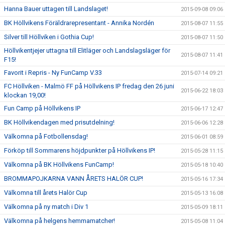
Hanna Bauer uttagen till Landslaget!
2015-09-08 09:06
BK Höllvikens Föräldrarepresentant - Annika Nordén
2015-08-07 11:55
Silver till Höllviken i Gothia Cup!
2015-08-07 11:50
Höllvikentjejer uttagna till Elitläger och Landslagsläger för
2015-08-07 11:41
F15!
Favorit i Repris - Ny FunCamp V.33
2015-07-14 09:21
FC Höllviken - Malmö FF på Höllvikens IP fredag den 26 juni
2015-06-22 18:03
klockan 19,00!
Fun Camp på Höllvikens IP
2015-06-17 12:47
BK Höllvikendagen med prisutdelning!
2015-06-06 12:28
Välkomna på Fotbollensdag!
2015-06-01 08:59
Förköp till Sommarens höjdpunkter på Höllvikens IP!
2015-05-28 11:15
Välkomna på BK Höllvikens FunCamp!
2015-05-18 10:40
BROMMAPOJKARNA VANN ÅRETS HALÖR CUP!
2015-05-16 17:34
Välkomna till årets Halör Cup
2015-05-13 16:08
Välkomna på ny match i Div 1
2015-05-09 18:11
Välkomna på helgens hemmamatcher!
2015-05-08 11:04