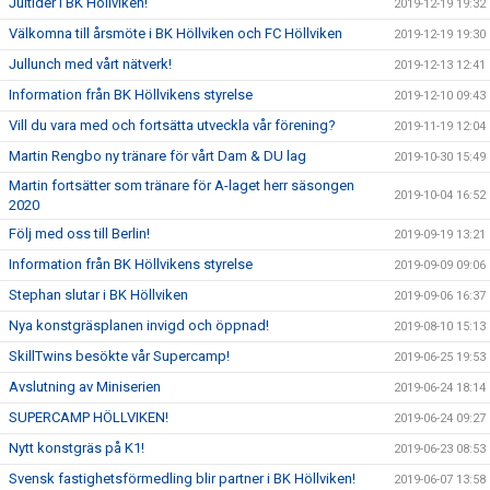
Jultider i BK Höllviken!
2019-12-19 19:32
Välkomna till årsmöte i BK Höllviken och FC Höllviken
2019-12-19 19:30
Jullunch med vårt nätverk!
2019-12-13 12:41
Information från BK Höllvikens styrelse
2019-12-10 09:43
Vill du vara med och fortsätta utveckla vår förening?
2019-11-19 12:04
Martin Rengbo ny tränare för vårt Dam & DU lag
2019-10-30 15:49
Martin fortsätter som tränare för A-laget herr säsongen
2019-10-04 16:52
2020
Följ med oss till Berlin!
2019-09-19 13:21
Information från BK Höllvikens styrelse
2019-09-09 09:06
Stephan slutar i BK Höllviken
2019-09-06 16:37
Nya konstgräsplanen invigd och öppnad!
2019-08-10 15:13
SkillTwins besökte vår Supercamp!
2019-06-25 19:53
Avslutning av Miniserien
2019-06-24 18:14
SUPERCAMP HÖLLVIKEN!
2019-06-24 09:27
Nytt konstgräs på K1!
2019-06-23 08:53
Svensk fastighetsförmedling blir partner i BK Höllviken!
2019-06-07 13:58