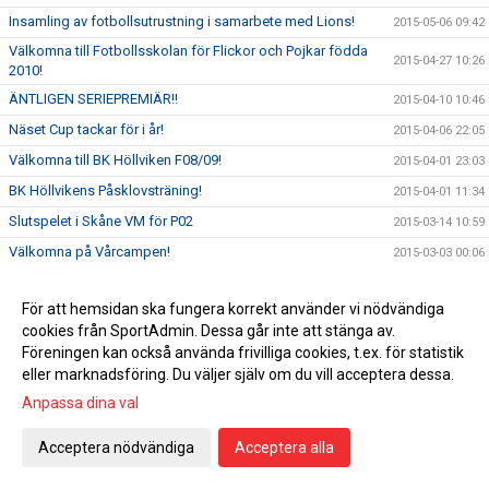
Insamling av fotbollsutrustning i samarbete med Lions!
2015-05-06 09:42
Välkomna till Fotbollsskolan för Flickor och Pojkar födda
2015-04-27 10:26
2010!
ÄNTLIGEN SERIEPREMIÄR!!
2015-04-10 10:46
Näset Cup tackar för i år!
2015-04-06 22:05
Välkomna till BK Höllviken F08/09!
2015-04-01 23:03
BK Höllvikens Påsklovsträning!
2015-04-01 11:34
Slutspelet i Skåne VM för P02
2015-03-14 10:59
Välkomna på Vårcampen!
2015-03-03 00:06
Säkert vårtecken - snart startar Höllvikens Knatteserie
2015-03-02 23:59
För att hemsidan ska fungera korrekt använder vi nödvändiga
KLUBBKÄNSLA
2015-02-09 22:31
cookies från SportAdmin. Dessa går inte att stänga av.
Välkomna till BK Höllvikens Boll & Lek
2015-01-12 17:25
Föreningen kan också använda frivilliga cookies, t.ex. för statistik
eller marknadsföring. Du väljer själv om du vill acceptera dessa.
BK Höllvikens Damlag vann DM i Futsal!
2014-11-30 23:16
Anpassa dina val
FC Höllvikens Mange och Eskil utsedda till Ö.Götalands
2014-11-06 14:50
bästa div2 spelare!
Acceptera nödvändiga
Acceptera alla
Vi gratulerar FC Höllviken till seriesegern och till platsen i div
2014-10-12 21:47
1 nästa år!