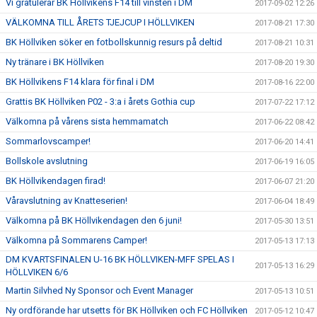
Vi gratulerar BK Höllvikens F14 till vinsten i DM
2017-09-02 12:26
VÄLKOMNA TILL ÅRETS TJEJCUP I HÖLLVIKEN
2017-08-21 17:30
BK Höllviken söker en fotbollskunnig resurs på deltid
2017-08-21 10:31
Ny tränare i BK Höllviken
2017-08-20 19:30
BK Höllvikens F14 klara för final i DM
2017-08-16 22:00
Grattis BK Höllviken P02 - 3:a i årets Gothia cup
2017-07-22 17:12
Välkomna på vårens sista hemmamatch
2017-06-22 08:42
Sommarlovscamper!
2017-06-20 14:41
Bollskole avslutning
2017-06-19 16:05
BK Höllvikendagen firad!
2017-06-07 21:20
Våravslutning av Knatteserien!
2017-06-04 18:49
Välkomna på BK Höllvikendagen den 6 juni!
2017-05-30 13:51
Välkomna på Sommarens Camper!
2017-05-13 17:13
DM KVARTSFINALEN U-16 BK HÖLLVIKEN-MFF SPELAS I
2017-05-13 16:29
HÖLLVIKEN 6/6
Martin Silvhed Ny Sponsor och Event Manager
2017-05-13 10:51
Ny ordförande har utsetts för BK Höllviken och FC Höllviken
2017-05-12 10:47