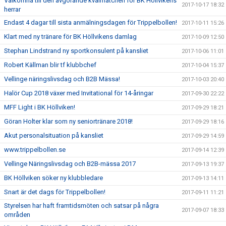
Välkomna till den avgörande kvalmatchen för BK Höllvikens
2017-10-17 18:32
herrar
Endast 4 dagar till sista anmälningsdagen för Trippelbollen!
2017-10-11 15:26
Klart med ny tränare för BK Höllvikens damlag
2017-10-09 12:50
Stephan Lindstrand ny sportkonsulent på kansliet
2017-10-06 11:01
Robert Källman blir tf klubbchef
2017-10-04 15:37
Vellinge näringslivsdag och B2B Mässa!
2017-10-03 20:40
Halör Cup 2018 växer med Invitational för 14-åringar
2017-09-30 22:22
MFF Light i BK Höllviken!
2017-09-29 18:21
Göran Holter klar som ny seniortränare 2018!
2017-09-29 18:16
Akut personalsituation på kansliet
2017-09-29 14:59
www.trippelbollen.se
2017-09-14 12:39
Vellinge Näringslivsdag och B2B-mässa 2017
2017-09-13 19:37
BK Höllviken söker ny klubbledare
2017-09-13 14:11
Snart är det dags för Trippelbollen!
2017-09-11 11:21
Styrelsen har haft framtidsmöten och satsar på några
2017-09-07 18:33
områden