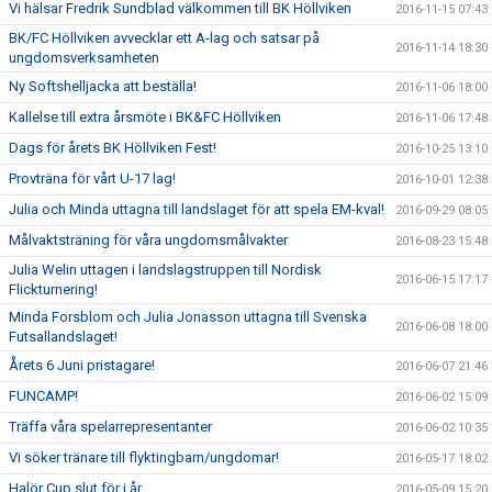
Vi hälsar Fredrik Sundblad välkommen till BK Höllviken
2016-11-15 07:43
BK/FC Höllviken avvecklar ett A-lag och satsar på
2016-11-14 18:30
ungdomsverksamheten
Ny Softshelljacka att beställa!
2016-11-06 18:00
Kallelse till extra årsmöte i BK&FC Höllviken
2016-11-06 17:48
Dags för årets BK Höllviken Fest!
2016-10-25 13:10
Provträna för vårt U-17 lag!
2016-10-01 12:38
Julia och Minda uttagna till landslaget för att spela EM-kval!
2016-09-29 08:05
Målvaktsträning för våra ungdomsmålvakter
2016-08-23 15:48
Julia Welin uttagen i landslagstruppen till Nordisk
2016-06-15 17:17
Flickturnering!
Minda Forsblom och Julia Jonasson uttagna till Svenska
2016-06-08 18:00
Futsallandslaget!
Årets 6 Juni pristagare!
2016-06-07 21:46
FUNCAMP!
2016-06-02 15:09
Träffa våra spelarrepresentanter
2016-06-02 10:35
Vi söker tränare till flyktingbarn/ungdomar!
2016-05-17 18:02
Halör Cup slut för i år
2016-05-09 15:20