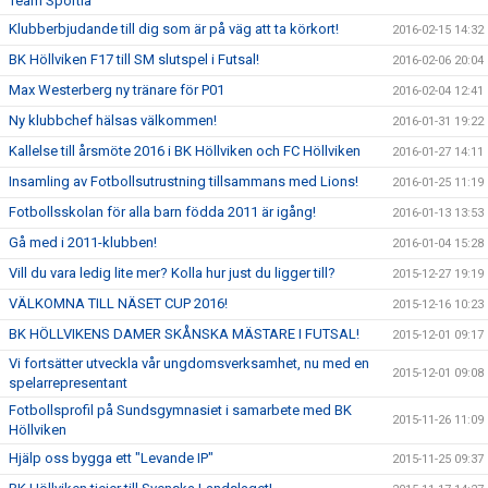
Team Sportia
Klubberbjudande till dig som är på väg att ta körkort!
2016-02-15 14:32
BK Höllviken F17 till SM slutspel i Futsal!
2016-02-06 20:04
Max Westerberg ny tränare för P01
2016-02-04 12:41
Ny klubbchef hälsas välkommen!
2016-01-31 19:22
Kallelse till årsmöte 2016 i BK Höllviken och FC Höllviken
2016-01-27 14:11
Insamling av Fotbollsutrustning tillsammans med Lions!
2016-01-25 11:19
Fotbollsskolan för alla barn födda 2011 är igång!
2016-01-13 13:53
Gå med i 2011-klubben!
2016-01-04 15:28
Vill du vara ledig lite mer? Kolla hur just du ligger till?
2015-12-27 19:19
VÄLKOMNA TILL NÄSET CUP 2016!
2015-12-16 10:23
BK HÖLLVIKENS DAMER SKÅNSKA MÄSTARE I FUTSAL!
2015-12-01 09:17
Vi fortsätter utveckla vår ungdomsverksamhet, nu med en
2015-12-01 09:08
spelarrepresentant
Fotbollsprofil på Sundsgymnasiet i samarbete med BK
2015-11-26 11:09
Höllviken
Hjälp oss bygga ett "Levande IP"
2015-11-25 09:37