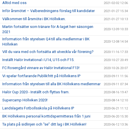
Alltid med oss
2021-02-02 12:06
Inför årsmötet – Valberedningens förslag till kandidater
2021-01-27 15:34
Välkommen till årsmöte i BK Höllviken.
2021-01-27 10:13
Martin fortsätter som tränare för A-laget herr säsongen
2020-12-09 10:33
2021
Information från styrelsen Q4 till alla medlemmar i BK
2020-12-08 14:54
Höllviken
Vill du vara med och fortsätta att utveckla vår förening?
2020-11-16 17:33
Inställt Halör Invitational i U14, U15 och F15.
2020-10-27 20:49
FC Rosengård vinnare av Halör Invitational F13!
2020-10-26 20:07
Vi spelar fortfarande Publikfritt på Höllvikens IP
2020-09-11 11:56
Information från styrelsen till alla BK Höllvikens medlemmar
2020-09-11 07:34
Halör Cup 2020 - Inställt och flyttas fram.
2020-08-16 19:47
Supercamp Höllviken 2020!
2020-08-14 12:10
Landslagets Fotbollsskola på Höllvikens IP
2020-06-21 11:12
BK Höllvikens personal korttidspermitteras från 1 juni
2020-06-20 15:30
Ta plats på sidlinjen och "se" ditt lag i BK Höllviken!
2020-06-12 13:36