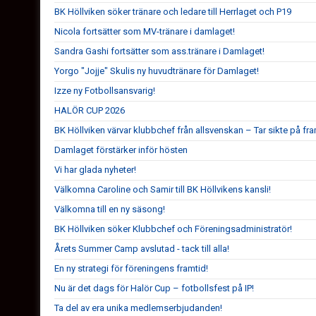
BK Höllviken söker tränare och ledare till Herrlaget och P19
Nicola fortsätter som MV-tränare i damlaget!
Sandra Gashi fortsätter som ass.tränare i Damlaget!
Yorgo "Jojje" Skulis ny huvudtränare för Damlaget!
Izze ny Fotbollsansvarig!
HALÖR CUP 2026
BK Höllviken värvar klubbchef från allsvenskan – Tar sikte på fr
Damlaget förstärker inför hösten
Vi har glada nyheter!
Välkomna Caroline och Samir till BK Höllvikens kansli!
Välkomna till en ny säsong!
BK Höllviken söker Klubbchef och Föreningsadministratör!
Årets Summer Camp avslutad - tack till alla!
En ny strategi för föreningens framtid!
Nu är det dags för Halör Cup – fotbollsfest på IP!
Ta del av era unika medlemserbjudanden!