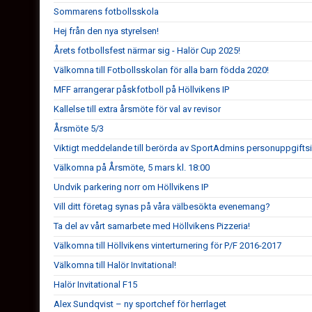
Sommarens fotbollsskola
Hej från den nya styrelsen!
Årets fotbollsfest närmar sig - Halör Cup 2025!
Välkomna till Fotbollsskolan för alla barn födda 2020!
MFF arrangerar påskfotboll på Höllvikens IP
Kallelse till extra årsmöte för val av revisor
Årsmöte 5/3
Viktigt meddelande till berörda av SportAdmins personuppgifts
Välkomna på Årsmöte, 5 mars kl. 18:00
Undvik parkering norr om Höllvikens IP
Vill ditt företag synas på våra välbesökta evenemang?
Ta del av vårt samarbete med Höllvikens Pizzeria!
Välkomna till Höllvikens vinterturnering för P/F 2016-2017
Välkomna till Halör Invitational!
Halör Invitational F15
Alex Sundqvist – ny sportchef för herrlaget