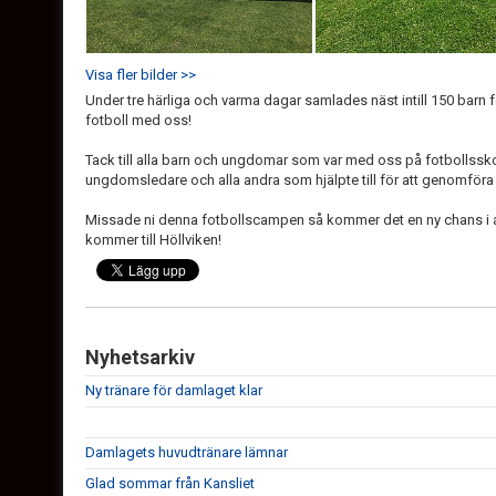
Visa fler bilder >>
Under tre härliga och varma dagar samlades näst intill 150 barn f
fotboll med oss!
Tack till alla barn och ungdomar som var med oss på fotbollsskola
ungdomsledare och alla andra som hjälpte till för att genomföra
Missade ni denna fotbollscampen så kommer det en ny chans i 
kommer till Höllviken!
Nyhetsarkiv
Ny tränare för damlaget klar
Damlagets huvudtränare lämnar
Glad sommar från Kansliet