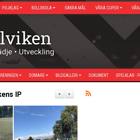
POJKLAG
BOLLSKOLA
SÄKRA MÅL
VÅRA CUPER
VÅR
lviken
dje • Utveckling
ÖRENINGEN
DOMARE
BILDGALLERI
DOKUMENT
SPELKLAR - 
kens IP
<
>