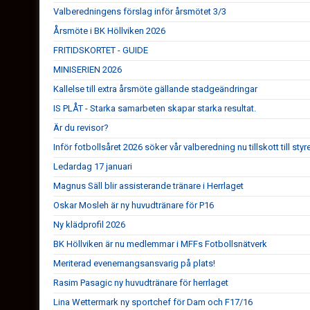
Valberedningens förslag inför årsmötet 3/3
Årsmöte i BK Höllviken 2026
FRITIDSKORTET - GUIDE
MINISERIEN 2026
Kallelse till extra årsmöte gällande stadgeändringar
IS PLÅT - Starka samarbeten skapar starka resultat.
Är du revisor?
Inför fotbollsåret 2026 söker vår valberedning nu tillskott till styr
Ledardag 17 januari
Magnus Säll blir assisterande tränare i Herrlaget
Oskar Mosleh är ny huvudtränare för P16
Ny klädprofil 2026
BK Höllviken är nu medlemmar i MFFs Fotbollsnätverk
Meriterad evenemangsansvarig på plats!
Rasim Pasagic ny huvudtränare för herrlaget
Lina Wettermark ny sportchef för Dam och F17/16