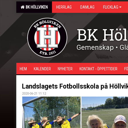
BK HÖLLVIKEN
HERRLAG
DAMLAG
FLICKLAG
BK Höl
Gemenskap • Glä
HEM
KALENDER
NYHETER
KONTAKT - ÖPPETTIDER
F
Landslagets Fotbollsskola på Höllvi
2020-06-21 11:12