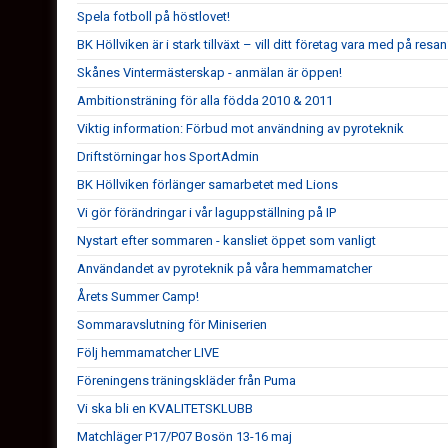
Spela fotboll på höstlovet!
BK Höllviken är i stark tillväxt – vill ditt företag vara med på resa
Skånes Vintermästerskap - anmälan är öppen!
Ambitionsträning för alla födda 2010 & 2011
Viktig information: Förbud mot användning av pyroteknik
Driftstörningar hos SportAdmin
BK Höllviken förlänger samarbetet med Lions
Vi gör förändringar i vår laguppställning på IP
Nystart efter sommaren - kansliet öppet som vanligt
Användandet av pyroteknik på våra hemmamatcher
Årets Summer Camp!
Sommaravslutning för Miniserien
Följ hemmamatcher LIVE
Föreningens träningskläder från Puma
Vi ska bli en KVALITETSKLUBB
Matchläger P17/P07 Bosön 13-16 maj