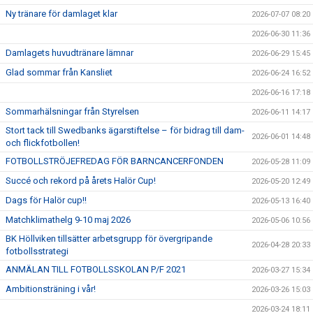
Ny tränare för damlaget klar
2026-07-07 08:20
2026-06-30 11:36
Damlagets huvudtränare lämnar
2026-06-29 15:45
Glad sommar från Kansliet
2026-06-24 16:52
2026-06-16 17:18
Sommarhälsningar från Styrelsen
2026-06-11 14:17
Stort tack till Swedbanks ägarstiftelse – för bidrag till dam-
2026-06-01 14:48
och flickfotbollen!
FOTBOLLSTRÖJEFREDAG FÖR BARNCANCERFONDEN
2026-05-28 11:09
Succé och rekord på årets Halör Cup!
2026-05-20 12:49
Dags för Halör cup!!
2026-05-13 16:40
Matchklimathelg 9-10 maj 2026
2026-05-06 10:56
BK Höllviken tillsätter arbetsgrupp för övergripande
2026-04-28 20:33
fotbollsstrategi
ANMÄLAN TILL FOTBOLLSSKOLAN P/F 2021
2026-03-27 15:34
Ambitionsträning i vår!
2026-03-26 15:03
2026-03-24 18:11