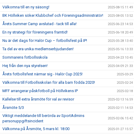
Välkomna till en ny säsong!
2025-08-15 11:49
BK Höllviken söker Klubbchef och Föreningsadministratör!
2025-08-05 13:52
Årets Summer Camp avslutad - tack till alla!
2025-06-23 14:53
En ny strategi för föreningens framtid!
2025-06-18 20:49
Nu är det dags för Halör Cup – fotbollsfest på IP!
2025-05-28 13:40
Ta del av era unika medlemserbjudanden!
2025-05-16 13:33
Sommarens fotbollsskola
2025-04-23 10:45
Hej från den nya styrelsen!
2025-04-09 21:33
Årets fotbollsfest närmar sig - Halör Cup 2025!
2025-03-29
Välkomna till Fotbollsskolan för alla barn födda 2020!
2025-02-24
MFF arrangerar påskfotboll på Höllvikens IP
2025-02-18
Kallelse till extra årsmöte för val av revisor
2025-02-13 16:59
Årsmöte 5/3
2025-02-11 14:53
Viktigt meddelande till berörda av SportAdmins
2025-02-06 15:42
personuppgiftsincident
Välkomna på Årsmöte, 5 mars kl. 18:00
2025-01-27 15:57