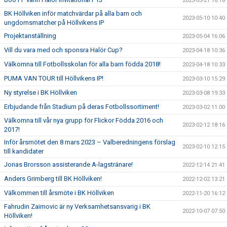
2023-05-21 18:18
BK Höllviken inför matchvärdar på alla barn och
2023-05-10 10:40
ungdomsmatcher på Höllvikens IP
Projektanställning
2023-05-04 16:06
Vill du vara med och sponsra Halör Cup?
2023-04-18 10:36
Välkomna till Fotbollsskolan för alla barn födda 2018!
2023-04-18 10:33
PUMA VAN TOUR till Höllvikens IP!
2023-03-10 15:29
Ny styrelse i BK Höllviken
2023-03-08 19:33
Erbjudande från Stadium på deras Fotbollssortiment!
2023-03-02 11:00
Välkomna till vår nya grupp för Flickor Födda 2016 och
2023-02-12 18:16
2017!
Inför årsmötet den 8 mars 2023 – Valberedningens förslag
2023-02-10 12:15
till kandidater
Jonas Brorsson assisterande A-lagstränare!
2022-12-14 21:41
Anders Grimberg till BK Höllviken!
2022-12-02 13:21
Välkommen till årsmöte i BK Höllviken
2022-11-20 16:12
Fahrudin Zaimovic är ny Verksamhetsansvarig i BK
2022-10-07 07:50
Höllviken!