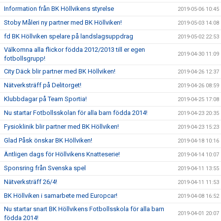
Information från BK Höllvikens styrelse
2019-05-06 10:45
Stoby Måleri ny partner med BK Höllviken!
2019-05-03 14:08
fd BK Höllviken spelare på landslagsuppdrag
2019-05-02 22:53
Välkomna alla flickor födda 2012/2013 till er egen
2019-04-30 11:09
fotbollsgrupp!
City Däck blir partner med BK Höllviken!
2019-04-26 12:37
Nätverksträff på Delitorget!
2019-04-26 08:59
Klubbdagar på Team Sportia!
2019-04-25 17:08
Nu startar Fotbollsskolan för alla barn födda 2014!
2019-04-23 20:35
Fysioklinik blir partner med BK Höllviken!
2019-04-23 15:23
Glad Påsk önskar BK Höllviken!
2019-04-18 10:16
Äntligen dags för Höllvikens Knatteserie!
2019-04-14 10:07
Sponsring från Svenska spel
2019-04-11 13:55
Nätverksträff 26/4!
2019-04-11 11:53
BK Höllviken i samarbete med Europcar!
2019-04-08 16:52
Nu startar snart BK Höllvikens Fotbollsskola för alla barn
2019-04-01 20:07
födda 2014!