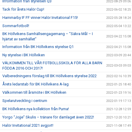
Information från styrelsen Q3
2022-08-29 09:06
Tack för årets Halör Cup!
2022-06-02 18:25
Hammarby IF FF vinner Halör Invitational F15!
2022-05-28 18:24
Sommarfotboll!
2022-05-04 13:22
BK Höllvikens Samhällsengagemang – ”Säkra Mål – I
2022-04-22 15:08
hjärtat av samhället”
Information från BK Höllvikens styrelse Q1
2022-04-21 15:08
Ny styrelse i BK Höllviken
2022-03-09 20:44
VÄLKOMMEN TILL VÅR FOTBOLLSSKOLA FÖR ALLA BARN
2022-03-03 09:03
FÖDDA 2016 OCH 2017!
Valberedningens förslag till BK Höllvikens styrelse 2022
2022-02-16 10:39
Årets ledarstab för BK Höllvikens A-lag
2022-01-25 18:40
Välkommen till årsmöte i BK Höllviken
2022-01-23 19:16
Spelarutveckling i centrum
2022-01-19 17:13
BK Höllvikens nya kollektion från Puma!
2021-12-28 12:59
Yorgo “Jojje” Skulis – tränare för damlaget även 2022!
2021-12-20 10:21
Halör Invitational 2021 avgjort!
2021-11-08 17:49