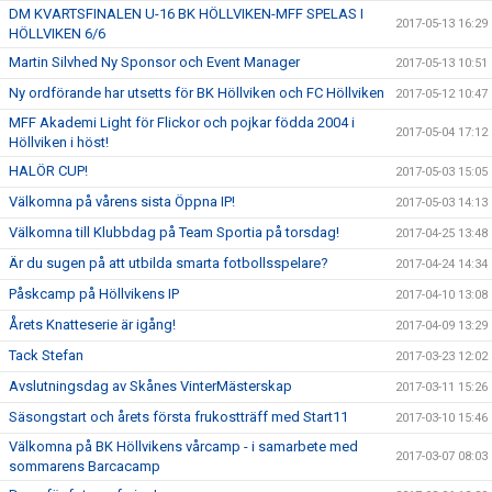
DM KVARTSFINALEN U-16 BK HÖLLVIKEN-MFF SPELAS I
2017-05-13 16:29
HÖLLVIKEN 6/6
Martin Silvhed Ny Sponsor och Event Manager
2017-05-13 10:51
Ny ordförande har utsetts för BK Höllviken och FC Höllviken
2017-05-12 10:47
MFF Akademi Light för Flickor och pojkar födda 2004 i
2017-05-04 17:12
Höllviken i höst!
HALÖR CUP!
2017-05-03 15:05
Välkomna på vårens sista Öppna IP!
2017-05-03 14:13
Välkomna till Klubbdag på Team Sportia på torsdag!
2017-04-25 13:48
Är du sugen på att utbilda smarta fotbollsspelare?
2017-04-24 14:34
Påskcamp på Höllvikens IP
2017-04-10 13:08
Årets Knatteserie är igång!
2017-04-09 13:29
Tack Stefan
2017-03-23 12:02
Avslutningsdag av Skånes VinterMästerskap
2017-03-11 15:26
Säsongstart och årets första frukostträff med Start11
2017-03-10 15:46
Välkomna på BK Höllvikens vårcamp - i samarbete med
2017-03-07 08:03
sommarens Barcacamp