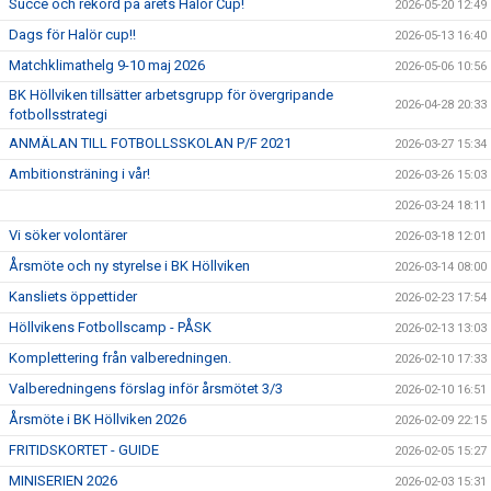
Succé och rekord på årets Halör Cup!
2026-05-20 12:49
Dags för Halör cup!!
2026-05-13 16:40
Matchklimathelg 9-10 maj 2026
2026-05-06 10:56
BK Höllviken tillsätter arbetsgrupp för övergripande
2026-04-28 20:33
fotbollsstrategi
ANMÄLAN TILL FOTBOLLSSKOLAN P/F 2021
2026-03-27 15:34
Ambitionsträning i vår!
2026-03-26 15:03
2026-03-24 18:11
Vi söker volontärer
2026-03-18 12:01
Årsmöte och ny styrelse i BK Höllviken
2026-03-14 08:00
Kansliets öppettider
2026-02-23 17:54
Höllvikens Fotbollscamp - PÅSK
2026-02-13 13:03
Komplettering från valberedningen.
2026-02-10 17:33
Valberedningens förslag inför årsmötet 3/3
2026-02-10 16:51
Årsmöte i BK Höllviken 2026
2026-02-09 22:15
FRITIDSKORTET - GUIDE
2026-02-05 15:27
MINISERIEN 2026
2026-02-03 15:31