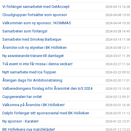
Vi förlänger samarbetet med GetAccept
2024-04-15 16:28
Cloudgruppen fortsätter som sponsor
2024-04-08 13:03
Välkommen som ny sponsor; 1KOMMA5
2024-04-04 10:50
Samarbeten som förlängs!
2024-03-28 14:49
Samarbete med Smokey Barbeque
2024-03-14 11:58
Årsmöte och ny styrelse i BK Höllviken
2024-03-08 12:11
Ny assisterande tränare till damlaget
2024-03-07 11:39
Två event ni inte får missa i denna veckan!
2024-02-27 11:54
Nytt samarbete med Ica Toppen
2024-02-22 09:52
Återigen dags för Ambitionsträning
2024-02-20 11:01
Valberedningens förslag inför Årsmötet den 6/3 2024
2024-02-15 15:45
Cupgeneralen har ordet
2024-02-12 09:21
Välkomna på Årsmöte i BK Höllviken!
2024-02-01 16:30
Delphi förlänger sitt sponsoravtal med BK Höllviken
2024-02-01 11:12
Ny sponsor - Karaten!
2024-01-22 13:31
BK Höllvikens nya matchkläder!
2024-01-12 13:22