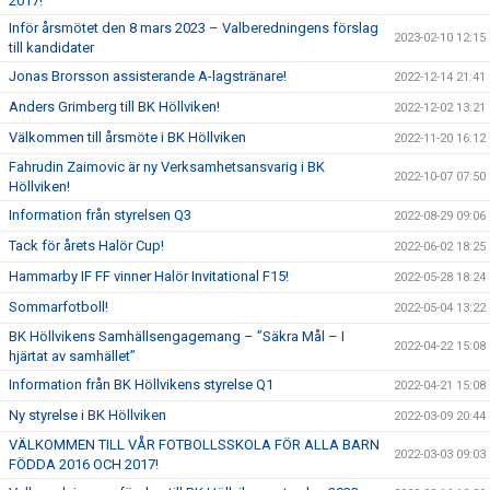
2017!
Inför årsmötet den 8 mars 2023 – Valberedningens förslag
2023-02-10 12:15
till kandidater
Jonas Brorsson assisterande A-lagstränare!
2022-12-14 21:41
Anders Grimberg till BK Höllviken!
2022-12-02 13:21
Välkommen till årsmöte i BK Höllviken
2022-11-20 16:12
Fahrudin Zaimovic är ny Verksamhetsansvarig i BK
2022-10-07 07:50
Höllviken!
Information från styrelsen Q3
2022-08-29 09:06
Tack för årets Halör Cup!
2022-06-02 18:25
Hammarby IF FF vinner Halör Invitational F15!
2022-05-28 18:24
Sommarfotboll!
2022-05-04 13:22
BK Höllvikens Samhällsengagemang – ”Säkra Mål – I
2022-04-22 15:08
hjärtat av samhället”
Information från BK Höllvikens styrelse Q1
2022-04-21 15:08
Ny styrelse i BK Höllviken
2022-03-09 20:44
VÄLKOMMEN TILL VÅR FOTBOLLSSKOLA FÖR ALLA BARN
2022-03-03 09:03
FÖDDA 2016 OCH 2017!