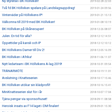
Ny styrelse i BK Höllviken!
2019-02-28 22:03
Två fd BK Höllviken spelare på Landslagsuppdrag!
2019-01-24 09:56
Vinterväder på Höllvikens IP!
2019-01-21 15:13
Välkomna till 2019 med BK Höllviken!
2019-01-08 10:19
BK Höllviken på Skånecupen!
2018-12-26 08:07
Julen. En tid för alla?
2018-12-12 14:51
Öppettider på kansli och IP
2018-12-12 10:12
BK Höllvikens Damer till Div 2!
2018-12-05 16:09
BK Höllviken i Afrika!
2018-11-06 11:07
Nytt ledarteam i BK Höllvikens A-lag 2019!
2018-10-31 09:54
TRÄNARMÖTE
2018-10-19 11:01
Avslutning i Knatteserien
2018-10-17 15:46
BK Höllviken utökar sin klädprofil!
2018-10-16 15:41
MiniKnatteserien slut för i år
2018-10-07 17:04
Tjäna pengar via sponsorhuset!
2018-09-11 08:58
Heroisk insats av F14 laget i DM finalen!
2018-09-01 15:30