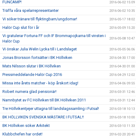
FUNCAMP!
2016-06-02 15:09
Träffa våra spelarrepresentanter
2016-06-02 10:35
Vi söker tränare till flyktingbarn/ungdomar!
2016-05-17 18:02
Halör Cup slut för i år
2016-05-09 15:20
Vi gratulerar Fortuna FF och IF Brommapojkarna till vinsten i
2016-05-08 10:47
Halör Cup
Vi önskar Julia Welin Lycka till i Landslaget
2016-05-05 06:06
Jonas Brorsson fortsätter i BK Höllviken
2016-04-30 17:00
Mats Nilsson slutar i BK Höllviken
2016-04-30 01:00
Pressmeddelande Halör Cup 2016
2016-04-29 12:02
Missa inte årets matcher - köp årskort idag!
2016-04-06 09:55
Robert numera glad pensionär!
2016-03-31 12:46
Namnbytet av FC Höllviken till BK Höllviken 2011
2016-03-31 12:44
Tre Höllvikentjejer uttagna till landslagssamling i Futsal!
2016-03-18 10:13
BK HÖLLVIKEN SVENSKA MÄSTARE I FUTSAL!!
2016-03-18 10:00
BK Höllviken söker Arkitekt
2016-03-10 11:33
Klubbchefen har ordet!
2016-02-20 20:41