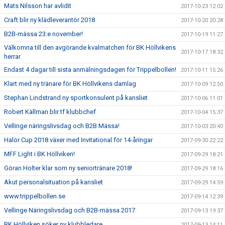
Mats Nilsson har avlidit
2017-10-23 12:02
Craft blir ny klädleverantör 2018
2017-10-20 20:28
B2B-mässa 23:e november!
2017-10-19 11:27
Välkomna till den avgörande kvalmatchen för BK Höllvikens
2017-10-17 18:32
herrar
Endast 4 dagar till sista anmälningsdagen för Trippelbollen!
2017-10-11 15:26
Klart med ny tränare för BK Höllvikens damlag
2017-10-09 12:50
Stephan Lindstrand ny sportkonsulent på kansliet
2017-10-06 11:01
Robert Källman blir tf klubbchef
2017-10-04 15:37
Vellinge näringslivsdag och B2B Mässa!
2017-10-03 20:40
Halör Cup 2018 växer med Invitational för 14-åringar
2017-09-30 22:22
MFF Light i BK Höllviken!
2017-09-29 18:21
Göran Holter klar som ny seniortränare 2018!
2017-09-29 18:16
Akut personalsituation på kansliet
2017-09-29 14:59
www.trippelbollen.se
2017-09-14 12:39
Vellinge Näringslivsdag och B2B-mässa 2017
2017-09-13 19:37
BK Höllviken söker ny klubbledare
2017-09-13 14:11