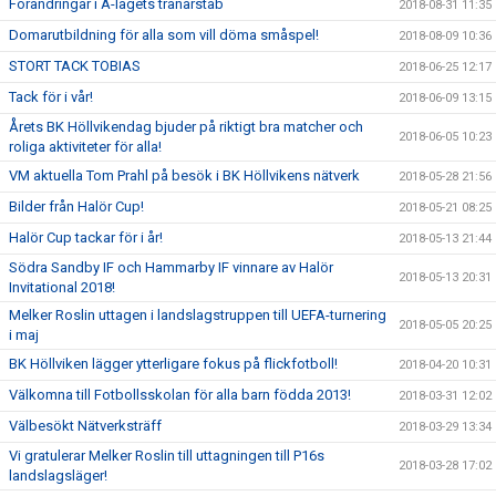
Förändringar i A-lagets tränarstab
2018-08-31 11:35
Domarutbildning för alla som vill döma småspel!
2018-08-09 10:36
STORT TACK TOBIAS
2018-06-25 12:17
Tack för i vår!
2018-06-09 13:15
Årets BK Höllvikendag bjuder på riktigt bra matcher och
2018-06-05 10:23
roliga aktiviteter för alla!
VM aktuella Tom Prahl på besök i BK Höllvikens nätverk
2018-05-28 21:56
Bilder från Halör Cup!
2018-05-21 08:25
Halör Cup tackar för i år!
2018-05-13 21:44
Södra Sandby IF och Hammarby IF vinnare av Halör
2018-05-13 20:31
Invitational 2018!
Melker Roslin uttagen i landslagstruppen till UEFA-turnering
2018-05-05 20:25
i maj
BK Höllviken lägger ytterligare fokus på flickfotboll!
2018-04-20 10:31
Välkomna till Fotbollsskolan för alla barn födda 2013!
2018-03-31 12:02
Välbesökt Nätverksträff
2018-03-29 13:34
Vi gratulerar Melker Roslin till uttagningen till P16s
2018-03-28 17:02
landslagsläger!