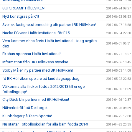
2019-06-24 18:14
SUPERCAMP HÖLLVIKEN!
2019-06-24 09:27
Nytt konstgräs på K1!
2019-06-23 08:53
Svensk fastighetsförmedling blir partner i BK Höllviken!
2019-06-07 13:58
Nacka FC vann Halör Invitational för F15!
2019-06-04 22:30
Vem kommer vinna årets Halör Invitational - idag avgörs
2019-06-01 06:31
det!
Ekohus sponsrar Halör Invitational!
2019-05-21 15:27
Information från BK Höllvikens styrelse
2019-05-06 10:45
Stoby Måleri ny partner med BK Höllviken!
2019-05-03 14:08
fd BK Höllviken spelare på landslagsuppdrag
2019-05-02 22:53
Välkomna alla flickor födda 2012/2013 till er egen
2019-04-30 11:09
fotbollsgrupp!
City Däck blir partner med BK Höllviken!
2019-04-26 12:37
Nätverksträff på Delitorget!
2019-04-26 08:59
Klubbdagar på Team Sportia!
2019-04-25 17:08
Nu startar Fotbollsskolan för alla barn födda 2014!
2019-04-23 20:35