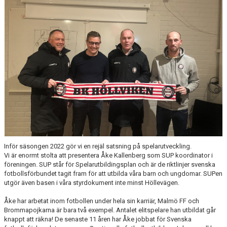
BILDGALLERI
DOKUMENT
SPELKLAR - FOLKSAM
FÖR BESÖKARE
WEBSHOP
Inför säsongen 2022 gör vi en rejäl satsning på spelarutveckling.
Vi är enormt stolta att presentera Åke Kallenberg som SUP koordinator i
föreningen. SUP står för Spelarutbildingsplan och är de riktlinjer svenska
fotbollsförbundet tagit fram för att utbilda våra barn och ungdomar. SUPen
utgör även basen i våra styrdokument inte minst Höllevägen.
Åke har arbetat inom fotbollen under hela sin karriär, Malmö FF och
Brommapojkarna är bara två exempel. Antalet elitspelare han utbildat går
knappt att räkna! De senaste 11 åren har Åke jobbat för Svenska