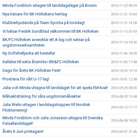
Minda Forsblom uttagen till landslagsläger på Bosön
2016-11-23 08:59
Nya tränare för BK Höllvikens herrlag
2016-11-21 16:04
Klubberbjudande på Team Sportia på torsdag!
2016-11-21 14:58
Vi hälsar Fredrik Sundblad välkommen till BK Höllviken
2016-11-15 07:43
BK/FC Höllviken avvecklar ett A-lag och satsar på
2016-11-14 18:30
ungdomsverksamheten
Ny Softshelljacka att beställa!
2016-11-06 18:00
Kallelse till extra årsmöte i BK&FC Höllviken
2016-11-06 17:48
Dags för årets BK Höllviken Fest!
2016-10-25 13:10
Provträna för vårt U-17 lag!
2016-10-01 12:38
Julia och Minda uttagna till landslaget för att spela EM-kval!
2016-09-29 08:05
Målvaktsträning för våra ungdomsmålvakter
2016-08-23 15:48
Julia Welin uttagen i landslagstruppen till Nordisk
2016-06-15 17:17
Flickturnering!
Minda Forsblom och Julia Jonasson uttagna till Svenska
2016-06-08 18:00
Futsallandslaget!
Årets 6 Juni pristagare!
2016-06-07 21:46