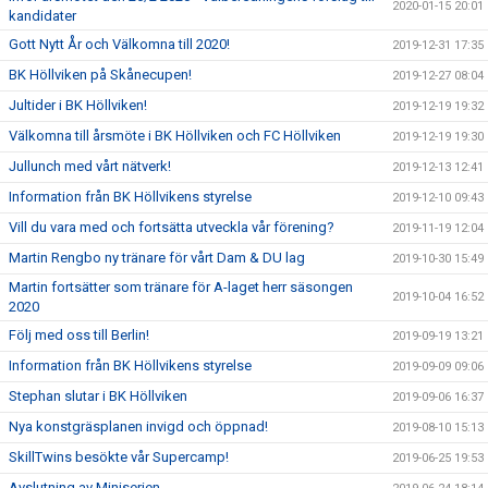
2020-01-15 20:01
kandidater
Gott Nytt År och Välkomna till 2020!
2019-12-31 17:35
BK Höllviken på Skånecupen!
2019-12-27 08:04
Jultider i BK Höllviken!
2019-12-19 19:32
Välkomna till årsmöte i BK Höllviken och FC Höllviken
2019-12-19 19:30
Jullunch med vårt nätverk!
2019-12-13 12:41
Information från BK Höllvikens styrelse
2019-12-10 09:43
Vill du vara med och fortsätta utveckla vår förening?
2019-11-19 12:04
Martin Rengbo ny tränare för vårt Dam & DU lag
2019-10-30 15:49
Martin fortsätter som tränare för A-laget herr säsongen
2019-10-04 16:52
2020
Följ med oss till Berlin!
2019-09-19 13:21
Information från BK Höllvikens styrelse
2019-09-09 09:06
Stephan slutar i BK Höllviken
2019-09-06 16:37
Nya konstgräsplanen invigd och öppnad!
2019-08-10 15:13
SkillTwins besökte vår Supercamp!
2019-06-25 19:53
Avslutning av Miniserien