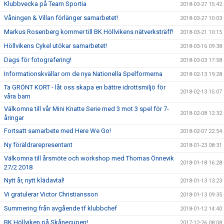
Klubbvecka på Team Sportia
2018-03-27 15:42
Våningen & Villan förlänger samarbetet!
2018-03-27 10:03
Markus Rosenberg kommer till BK Höllvikens nätverksträff!
2018-03-21 10:15
Höllvikens Cykel utökar samarbetet!
2018-03-16 09:38
Dags för fotografering!
2018-03-03 17:58
Informationskvällar om de nya Nationella Spelformerna
2018-02-13 19:28
Ta GRÖNT KORT - låt oss skapa en bättre idrottsmiljö för
2018-02-13 15:07
våra barn
Välkomna till vår Mini Knatte Serie med 3 mot 3 spel för 7-
2018-02-08 12:32
åringar
Fortsatt samarbete med Here We Go!
2018-02-07 22:54
Ny föräldrarepresentant
2018-01-23 08:31
Välkomna till årsmöte och workshop med Thomas Önnevik
2018-01-18 16:28
27/2 2018
Nytt år, nytt klädavtal!
2018-01-13 13:23
Vi gratulerar Victor Christiansson
2018-01-13 09:35
Summering från avgående tf klubbchef
2018-01-12 14:40
BK Höllviken på Skånecupen!
2017-12-26 08:08