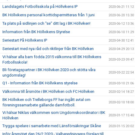
Landslagets Fotbollsskola på Höllvikens IP
2020-06-21 11:12
BK Höllvikens personal korttidspermitteras från 1 juni
2020-06-20 15:30
Ta plats på sidlinjen och "se" ditt lag i BK Höllviken!
2020-06-12 13:36
Information från BK Höllvikens Styrelse
2020-06-10 11:29
Seriestart På Höllvikens IP
2020-04-30 12:41
Seriestart med nya råd och riktlinjer från BK Höllviken
2020-04-29 20:13
Vi hälsar alla barn födda 2015 välkomna till BK Höllvikens
2020-03-23 09:47
Fotbollsskola!
Bli företagspartner i BK Höllviken 2020 och stötta våra
2020-03-22 22:54
ungdomslag!
Q1 - Information från BK Höllvikens styrelse
2020-03-10 21:06
Välkomna till årsmöte i BK Höllviken och FC Höllviken
2020-02-14 18:27
BK Höllviken och Trelleborgs FF har ingått avtal om
2020-02-10 18:00
föreningssamarbete gällande damfotboll.
Vi hälsar Niklas välkommen som Ungdomskoordinator i BK
2020-01-17 15:40
Höllviken
Trygga spelare i samarbete med Länsförsäkringar Skåne
2020-01-15 20:02
Inför årsmötet den 26/2 2020 - Valberedningens förslag till