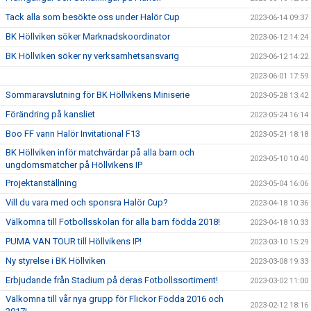
Tack alla som besökte oss under Halör Cup
2023-06-14 09:37
BK Höllviken söker Marknadskoordinator
2023-06-12 14:24
BK Höllviken söker ny verksamhetsansvarig
2023-06-12 14:22
2023-06-01 17:59
Sommaravslutning för BK Höllvikens Miniserie
2023-05-28 13:42
Förändring på kansliet
2023-05-24 16:14
Boo FF vann Halör Invitational F13
2023-05-21 18:18
BK Höllviken inför matchvärdar på alla barn och
2023-05-10 10:40
ungdomsmatcher på Höllvikens IP
Projektanställning
2023-05-04 16:06
Vill du vara med och sponsra Halör Cup?
2023-04-18 10:36
Välkomna till Fotbollsskolan för alla barn födda 2018!
2023-04-18 10:33
PUMA VAN TOUR till Höllvikens IP!
2023-03-10 15:29
Ny styrelse i BK Höllviken
2023-03-08 19:33
Erbjudande från Stadium på deras Fotbollssortiment!
2023-03-02 11:00
Välkomna till vår nya grupp för Flickor Födda 2016 och
2023-02-12 18:16