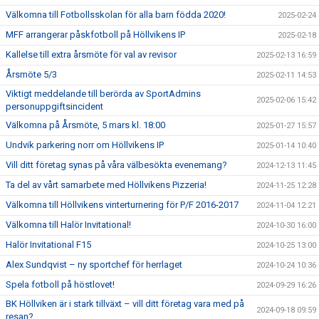
Välkomna till Fotbollsskolan för alla barn födda 2020!
2025-02-24
MFF arrangerar påskfotboll på Höllvikens IP
2025-02-18
Kallelse till extra årsmöte för val av revisor
2025-02-13 16:59
Årsmöte 5/3
2025-02-11 14:53
Viktigt meddelande till berörda av SportAdmins
2025-02-06 15:42
personuppgiftsincident
Välkomna på Årsmöte, 5 mars kl. 18:00
2025-01-27 15:57
Undvik parkering norr om Höllvikens IP
2025-01-14 10:40
Vill ditt företag synas på våra välbesökta evenemang?
2024-12-13 11:45
Ta del av vårt samarbete med Höllvikens Pizzeria!
2024-11-25 12:28
Välkomna till Höllvikens vinterturnering för P/F 2016-2017
2024-11-04 12:21
Välkomna till Halör Invitational!
2024-10-30 16:00
Halör Invitational F15
2024-10-25 13:00
Alex Sundqvist – ny sportchef för herrlaget
2024-10-24 10:36
Spela fotboll på höstlovet!
2024-09-29 16:26
BK Höllviken är i stark tillväxt – vill ditt företag vara med på
2024-09-18 09:59
resan?