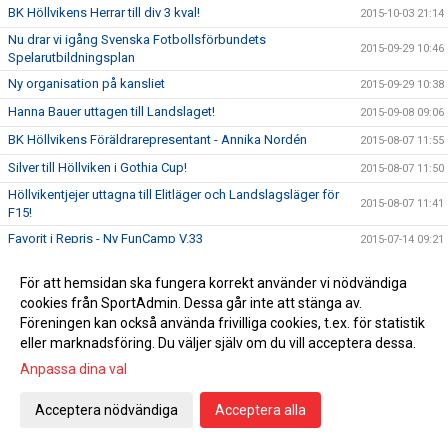
BK Höllvikens Herrar till div 3 kval!
2015-10-03 21:14
Nu drar vi igång Svenska Fotbollsförbundets
2015-09-29 10:46
Spelarutbildningsplan
Ny organisation på kansliet
2015-09-29 10:38
Hanna Bauer uttagen till Landslaget!
2015-09-08 09:06
BK Höllvikens Föräldrarepresentant - Annika Nordén
2015-08-07 11:55
Silver till Höllviken i Gothia Cup!
2015-08-07 11:50
Höllvikentjejer uttagna till Elitläger och Landslagsläger för
2015-08-07 11:41
F15!
Favorit i Repris - Ny FunCamp V.33
2015-07-14 09:21
FC Höllviken - Malmö FF på Höllvikens IP fredag den 26 juni
2015-06-22 18:03
För att hemsidan ska fungera korrekt använder vi nödvändiga
klockan 19,00!
cookies från SportAdmin. Dessa går inte att stänga av.
Fun Camp på Höllvikens IP
2015-06-17 12:47
Föreningen kan också använda frivilliga cookies, t.ex. för statistik
BK Höllvikendagen med prisutdelning!
2015-06-06 12:28
eller marknadsföring. Du väljer själv om du vill acceptera dessa.
Välkomna på Fotbollensdag!
2015-06-01 08:59
Anpassa dina val
Förköp till Sommarens höjdpunkter på Höllvikens IP!
2015-05-28 11:15
Acceptera nödvändiga
Acceptera alla
Välkomna på BK Höllvikens FunCamp!
2015-05-18 10:40