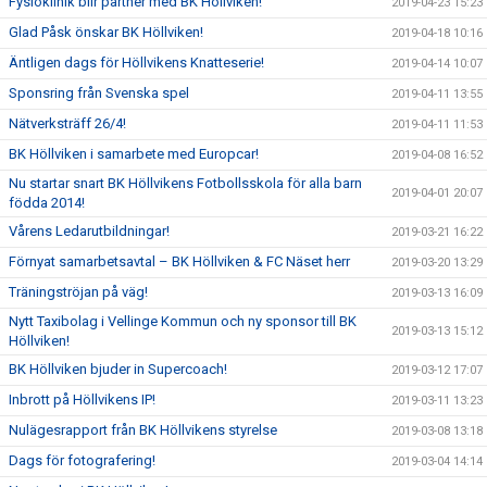
Fysioklinik blir partner med BK Höllviken!
2019-04-23 15:23
Glad Påsk önskar BK Höllviken!
2019-04-18 10:16
Äntligen dags för Höllvikens Knatteserie!
2019-04-14 10:07
Sponsring från Svenska spel
2019-04-11 13:55
Nätverksträff 26/4!
2019-04-11 11:53
BK Höllviken i samarbete med Europcar!
2019-04-08 16:52
Nu startar snart BK Höllvikens Fotbollsskola för alla barn
2019-04-01 20:07
födda 2014!
Vårens Ledarutbildningar!
2019-03-21 16:22
Förnyat samarbetsavtal – BK Höllviken & FC Näset herr
2019-03-20 13:29
Träningströjan på väg!
2019-03-13 16:09
Nytt Taxibolag i Vellinge Kommun och ny sponsor till BK
2019-03-13 15:12
Höllviken!
BK Höllviken bjuder in Supercoach!
2019-03-12 17:07
Inbrott på Höllvikens IP!
2019-03-11 13:23
Nulägesrapport från BK Höllvikens styrelse
2019-03-08 13:18
Dags för fotografering!
2019-03-04 14:14