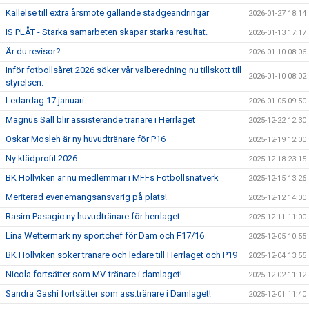
Kallelse till extra årsmöte gällande stadgeändringar
2026-01-27 18:14
IS PLÅT - Starka samarbeten skapar starka resultat.
2026-01-13 17:17
Är du revisor?
2026-01-10 08:06
Inför fotbollsåret 2026 söker vår valberedning nu tillskott till
2026-01-10 08:02
styrelsen.
Ledardag 17 januari
2026-01-05 09:50
Magnus Säll blir assisterande tränare i Herrlaget
2025-12-22 12:30
Oskar Mosleh är ny huvudtränare för P16
2025-12-19 12:00
Ny klädprofil 2026
2025-12-18 23:15
BK Höllviken är nu medlemmar i MFFs Fotbollsnätverk
2025-12-15 13:26
Meriterad evenemangsansvarig på plats!
2025-12-12 14:00
Rasim Pasagic ny huvudtränare för herrlaget
2025-12-11 11:00
Lina Wettermark ny sportchef för Dam och F17/16
2025-12-05 10:55
BK Höllviken söker tränare och ledare till Herrlaget och P19
2025-12-04 13:55
Nicola fortsätter som MV-tränare i damlaget!
2025-12-02 11:12
Sandra Gashi fortsätter som ass.tränare i Damlaget!
2025-12-01 11:40