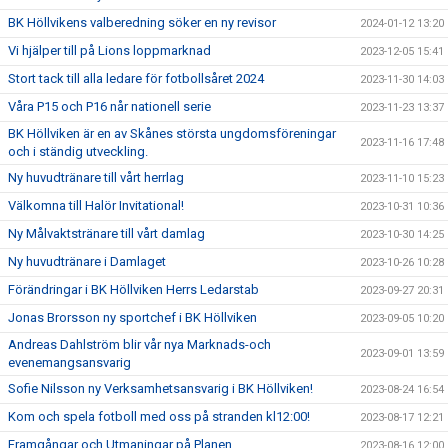
BK Höllvikens valberedning söker en ny revisor
2024-01-12 13:20
Vi hjälper till på Lions loppmarknad
2023-12-05 15:41
Stort tack till alla ledare för fotbollsåret 2024
2023-11-30 14:03
Våra P15 och P16 når nationell serie
2023-11-23 13:37
BK Höllviken är en av Skånes största ungdomsföreningar
2023-11-16 17:48
och i ständig utveckling.
Ny huvudtränare till vårt herrlag
2023-11-10 15:23
Välkomna till Halör Invitational!
2023-10-31 10:36
Ny Målvaktstränare till vårt damlag
2023-10-30 14:25
Ny huvudtränare i Damlaget
2023-10-26 10:28
Förändringar i BK Höllviken Herrs Ledarstab
2023-09-27 20:31
Jonas Brorsson ny sportchef i BK Höllviken
2023-09-05 10:20
Andreas Dahlström blir vår nya Marknads-och
2023-09-01 13:59
evenemangsansvarig
Sofie Nilsson ny Verksamhetsansvarig i BK Höllviken!
2023-08-24 16:54
Kom och spela fotboll med oss på stranden kl12:00!
2023-08-17 12:21
Framgångar och Utmaningar på Planen
2023-08-16 12:00