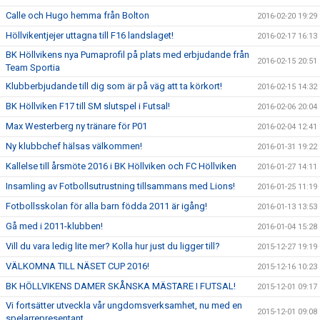
Calle och Hugo hemma från Bolton
2016-02-20 19:29
Höllvikentjejer uttagna till F16 landslaget!
2016-02-17 16:13
BK Höllvikens nya Pumaprofil på plats med erbjudande från
2016-02-15 20:51
Team Sportia
Klubberbjudande till dig som är på väg att ta körkort!
2016-02-15 14:32
BK Höllviken F17 till SM slutspel i Futsal!
2016-02-06 20:04
Max Westerberg ny tränare för P01
2016-02-04 12:41
Ny klubbchef hälsas välkommen!
2016-01-31 19:22
Kallelse till årsmöte 2016 i BK Höllviken och FC Höllviken
2016-01-27 14:11
Insamling av Fotbollsutrustning tillsammans med Lions!
2016-01-25 11:19
Fotbollsskolan för alla barn födda 2011 är igång!
2016-01-13 13:53
Gå med i 2011-klubben!
2016-01-04 15:28
Vill du vara ledig lite mer? Kolla hur just du ligger till?
2015-12-27 19:19
VÄLKOMNA TILL NÄSET CUP 2016!
2015-12-16 10:23
BK HÖLLVIKENS DAMER SKÅNSKA MÄSTARE I FUTSAL!
2015-12-01 09:17
Vi fortsätter utveckla vår ungdomsverksamhet, nu med en
2015-12-01 09:08
spelarrepresentant