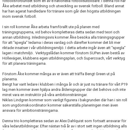
fotbollsförbundet som en av 8 nationella fotbollsutbildare. I denna roll har
Åke arbetet med utbildning och utveckling av svensk fotboll. Bland annat
har han agerat handledare för tränare som går den högsta utbildningen
inom svensk fotboll.
I sin roll kommer Åke arbeta framförallt ute på planen med
träningsgrupperna, vid behov kompletteras detta sedan med teori och
annan utbildning. Inledningsvis kommer Åke besöka alla träningsgrupper
för att ”spegla” ledarna i deras vardag och därefter kommer det bli mer
riktade insatser i vår utbildningsmiljö. I detta arbete ingår även att ”spegla”
lagen i matchmiljö. Verktygslådan kommer förutom SUPen även bestå av
Höllevägen, klubbens egen utbildningsplan, och Supercoach, vårt verktyg
för att planera träningarna.
Förutom Åke kommer många av er även att träffa Bengt Green ut på
planerna.
Bengt har varit ledare i klubben i många år och är just nu tränare för vårt P19
lag men kommer även hjälpa andra åldersgrupper där det behövs och inte
minst vara en instruktör på våra ambitionsträningar.
Niklas Lindgren kommer som vanligt figurera i bakgrunden där han i sin roll
som ungdomskoordinator kommer säkerställa planeringen men även
ansvara för ambitionsträningarna.
Denna trio kompletteras sedan av Alex Dahlquist som fortsatt ansvarar för
våra ledarutbildningar. Efter nästan två år av i stort sett ingen utbildning alls