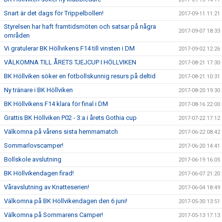
Snart är det dags för Trippelbollen!
2017-09-11 11:21
Styrelsen har haft framtidsmöten och satsar på några
2017-09-07 18:33
områden
Vi gratulerar BK Höllvikens F14 till vinsten i DM
2017-09-02 12:26
VÄLKOMNA TILL ÅRETS TJEJCUP I HÖLLVIKEN
2017-08-21 17:30
BK Höllviken söker en fotbollskunnig resurs på deltid
2017-08-21 10:31
Ny tränare i BK Höllviken
2017-08-20 19:30
BK Höllvikens F14 klara för final i DM
2017-08-16 22:00
Grattis BK Höllviken P02 - 3:a i årets Gothia cup
2017-07-22 17:12
Välkomna på vårens sista hemmamatch
2017-06-22 08:42
Sommarlovscamper!
2017-06-20 14:41
Bollskole avslutning
2017-06-19 16:05
BK Höllvikendagen firad!
2017-06-07 21:20
Våravslutning av Knatteserien!
2017-06-04 18:49
Välkomna på BK Höllvikendagen den 6 juni!
2017-05-30 13:51
Välkomna på Sommarens Camper!
2017-05-13 17:13