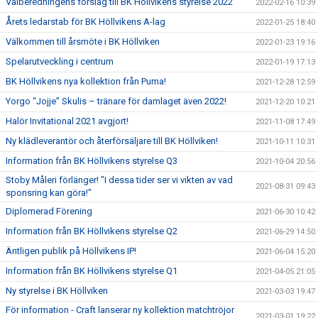
Valberedningens förslag till BK Höllvikens styrelse 2022
2022-02-16 10:39
Årets ledarstab för BK Höllvikens A-lag
2022-01-25 18:40
Välkommen till årsmöte i BK Höllviken
2022-01-23 19:16
Spelarutveckling i centrum
2022-01-19 17:13
BK Höllvikens nya kollektion från Puma!
2021-12-28 12:59
Yorgo “Jojje” Skulis – tränare för damlaget även 2022!
2021-12-20 10:21
Halör Invitational 2021 avgjort!
2021-11-08 17:49
Ny klädleverantör och återförsäljare till BK Höllviken!
2021-10-11 10:31
Information från BK Höllvikens styrelse Q3
2021-10-04 20:56
Stoby Måleri förlänger! "I dessa tider ser vi vikten av vad
2021-08-31 09:43
sponsring kan göra!"
Diplomerad Förening
2021-06-30 10:42
Information från BK Höllvikens styrelse Q2
2021-06-29 14:50
Äntligen publik på Höllvikens IP!
2021-06-04 15:20
Information från BK Höllvikens styrelse Q1
2021-04-05 21:05
Ny styrelse i BK Höllviken
2021-03-03 19:47
För information - Craft lanserar ny kollektion matchtröjor
2021-03-01 19:22