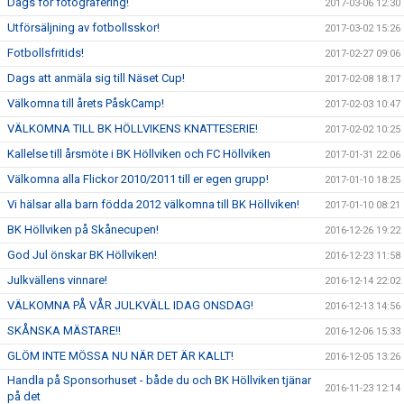
Dags för fotografering!
2017-03-06 12:30
Utförsäljning av fotbollsskor!
2017-03-02 15:26
Fotbollsfritids!
2017-02-27 09:06
Dags att anmäla sig till Näset Cup!
2017-02-08 18:17
Välkomna till årets PåskCamp!
2017-02-03 10:47
VÄLKOMNA TILL BK HÖLLVIKENS KNATTESERIE!
2017-02-02 10:25
Kallelse till årsmöte i BK Höllviken och FC Höllviken
2017-01-31 22:06
Välkomna alla Flickor 2010/2011 till er egen grupp!
2017-01-10 18:25
Vi hälsar alla barn födda 2012 välkomna till BK Höllviken!
2017-01-10 08:21
BK Höllviken på Skånecupen!
2016-12-26 19:22
God Jul önskar BK Höllviken!
2016-12-23 11:58
Julkvällens vinnare!
2016-12-14 22:02
VÄLKOMNA PÅ VÅR JULKVÄLL IDAG ONSDAG!
2016-12-13 14:56
SKÅNSKA MÄSTARE!!
2016-12-06 15:33
GLÖM INTE MÖSSA NU NÄR DET ÄR KALLT!
2016-12-05 13:26
Handla på Sponsorhuset - både du och BK Höllviken tjänar
2016-11-23 12:14
på det