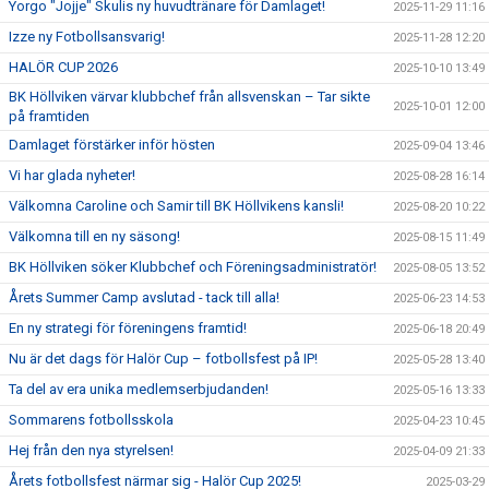
Yorgo "Jojje" Skulis ny huvudtränare för Damlaget!
2025-11-29 11:16
Izze ny Fotbollsansvarig!
2025-11-28 12:20
HALÖR CUP 2026
2025-10-10 13:49
BK Höllviken värvar klubbchef från allsvenskan – Tar sikte
2025-10-01 12:00
på framtiden
Damlaget förstärker inför hösten
2025-09-04 13:46
Vi har glada nyheter!
2025-08-28 16:14
Välkomna Caroline och Samir till BK Höllvikens kansli!
2025-08-20 10:22
Välkomna till en ny säsong!
2025-08-15 11:49
BK Höllviken söker Klubbchef och Föreningsadministratör!
2025-08-05 13:52
Årets Summer Camp avslutad - tack till alla!
2025-06-23 14:53
En ny strategi för föreningens framtid!
2025-06-18 20:49
Nu är det dags för Halör Cup – fotbollsfest på IP!
2025-05-28 13:40
Ta del av era unika medlemserbjudanden!
2025-05-16 13:33
Sommarens fotbollsskola
2025-04-23 10:45
Hej från den nya styrelsen!
2025-04-09 21:33
Årets fotbollsfest närmar sig - Halör Cup 2025!
2025-03-29