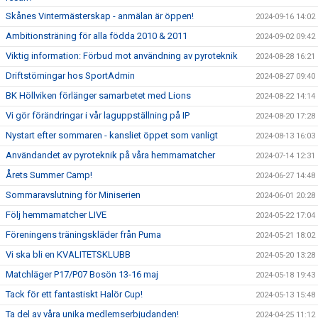
Skånes Vintermästerskap - anmälan är öppen!
2024-09-16 14:02
Ambitionsträning för alla födda 2010 & 2011
2024-09-02 09:42
Viktig information: Förbud mot användning av pyroteknik
2024-08-28 16:21
Driftstörningar hos SportAdmin
2024-08-27 09:40
BK Höllviken förlänger samarbetet med Lions
2024-08-22 14:14
Vi gör förändringar i vår laguppställning på IP
2024-08-20 17:28
Nystart efter sommaren - kansliet öppet som vanligt
2024-08-13 16:03
Användandet av pyroteknik på våra hemmamatcher
2024-07-14 12:31
Årets Summer Camp!
2024-06-27 14:48
Sommaravslutning för Miniserien
2024-06-01 20:28
Följ hemmamatcher LIVE
2024-05-22 17:04
Föreningens träningskläder från Puma
2024-05-21 18:02
Vi ska bli en KVALITETSKLUBB
2024-05-20 13:28
Matchläger P17/P07 Bosön 13-16 maj
2024-05-18 19:43
Tack för ett fantastiskt Halör Cup!
2024-05-13 15:48
Ta del av våra unika medlemserbjudanden!
2024-04-25 11:12