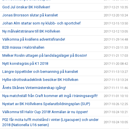
God Jul önskar BK Höllviken!
2017-12-21 10:35
Jonas Brorsson slutar på kansliet
2017-12-20 10:24
Johan Alm startar som ny klubb- och sportchef
2017-12-15 13:50
Ny målvaktstränare till BK Höllviken
2017-12-12 13:05
Välkomna på kvällens adventsfirande!
2017-11-29 14:48
B2B mässa i Halörshallen
2017-11-23 11:33
Melker Roslin uttagen på landslagsläger på Bosön!
2017-11-21 17:03
Nytt konstsgräs på K1 2018
2017-11-20 08:42
Längre öppettider och bemanning på kansliet
2017-11-13 13:27
Hyllie idrottsskadeklinik besöker BK Höllviken
2017-11-13 13:24
Årets Skånes Vintermästerskap igång!
2017-11-11 11:46
Nya matchställ från Craft kommer att ingå i träningsavgift!
2017-11-01 10:10
Nystart av BK Höllvikens Spelarutbildningsplan (SUP)
2017-10-26 12:25
Välkomna till Halör Cup 2018! Anmälan är nu öppen!
2017-10-24 10:21
P02 får möta tufft motstånd i vinter (Ligacupen) och under
2017-10-24 10:05
2018 (Nationella U16 serien)