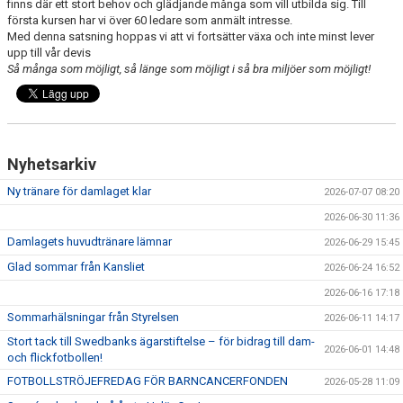
finns där ett stort behov och glädjande många som vill utbilda sig. Till
första kursen har vi över 60 ledare som anmält intresse.
Med denna satsning hoppas vi att vi fortsätter växa och inte minst lever
upp till vår devis
Så många som möjligt, så länge som möjligt i så bra miljöer som möjligt!
Nyhetsarkiv
Ny tränare för damlaget klar
2026-07-07 08:20
2026-06-30 11:36
Damlagets huvudtränare lämnar
2026-06-29 15:45
Glad sommar från Kansliet
2026-06-24 16:52
2026-06-16 17:18
Sommarhälsningar från Styrelsen
2026-06-11 14:17
Stort tack till Swedbanks ägarstiftelse – för bidrag till dam-
2026-06-01 14:48
och flickfotbollen!
FOTBOLLSTRÖJEFREDAG FÖR BARNCANCERFONDEN
2026-05-28 11:09