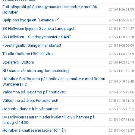
Fotbollsprofil på Sundsgymnasiet i samarbete med BK
2015-11-26 11:09
Höllviken
Hjälp oss bygga ett "Levande IP"
2015-11-25 09:37
BK Höllviken tjejer till Svenska Landslaget!
2015-11-17 14:27
BK Höllviken + Sundsgymnasiet = SANT
2015-11-10 10:18
Föreningsutbildningen har startat!
2015-11-05 09:09
Till alla föräldrar i BK Höllviken
2015-11-04 19:09
Spelare till Bolton!
2015-11-03 18:14
NU startar vår stora ungdomssatsning!
2015-11-01 17:18
Höllviken Proffscamp på höstlovet i samarbete med Bolton
2015-10-19 13:48
Wanderers FC
Välkomna på Tjejcamp på höstlovet!
2015-10-15 15:06
Välkomna på årets Fotbollsfest!
2015-10-15 11:13
Hösterbjudande från vår partner
2015-10-15 10:52
BK Höllvikens Herrar inleder kvalet till div 3 hemma på
2015-10-07 11:06
lördag kl 14,00
Höllvikens Knatteserie tackar för i år!
2015-10-04 16:37