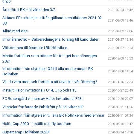
2022
Årsmöte i BK Höllviken den 3/3
2021-02-24 16:42
Skånes FF:s riktlinjer utifrån gällande restriktioner 2021-02-
2021-02-08 19:46
08
Alltid med oss
2021-02-02 12:06
Inför årsmötet – Valberedningens förslag till kandidater
2021-01-27 15:34
Välkommen till årsmöte i BK Höllviken.
2021-01-27 10:13
Martin fortsätter som tränare för A-laget herr säsongen
2020-12-09 10:33
2021
Information från styrelsen Q4 till alla medlemmar i BK
2020-12-08 14:54
Höllviken
Vill du vara med och fortsätta att utveckla vår förening?
2020-11-16 17:33
Inställt Halör Invitational i U14, U15 och F15.
2020-10-27 20:49
FC Rosengård vinnare av Halör Invitational F13!
2020-10-26 20:07
Vi spelar fortfarande Publikfritt på Höllvikens IP
2020-09-11 11:56
Information från styrelsen till alla BK Höllvikens medlemmar
2020-09-11 07:34
Halör Cup 2020 - Inställt och flyttas fram.
2020-08-16 19:47
Supercamp Höllviken 2020!
2020-08-14 12:10