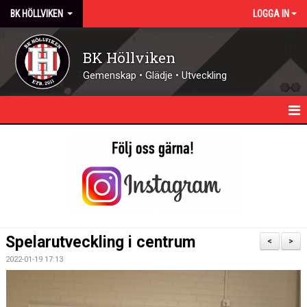
BK HÖLLVIKEN
LOGGA IN
BK Höllviken
Gemenskap • Glädje • Utveckling
HEM
KALENDER
NYHETER
KONTAKT - ÖPPETTIDER
Spelarutveckling i centrum
<
>
FÖRENINGEN
2022-01-19 17:13
DOMARE