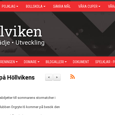
POJKLAG
BOLLSKOLA
SÄKRA MÅL
VÅRA CUPER
VÅR
lviken
dje • Utveckling
ÖRENINGEN
DOMARE
BILDGALLERI
DOKUMENT
SPELKLAR - 
på Höllvikens
<
>
sbiljetter till sommarens stormatcher i
rklubben Örgryte IS kommer på besök den