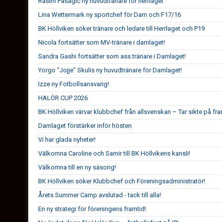
Rasim Pasagic ny huvudtränare för herrlaget
Lina Wettermark ny sportchef för Dam och F17/16
BK Höllviken söker tränare och ledare till Herrlaget och P19
Nicola fortsätter som MV-tränare i damlaget!
Sandra Gashi fortsätter som ass.tränare i Damlaget!
Yorgo "Jojje" Skulis ny huvudtränare för Damlaget!
Izze ny Fotbollsansvarig!
HALÖR CUP 2026
BK Höllviken värvar klubbchef från allsvenskan – Tar sikte på fr
Damlaget förstärker inför hösten
Vi har glada nyheter!
Välkomna Caroline och Samir till BK Höllvikens kansli!
Välkomna till en ny säsong!
BK Höllviken söker Klubbchef och Föreningsadministratör!
Årets Summer Camp avslutad - tack till alla!
En ny strategi för föreningens framtid!