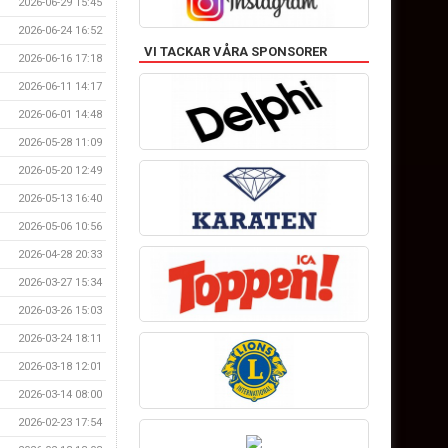
2026-06-29 15:45
2026-06-24 16:52
VI TACKAR VÅRA SPONSORER
2026-06-16 17:18
2026-06-11 14:17
2026-06-01 14:48
2026-05-28 11:09
2026-05-20 12:49
2026-05-13 16:40
2026-05-06 10:56
2026-04-28 20:33
2026-03-27 15:34
2026-03-26 15:03
2026-03-24 18:11
2026-03-18 12:01
2026-03-14 08:00
2026-02-23 17:54