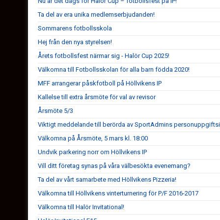
Nu är det dags för Halör Cup – fotbollsfest på IP!
Ta del av era unika medlemserbjudanden!
Sommarens fotbollsskola
Hej från den nya styrelsen!
Årets fotbollsfest närmar sig - Halör Cup 2025!
Välkomna till Fotbollsskolan för alla barn födda 2020!
MFF arrangerar påskfotboll på Höllvikens IP
Kallelse till extra årsmöte för val av revisor
Årsmöte 5/3
Viktigt meddelande till berörda av SportAdmins personuppgifts
Välkomna på Årsmöte, 5 mars kl. 18:00
Undvik parkering norr om Höllvikens IP
Vill ditt företag synas på våra välbesökta evenemang?
Ta del av vårt samarbete med Höllvikens Pizzeria!
Välkomna till Höllvikens vinterturnering för P/F 2016-2017
Välkomna till Halör Invitational!