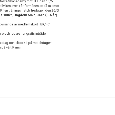
taste Skånederby mot TFF den 13/6.
lviken även i år förmånen att få ta emot
F i en träningsmatch fredagen den 26/6!
na 100kr, Ungdom 50kr, Barn (0-6 år)
ppvisande av medlemskort i BK/FC
re och ledare har gratis inträde
an idag och slipp kö på matchdagen!
a på vårt Kansli