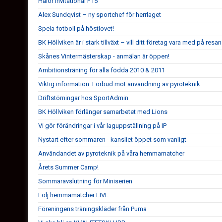
Halör Invitational F15
Alex Sundqvist – ny sportchef för herrlaget
Spela fotboll på höstlovet!
BK Höllviken är i stark tillväxt – vill ditt företag vara med på resa
Skånes Vintermästerskap - anmälan är öppen!
Ambitionsträning för alla födda 2010 & 2011
Viktig information: Förbud mot användning av pyroteknik
Driftstörningar hos SportAdmin
BK Höllviken förlänger samarbetet med Lions
Vi gör förändringar i vår laguppställning på IP
Nystart efter sommaren - kansliet öppet som vanligt
Användandet av pyroteknik på våra hemmamatcher
Årets Summer Camp!
Sommaravslutning för Miniserien
Följ hemmamatcher LIVE
Föreningens träningskläder från Puma