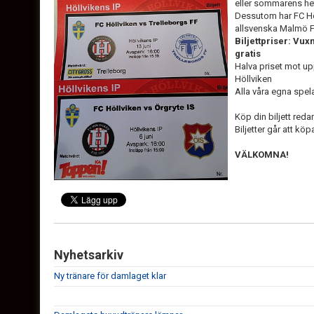
eller sommarens he
Dessutom har FC Höl
allsvenska Malmö F
Biljettpriser: Vux
gratis
Halva priset mot u
Höllviken
Alla våra egna spela
Köp din biljett red
Biljetter går att köp
VÄLKOMNA!
Nyhetsarkiv
Ny tränare för damlaget klar