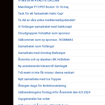
Vi ska bli en KVALITETSKLUBB
Matchläger P17/P07 Bosön 13-16 maj
Tack för ett fantastiskt Halör Cup!
Ta del av våra unika medlemserbjudanden!
Vi förlänger samarbetet med GetAccept
Cloudgruppen fortsätter som sponsor
Välkommen som ny sponsor; 1KOMMA5
Samarbeten som förlängs!
Samarbete med Smokey Barbeque
Årsmöte och ny styrelse i BK Höllviken
Ny assisterande tränare till damlaget
Två event ni inte får missa i denna veckan!
Nytt samarbete med Ica Toppen
Återigen dags för Ambitionsträning
Valberedningens förslag inför Årsmötet den 6/3 2024
Cupgeneralen har ordet