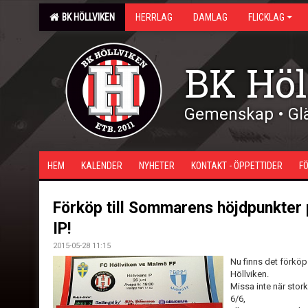
BK HÖLLVIKEN
HERRLAG
DAMLAG
FLICKLAG
BK Höl
Gemenskap • Glä
HEM
KALENDER
NYHETER
KONTAKT - ÖPPETTIDER
F
Förköp till Sommarens höjdpunkter 
IP!
2015-05-28 11:15
Nu finns det förköp
Höllviken.
Missa inte när sto
6/6,