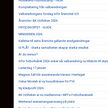
Höllvikens Fotbollscamp - PÅSK
Komplettering från valberedningen.
Valberedningens förslag inför årsmötet 3/3
Årsmöte i BK Höllviken 2026
FRITIDSKORTET - GUIDE
MINISERIEN 2026
Kallelse till extra årsmöte gällande stadgeändringar
IS PLÅT - Starka samarbeten skapar starka resultat.
Är du revisor?
Inför fotbollsåret 2026 söker vår valberedning nu tillskott till styr
Ledardag 17 januari
Magnus Säll blir assisterande tränare i Herrlaget
Oskar Mosleh är ny huvudtränare för P16
Ny klädprofil 2026
BK Höllviken är nu medlemmar i MFFs Fotbollsnätverk
Meriterad evenemangsansvarig på plats!